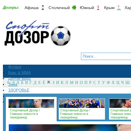
Дозоры:
Афиша
Столичный
Южный
Крым
Ха
Футбол
Бокс & ММА
Другие виды
0 - 9
А
Б
В
Г
Д
Е
Ё
Ж
З
И
К
Л
М
Н
О
П
Р
С
Т
У
Ф
Х
Ц
Ч
Ш
Зима
ЗДОРОВЬЕ
СпортМагазины
Архив
Спортивный Дозор
/
Спортивный Дозор
/
Спортивный 
Главные новости в
Главные новости в
Главные ново
передовицу
передовицу
передовицу