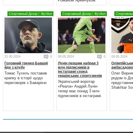
Романом Яремчуком.
Спортивный Дозор
/
Футбол
Спортивный Дозор
/
Футбол
Спортивны
21.05.2024
0
09.05.2024
0
09.05.2024
Головний тренер Баварії
Лунін першим набрав 3
Олімпійськи
йде з клубу
млн підписників в
амбасадоро
інстаграмі серед
Томас Тухель поставив
Олег Верня
українських спортсменів
крапку в історії щодо
родом із До
Український воротар
переговорів з Баварією
представни
«Реала» Андрій Лунін
Shakhtar Soc
тепер має понад 3 млн
підписників в інстаграмі.