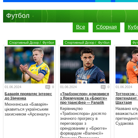
Футбол
Все
Сборная
Куб
Спортивный Дозор
/
Футбол
Спортивный Дозор
/
Футбол
Фу
01.06.2024
0
01.06.2024
0
01.06.2024
Баварія проявляє інтерес
«Трабзонспор» домовився
Тоттенхэм -
до Зінченка
з Яремчуком та «Брюгге»
претендент 
про трансфер — Fanatik
Шахтаря
Мюнхенська «Баварія»
Керівництво
Названо кл
цікавиться українським
«Трабзонспора» досягло
вважається
захисником «Арсеналу»
значного прогресу в
претендент
переговорах з
Судакова
орендованим у «Брюгге»
форвардом «Валенсії»