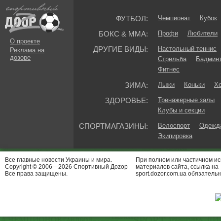
ФУТБОЛ:
Чемпионат
Кубок
БОКС & ММА:
Профи
Любители
О проекте
ДРУГИЕ ВИДЫ:
Настольный теннис
Реклама на
дозоре
Стрельба
Бадмин
Фитнес
ЗИМА:
Лыжи
Коньки
Хо
ЗДОРОВЬЕ:
Тренажерные залы
Клубы и секции
СПОРТМАГАЗИНЫ:
Велоспорт
Одежда
Экипировка
Все главные новости Украины и мира.
При полном или частичном и
Copyright © 2006—2026 Спортивный Доzор
материалов сайта, ссылка на
Все права защищены.
sport.dozor.com.ua обязательн