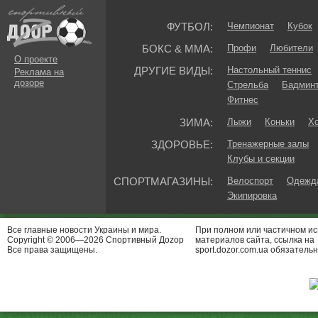
ФУТБОЛ:
Чемпионат
Кубок
БОКС & ММА:
Профи
Любители
О проекте
ДРУГИЕ ВИДЫ:
Настольный теннис
Реклама на
дозоре
Стрельба
Бадмин
Фитнес
ЗИМА:
Лыжи
Коньки
Хо
ЗДОРОВЬЕ:
Тренажерные залы
Клубы и секции
СПОРТМАГАЗИНЫ:
Велоспорт
Одежда
Экипировка
Все главные новости Украины и мира.
При полном или частичном и
Copyright © 2006—2026 Спортивный Доzор
материалов сайта, ссылка на
Все права защищены.
sport.dozor.com.ua обязательн