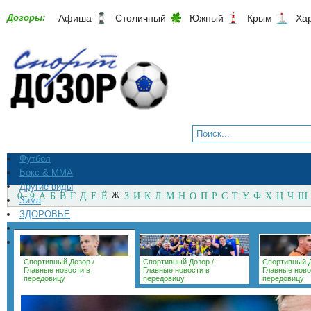
Дозоры:
Афиша
Столичный
Южный
Крым
Ха
Футбол
Бокс & ММА
Другие виды
0 - 9
А
Б
В
Г
Д
Е
Ё
Ж
З
И
К
Л
М
Н
О
П
Р
С
Т
У
Ф
Х
Ц
Ч
Ш
Зима
ЗДОРОВЬЕ
СпортМагазины
Архив
Спортивный Дозор
/
Спортивный Дозор
/
Спортивный 
Главные новости в
Главные новости в
Главные ново
передовицу
передовицу
передовицу