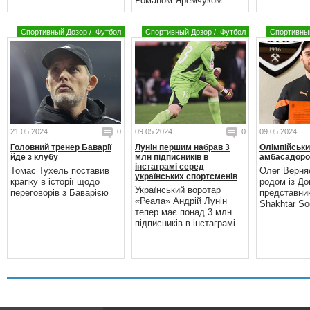
Романом Яремчуком.
Спортивный Дозор
/
Футбол
Спортивный Дозор
/
Футбол
Спортивны
21.05.2024
0
09.05.2024
0
09.05.2024
Головний тренер Баварії
Лунін першим набрав 3
Олімпійськи
йде з клубу
млн підписників в
амбасадоро
інстаграмі серед
Томас Тухель поставив
Олег Верня
українських спортсменів
крапку в історії щодо
родом із До
Український воротар
переговорів з Баварією
представни
«Реала» Андрій Лунін
Shakhtar Soc
тепер має понад 3 млн
підписників в інстаграмі.