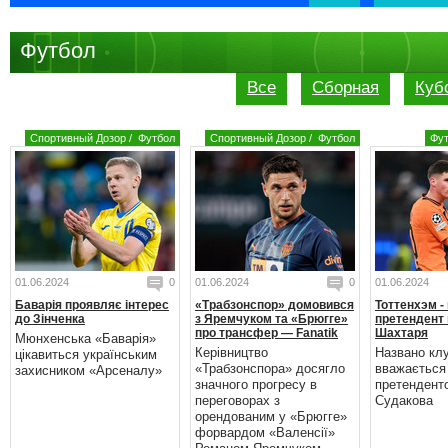
Футбол
Все
Сборная
Куб
Спортивный Дозор
/
Футбол
Спортивный Дозор
/
Футбол
Фу
01.06.2024
0
01.06.2024
0
01.06.2024
Баварія проявляє інтерес
«Трабзонспор» домовився
Тоттенхэм -
до Зінченка
з Яремчуком та «Брюгге»
претендент 
про трансфер — Fanatik
Шахтаря
Мюнхенська «Баварія»
Керівництво
Названо кл
цікавиться українським
«Трабзонспора» досягло
вважається
захисником «Арсеналу»
значного прогресу в
претендент
переговорах з
Судакова
орендованим у «Брюгге»
форвардом «Валенсії»