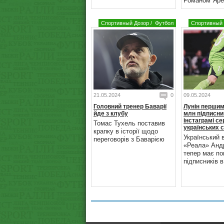
Романом Яре
Спортивный Дозор
/
Футбол
Спортивный 
21.05.2024
0
09.05.2024
Головний тренер Баварії
Лунін першим
йде з клубу
млн підписни
інстаграмі с
Томас Тухель поставив
українських 
крапку в історії щодо
Український 
переговорів з Баварією
«Реала» Андр
тепер має по
підписників в