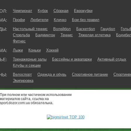
ОЛ:
Чемпионат
Кубок
Сборная
Еврокубки
МА:
Профи
Любители
Кличко
Бои без правил
ДЫ:
Настольный теннис
Волейбол
Баскетбол
Гандбол
Голь
Стрельба
Бадминтон
Теннис
Тяжелая атлетика
Бодибил
Фитнес
МА:
Лыжи
Коньки
Хоккей
ЬЕ:
Тренажерные залы
Бассейны и аквапарки
Активный отдых
Клубы и секции
НЫ:
Велоспорт
Одежда и обувь
Спортивное питание
Спортинв
Экипировка
При полном или частичном использовании
материалов сайта, ссылка на
sport.dozor.com.ua обязательна.