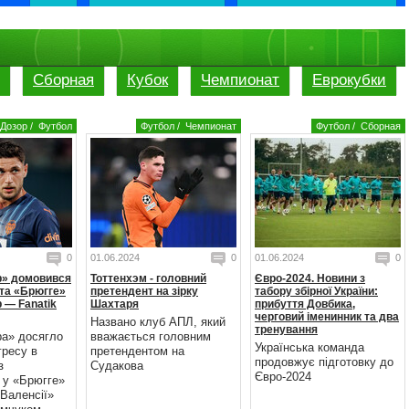
Сборная
Кубок
Чемпионат
Еврокубки
Дозор
/
Футбол
Футбол
/
Чемпионат
Футбол
/
Сборная
0
01.06.2024
0
01.06.2024
0
р» домовився
Тоттенхэм - головний
Євро-2024. Новини з
та «Брюгге»
претендент на зірку
табору збірної України:
 — Fanatik
Шахтаря
прибуття Довбика,
черговий іменинник та два
Названо клуб АПЛ, який
тренування
ра» досягло
вважається головним
Українська команда
гресу в
претендентом на
продовжує підготовку до
з
Судакова
Євро-2024
 у «Брюгге»
Валенсії»