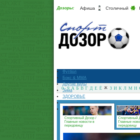
Дозоры:
Афиша
Столичный
Футбол
Бокс & ММА
Другие виды
0 - 9
А
Б
В
Г
Д
Е
Ё
Ж
З
И
К
Л
М
Н
Зима
ЗДОРОВЬЕ
СпортМагазины
Архив
Спортивный Дозор
/
Спортивный 
Главные новости в
Главные ново
передовицу
передовицу