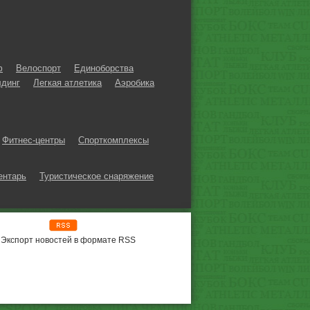
ф
Велоспорт
Единоборства
динг
Легкая атлетика
Аэробика
Фитнес-центры
Спорткомплексы
ентарь
Туристическое снаряжение
Экспорт новостей в формате RSS