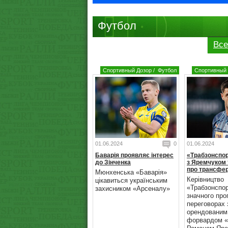
Футбол
Все
Спортивный Дозор
/
Футбол
Спортивный 
01.06.2024
0
01.06.2024
Баварія проявляє інтерес
«Трабзонспо
до Зінченка
з Яремчуком 
про трансфер
Мюнхенська «Баварія»
Керівництво
цікавиться українським
«Трабзонспо
захисником «Арсеналу»
значного про
переговорах 
орендованим
форвардом «