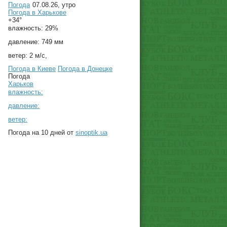
Погода
07.08.26, утро
Погода в
Харькове
+34°
влажность:
29%
давление:
749 мм
ветер:
2 м/с,
Погода в Киеве
Погода в Донецке
Погода
Харьков
влажность:
давление:
ветер:
Погода на 10 дней от
sinoptik.ua