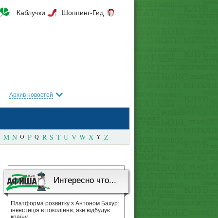
Каблучки
Шоппинг-Гид
Архив новостей
M
N
O
P
Q
R
S
T
U
V
W
X
Y
Z
Интересно что...
Платформа розвитку з Антоном Бахур:
інвестиція в покоління, яке відбудує
країну