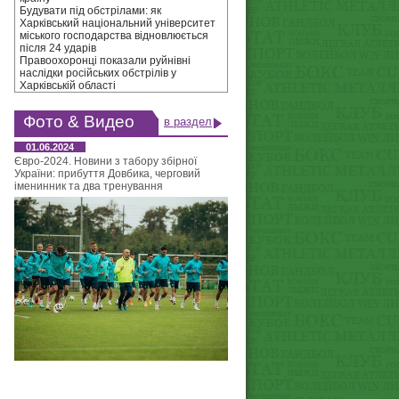
Будувати під обстрілами: як
Харківський національний університет
міського господарства відновлюється
після 24 ударів
Правоохоронці показали руйнівні
наслідки російських обстрілів у
Харківській області
Фото & Видео
в раздел
01.06.2024
Євро-2024. Новини з табору збірної
України: прибуття Довбика, черговий
іменинник та два тренування