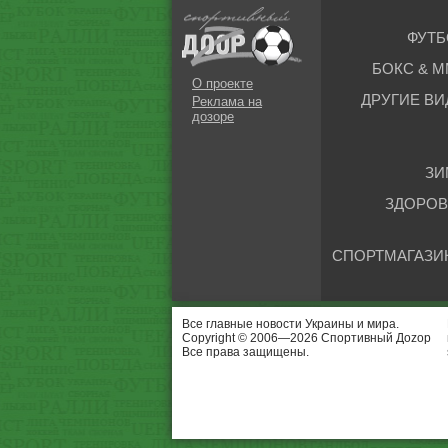
ФУТБ
БОКС & М
О проекте
ДРУГИЕ ВИ
Реклама на
дозоре
ЗИ
ЗДОРОВ
СПОРТМАГАЗИ
Все главные новости Украины и мира.
Copyright © 2006—2026 Спортивный Доzор
Все права защищены.