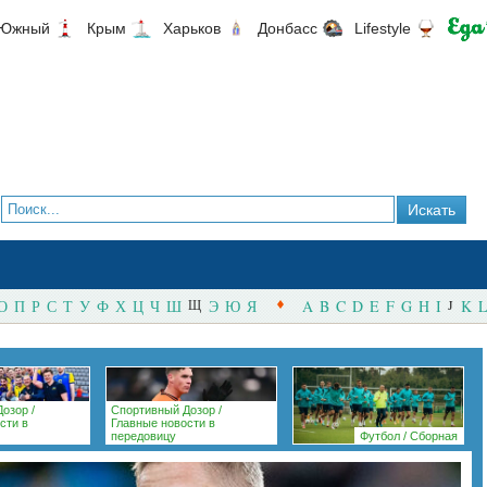
Южный
Крым
Харьков
Донбасс
Lifestyle
О
П
Р
С
Т
У
Ф
Х
Ц
Ч
Ш
Щ
Э
Ю
Я
A
B
C
D
E
F
G
H
I
J
K
L
Дозор
/
Спортивный Дозор
/
сти в
Главные новости в
передовицу
Футбол
/
Сборная