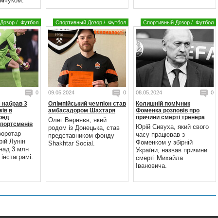
мчуком.
Дозор
/
Футбол
Спортивный Дозор
/
Футбол
Спортивный Дозор
/
Футбол
0
09.05.2024
0
08.05.2024
0
 набрав 3
Олімпійський чемпіон став
Колишній помічник
ків в
амбасадором Шахтаря
Фоменка розповів про
еред
причини смерті тренера
Олег Верняєв, який
спортсменів
Юрій Сивуха, який свого
родом із Донецька, став
воротар
часу працював з
представником фонду
ій Лунін
Фоменком у збірній
Shakhtar Social.
над 3 млн
України, назвав причини
 інстаграмі.
смерті Михайла
Івановича.