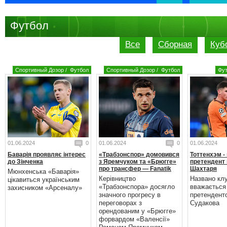
Футбол
Все
Сборная
Куб
Спортивный Дозор
/
Футбол
Спортивный Дозор
/
Футбол
Фу
01.06.2024
0
01.06.2024
0
01.06.2024
Баварія проявляє інтерес
«Трабзонспор» домовився
Тоттенхэм -
до Зінченка
з Яремчуком та «Брюгге»
претендент 
про трансфер — Fanatik
Шахтаря
Мюнхенська «Баварія»
Керівництво
Названо кл
цікавиться українським
«Трабзонспора» досягло
вважається
захисником «Арсеналу»
значного прогресу в
претендент
переговорах з
Судакова
орендованим у «Брюгге»
форвардом «Валенсії»