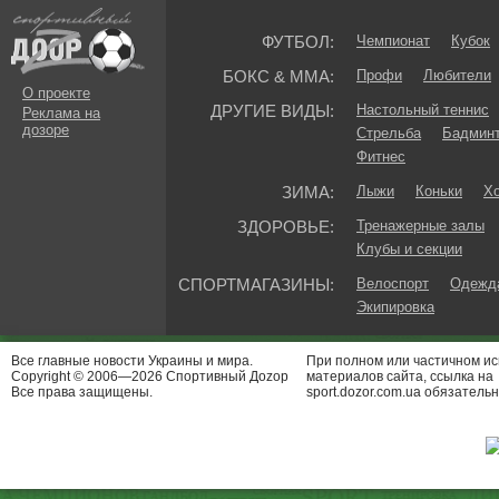
ФУТБОЛ:
Чемпионат
Кубок
БОКС & ММА:
Профи
Любители
О проекте
ДРУГИЕ ВИДЫ:
Настольный теннис
Реклама на
дозоре
Стрельба
Бадмин
Фитнес
ЗИМА:
Лыжи
Коньки
Хо
ЗДОРОВЬЕ:
Тренажерные залы
Клубы и секции
СПОРТМАГАЗИНЫ:
Велоспорт
Одежда
Экипировка
Все главные новости Украины и мира.
При полном или частичном и
Copyright © 2006—2026 Спортивный Доzор
материалов сайта, ссылка на
Все права защищены.
sport.dozor.com.ua обязательн