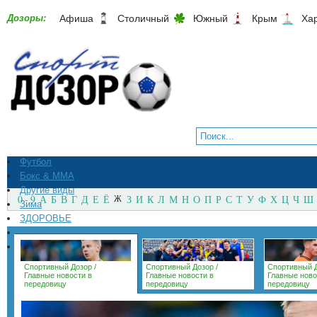
Дозоры:
Афиша
Столичный
Южный
Крым
Ха
Футбол
Бокс & ММА
Другие виды
0 - 9
А
Б
В
Г
Д
Е
Ё
Ж
З
И
К
Л
М
Н
О
П
Р
С
Т
У
Ф
Х
Ц
Ч
Ш
Зима
ЗДОРОВЬЕ
СпортМагазины
Архив
Спортивный Дозор
/
Спортивный Дозор
/
Спортивный 
Главные новости в
Главные новости в
Главные ново
передовицу
передовицу
передовицу