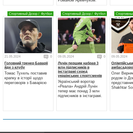
Романом Яремчуком.
Спортивный Дозор
/
Футбол
Спортивный Дозор
/
Футбол
Спортивны
21.05.2024
0
09.05.2024
0
09.05.2024
Головний тренер Баварії
Лунін першим набрав 3
Олімпійськи
йде з клубу
млн підписників в
амбасадоро
інстаграмі серед
Томас Тухель поставив
Олег Верня
українських спортсменів
крапку в історії щодо
родом із До
Український воротар
переговорів з Баварією
представни
«Реала» Андрій Лунін
Shakhtar Soc
тепер має понад 3 млн
підписників в інстаграмі.