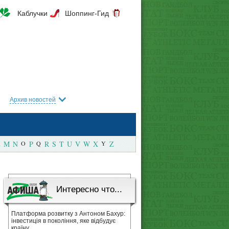
Каблучки
Шоппинг-Гид
Архив новостей
M
N
O
P
Q
R
S
T
U
V
W
X
Y
Z
Интересно что...
Платформа розвитку з Антоном Бахур:
інвестиція в покоління, яке відбудує
країну