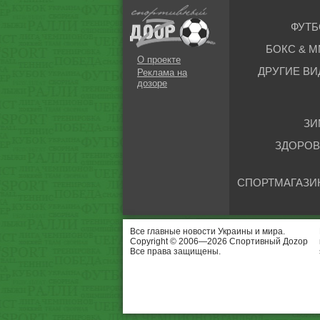
ФУТБ
БОКС & М
О проекте
ДРУГИЕ ВИ
Реклама на
дозоре
ЗИ
ЗДОРОВ
СПОРТМАГАЗИ
Все главные новости Украины и мира.
Copyright © 2006—2026 Спортивный Доzор
Все права защищены.