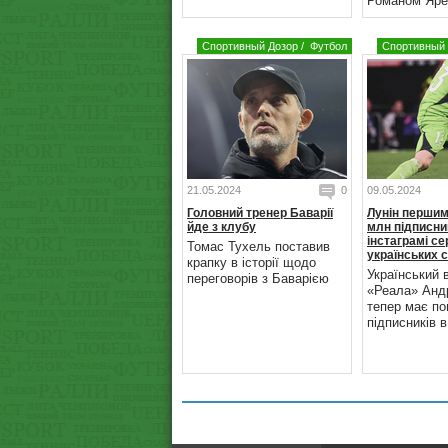
Романом Яре
Спортивный Дозор
/
Футбол
Спортивный 
21.05.2024
0
09.05.2024
Головний тренер Баварії
Лунін першим
йде з клубу
млн підписни
інстаграмі с
Томас Тухель поставив
українських 
крапку в історії щодо
Український 
переговорів з Баварією
«Реала» Андр
тепер має по
підписників в