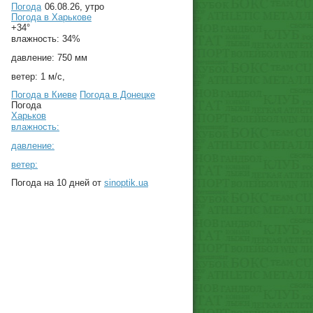
Погода
06.08.26, утро
Погода в
Харькове
+34°
влажность:
34%
давление:
750 мм
ветер:
1 м/с,
Погода в Киеве
Погода в Донецке
Погода
Харьков
влажность:
давление:
ветер:
Погода на 10 дней от
sinoptik.ua