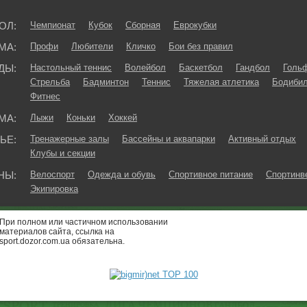
ОЛ:
Чемпионат
Кубок
Сборная
Еврокубки
МА:
Профи
Любители
Кличко
Бои без правил
ДЫ:
Настольный теннис
Волейбол
Баскетбол
Гандбол
Голь
Стрельба
Бадминтон
Теннис
Тяжелая атлетика
Бодибил
Фитнес
МА:
Лыжи
Коньки
Хоккей
ЬЕ:
Тренажерные залы
Бассейны и аквапарки
Активный отдых
Клубы и секции
НЫ:
Велоспорт
Одежда и обувь
Спортивное питание
Спортинв
Экипировка
При полном или частичном использовании
материалов сайта, ссылка на
sport.dozor.com.ua обязательна.