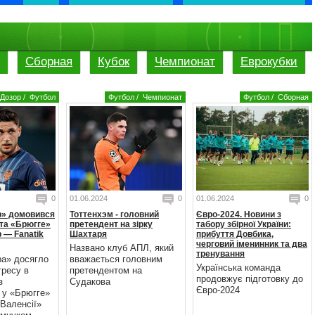
Сборная
Кубок
Чемпионат
Еврокубки
Дозор
/
Футбол
Футбол
/
Чемпионат
Футбол
/
Сборная
0
01.06.2024
0
01.06.2024
0
р» домовився
Тоттенхэм - головний
Євро-2024. Новини з
та «Брюгге»
претендент на зірку
табору збірної України:
 — Fanatik
Шахтаря
прибуття Довбика,
черговий іменинник та два
Названо клуб АПЛ, який
тренування
ра» досягло
вважається головним
Українська команда
гресу в
претендентом на
продовжує підготовку до
з
Судакова
Євро-2024
 у «Брюгге»
Валенсії»