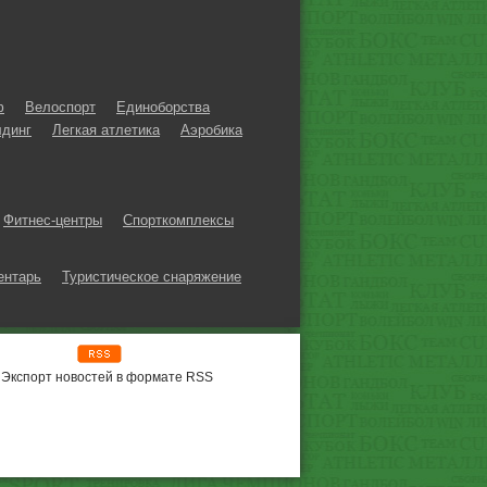
ф
Велоспорт
Единоборства
динг
Легкая атлетика
Аэробика
Фитнес-центры
Спорткомплексы
ентарь
Туристическое снаряжение
Экспорт новостей в формате RSS