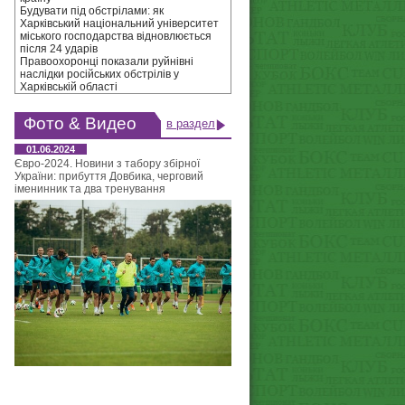
Будувати під обстрілами: як
Харківський національний університет
міського господарства відновлюється
після 24 ударів
Правоохоронці показали руйнівні
наслідки російських обстрілів у
Харківській області
Фото & Видео
в раздел
01.06.2024
Євро-2024. Новини з табору збірної
України: прибуття Довбика, черговий
іменинник та два тренування