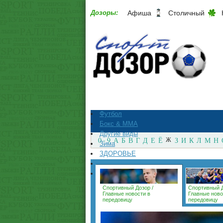
Дозоры:
Афиша
Столичный
Футбол
Бокс & ММА
Другие виды
0 - 9
А
Б
В
Г
Д
Е
Ё
Ж
З
И
К
Л
М
Н
Зима
ЗДОРОВЬЕ
СпортМагазины
Архив
Спортивный Дозор
/
Спортивный 
Главные новости в
Главные ново
передовицу
передовицу