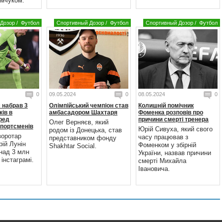
мчуком.
Дозор
/
Футбол
Спортивный Дозор
/
Футбол
Спортивный Дозор
/
Футбол
0
09.05.2024
0
08.05.2024
0
 набрав 3
Олімпійський чемпіон став
Колишній помічник
ків в
амбасадором Шахтаря
Фоменка розповів про
еред
причини смерті тренера
Олег Верняєв, який
спортсменів
Юрій Сивуха, який свого
родом із Донецька, став
воротар
часу працював з
представником фонду
ій Лунін
Фоменком у збірній
Shakhtar Social.
над 3 млн
України, назвав причини
 інстаграмі.
смерті Михайла
Івановича.