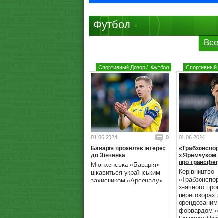
Футбол
Все
Спортивный Дозор
/
Футбол
Спортивный 
01.06.2024
0
01.06.2024
Баварія проявляє інтерес
«Трабзонспо
до Зінченка
з Яремчуком 
про трансфер
Мюнхенська «Баварія»
Керівництво
цікавиться українським
«Трабзонспо
захисником «Арсеналу»
значного про
переговорах 
орендованим
форвардом «