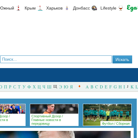
Южный
Крым
Харьков
Донбасс
Lifestyle
О
П
Р
С
Т
У
Ф
Х
Ц
Ч
Ш
Щ
Э
Ю
Я
A
B
C
D
E
F
G
H
I
J
K
L
Дозор
/
Спортивный Дозор
/
сти в
Главные новости в
передовицу
Футбол
/
Сборная