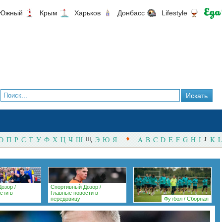
Южный
Крым
Харьков
Донбасс
Lifestyle
О
П
Р
С
Т
У
Ф
Х
Ц
Ч
Ш
Щ
Э
Ю
Я
A
B
C
D
E
F
G
H
I
J
K
L
Дозор
/
Спортивный Дозор
/
сти в
Главные новости в
передовицу
Футбол
/
Сборная