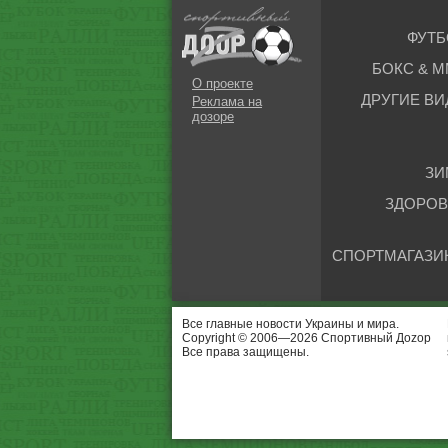
ФУТБ
БОКС & М
О проекте
ДРУГИЕ ВИ
Реклама на
дозоре
ЗИ
ЗДОРОВ
СПОРТМАГАЗИ
Все главные новости Украины и мира.
Copyright © 2006—2026 Спортивный Доzор
Все права защищены.