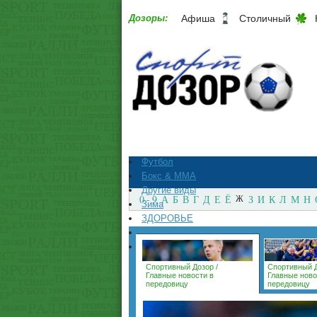
Дозоры:
Афиша
Столичный
Футбол
Бокс & ММА
Другие виды
0 - 9
А
Б
В
Г
Д
Е
Ё
Ж
З
И
К
Л
М
Н
Зима
ЗДОРОВЬЕ
СпортМагазины
Архив
Спортивный Дозор
/
Спортивный 
Главные новости в
Главные ново
передовицу
передовицу