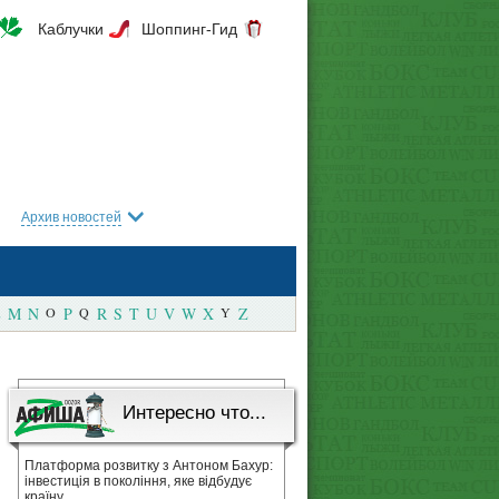
Каблучки
Шоппинг-Гид
Архив новостей
M
N
O
P
Q
R
S
T
U
V
W
X
Y
Z
Интересно что...
Платформа розвитку з Антоном Бахур:
інвестиція в покоління, яке відбудує
країну