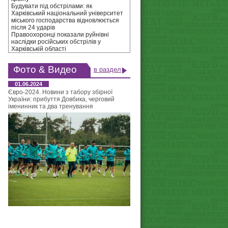
Будувати під обстрілами: як
Харківський національний університет
міського господарства відновлюється
після 24 ударів
Правоохоронці показали руйнівні
наслідки російських обстрілів у
Харківській області
Фото & Видео
в раздел
01.06.2024
Євро-2024. Новини з табору збірної
України: прибуття Довбика, черговий
іменинник та два тренування