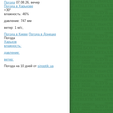
Погода
07.08.26, вечер
Погода в
Харькове
+30°
влажность:
46%
давление:
747 мм
ветер:
1 м/с,
Погода в Киеве
Погода в Донецке
Погода
Харьков
влажность:
давление:
ветер:
Погода на 10 дней от
sinoptik.ua