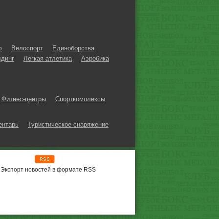
ф
Велоспорт
Единоборства
динг
Легкая атлетика
Аэробика
Фитнес-центры
Спорткомплексы
ентарь
Туристическое снаряжение
Экспорт новостей в формате RSS