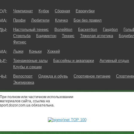
ОЛ:
Чемпионат
Кубок
Сборная
Еврокубки
МА:
Профи
Любители
Кличко
Бои без правил
ДЫ:
Настольный теннис
Волейбол
Баскетбол
Гандбол
Голь
Стрельба
Бадминтон
Теннис
Тяжелая атлетика
Бодибил
Фитнес
МА:
Лыжи
Коньки
Хоккей
ЬЕ:
Тренажерные залы
Бассейны и аквапарки
Активный отдых
Клубы и секции
НЫ:
Велоспорт
Одежда и обувь
Спортивное питание
Спортинв
Экипировка
При полном или частичном использовании
материалов сайта, ссылка на
sport.dozor.com.ua обязательна.