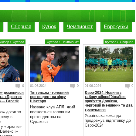
Сборная
Кубок
Чемпионат
Еврокубки
Дозор
/
Футбол
Футбол
/
Чемпионат
Футбол
/
Сборная
0
01.06.2024
0
01.06.2024
0
р» домовився
Тоттенхэм - головний
Євро-2024. Новини з
та «Брюгге»
претендент на зірку
табору збірної України:
 — Fanatik
Шахтаря
прибуття Довбика,
черговий іменинник та два
Названо клуб АПЛ, який
тренування
ра» досягло
вважається головним
Українська команда
гресу в
претендентом на
продовжує підготовку до
з
Судакова
Євро-2024
 у «Брюгге»
Валенсії»