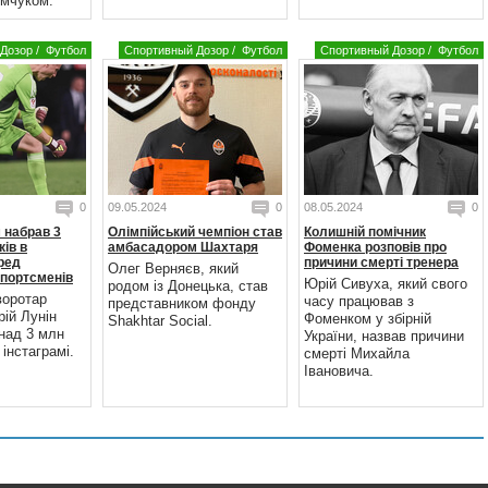
мчуком.
Дозор
/
Футбол
Спортивный Дозор
/
Футбол
Спортивный Дозор
/
Футбол
0
09.05.2024
0
08.05.2024
0
 набрав 3
Олімпійський чемпіон став
Колишній помічник
ків в
амбасадором Шахтаря
Фоменка розповів про
еред
причини смерті тренера
Олег Верняєв, який
спортсменів
Юрій Сивуха, який свого
родом із Донецька, став
воротар
часу працював з
представником фонду
ій Лунін
Фоменком у збірній
Shakhtar Social.
над 3 млн
України, назвав причини
 інстаграмі.
смерті Михайла
Івановича.