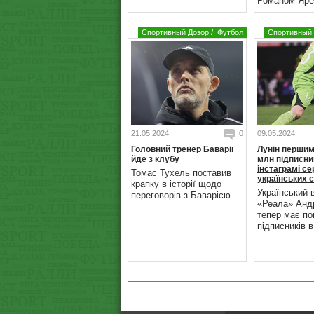
Романом Яре
Спортивный Дозор
/
Футбол
Спортивный 
21.05.2024
0
09.05.2024
Головний тренер Баварії
Лунін першим
йде з клубу
млн підписни
інстаграмі с
Томас Тухель поставив
українських 
крапку в історії щодо
Український 
переговорів з Баварією
«Реала» Андр
тепер має по
підписників в