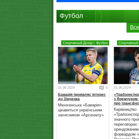
Футбол
Все
Спортивный Дозор
/
Футбол
Спортивный 
01.06.2024
0
01.06.2024
Баварія проявляє інтерес
«Трабзонспо
до Зінченка
з Яремчуком 
про трансфер
Мюнхенська «Баварія»
Керівництво
цікавиться українським
«Трабзонспо
захисником «Арсеналу»
значного про
переговорах 
орендованим
форвардом «