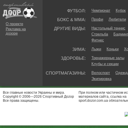
ФУТБОЛ:
Чемпионат
Кубок
БОКС & ММА:
Профи
Любители
О проекте
ДРУГИЕ ВИДЫ:
Настольный теннис
Реклама на
дозоре
Стрельба
Бадмин
Фитнес
ЗИМА:
Лыжи
Коньки
Хо
ЗДОРОВЬЕ:
Тренажерные залы
Клубы и секции
СПОРТМАГАЗИНЫ:
Велоспорт
Одежда
Экипировка
Все главные новости Украины и мира.
При полном или частичном и
Copyright © 2006—2026 Спортивный Доzор
материалов сайта, ссылка на
Все права защищены.
sport.dozor.com.ua обязательн