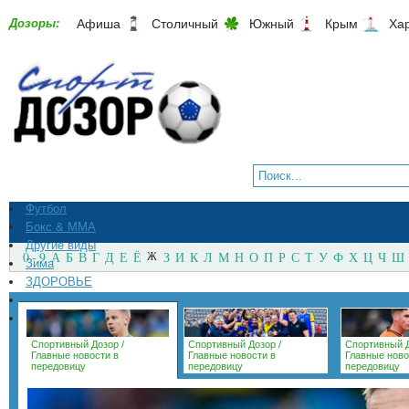
Дозоры:
Афиша
Столичный
Южный
Крым
Ха
Футбол
Бокс & ММА
Другие виды
0 - 9
А
Б
В
Г
Д
Е
Ё
Ж
З
И
К
Л
М
Н
О
П
Р
С
Т
У
Ф
Х
Ц
Ч
Ш
Зима
ЗДОРОВЬЕ
СпортМагазины
Архив
Спортивный Дозор
/
Спортивный Дозор
/
Спортивный 
Главные новости в
Главные новости в
Главные ново
передовицу
передовицу
передовицу