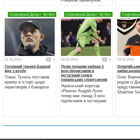
Романом Яремчуком.
Спортивный Дозор
/
Футбол
Спортивный Дозор
/
Футбол
Спортивны
21.05.2024
0
09.05.2024
0
09.05.2024
Головний тренер Баварії
Лунін першим набрав 3
Олімпійськи
йде з клубу
млн підписників в
амбасадоро
інстаграмі серед
Томас Тухель поставив
Олег Верня
українських спортсменів
крапку в історії щодо
родом із До
Український воротар
переговорів з Баварією
представни
«Реала» Андрій Лунін
Shakhtar Soc
тепер має понад 3 млн
підписників в інстаграмі.