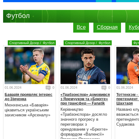
Футбол
Все
Сборная
Куб
Спортивный Дозор
/
Футбол
Спортивный Дозор
/
Футбол
Фу
01.06.2024
0
01.06.2024
0
01.06.2024
Баварія проявляє інтерес
«Трабзонспор» домовився
Тоттенхэм -
до Зінченка
з Яремчуком та «Брюгге»
претендент 
про трансфер — Fanatik
Шахтаря
Мюнхенська «Баварія»
Керівництво
Названо кл
цікавиться українським
«Трабзонспора» досягло
вважається
захисником «Арсеналу»
значного прогресу в
претендент
переговорах з
Судакова
орендованим у «Брюгге»
форвардом «Валенсії»