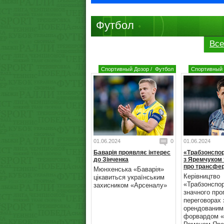
Футбол
Все
Спортивный Дозор
/
Футбол
Спортивный 
01.06.2024
0
01.06.2024
Баварія проявляє інтерес
«Трабзонспо
до Зінченка
з Яремчуком 
про трансфер
Мюнхенська «Баварія»
Керівництво
цікавиться українським
«Трабзонспо
захисником «Арсеналу»
значного про
переговорах 
орендованим
форвардом «