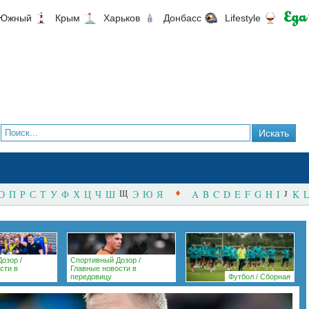
Южный
Крым
Харьков
Донбасс
Lifestyle
О
П
Р
С
Т
У
Ф
Х
Ц
Ч
Ш
Щ
Э
Ю
Я
A
B
C
D
E
F
G
H
I
J
K
L
Дозор
/
Спортивный Дозор
/
сти в
Главные новости в
передовицу
Футбол
/
Сборная