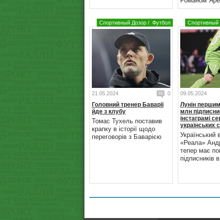
Романом Яре
Спортивный Дозор
/
Футбол
Спортивный 
21.05.2024
0
09.05.2024
Головний тренер Баварії
Лунін першим
йде з клубу
млн підписни
інстаграмі с
Томас Тухель поставив
українських 
крапку в історії щодо
Український 
переговорів з Баварією
«Реала» Андр
тепер має по
підписників в