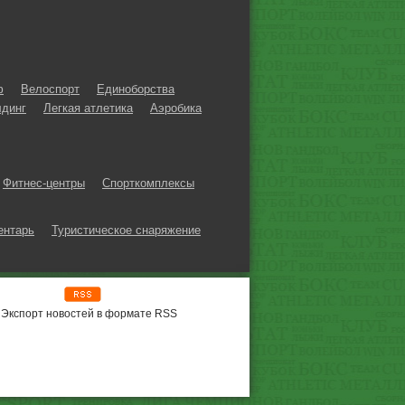
ф
Велоспорт
Единоборства
динг
Легкая атлетика
Аэробика
Фитнес-центры
Спорткомплексы
ентарь
Туристическое снаряжение
Экспорт новостей в формате RSS