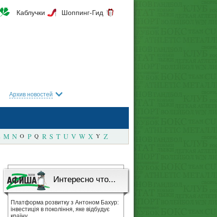
Каблучки
Шоппинг-Гид
Архив новостей
M
N
O
P
Q
R
S
T
U
V
W
X
Y
Z
Интересно что...
Платформа розвитку з Антоном Бахур:
інвестиція в покоління, яке відбудує
країну