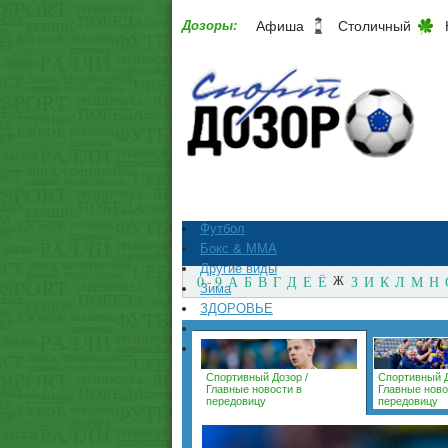
Дозоры:
Афиша
Столичный
Футбол
Бокс & ММА
Другие виды
0 - 9
А
Б
В
Г
Д
Е
Ё
Ж
З
И
К
Л
М
Н
Зима
ЗДОРОВЬЕ
СпортМагазины
Архив
Спортивный Дозор
/
Спортивный 
Главные новости в
Главные ново
передовицу
передовицу