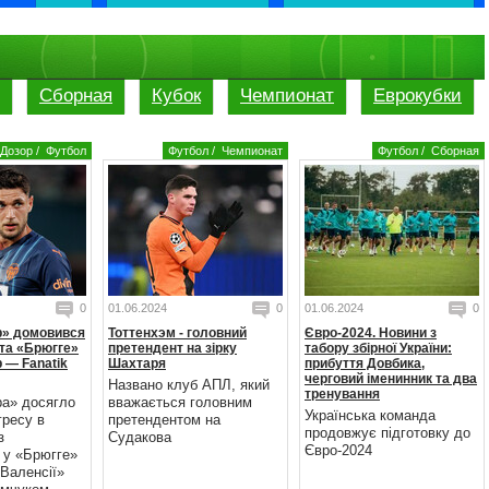
Сборная
Кубок
Чемпионат
Еврокубки
Дозор
/
Футбол
Футбол
/
Чемпионат
Футбол
/
Сборная
0
01.06.2024
0
01.06.2024
0
р» домовився
Тоттенхэм - головний
Євро-2024. Новини з
та «Брюгге»
претендент на зірку
табору збірної України:
 — Fanatik
Шахтаря
прибуття Довбика,
черговий іменинник та два
Названо клуб АПЛ, який
тренування
ра» досягло
вважається головним
Українська команда
гресу в
претендентом на
продовжує підготовку до
з
Судакова
Євро-2024
 у «Брюгге»
Валенсії»