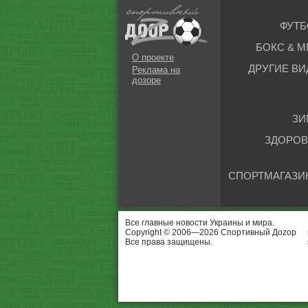
ФУТБ
БОКС & М
О проекте
ДРУГИЕ ВИ
Реклама на
дозоре
ЗИ
ЗДОРОВ
СПОРТМАГАЗИ
Все главные новости Украины и мира.
Copyright © 2006—2026 Спортивный Доzор
Все права защищены.