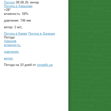
Погода
08.08.26, вечер
Погода в
Харькове
+28°
влажность:
59%
давление:
746 мм
ветер:
2 м/с,
Погода в Киеве
Погода в Донецке
Погода
Харьков
влажность:
давление:
ветер:
Погода на 10 дней от
sinoptik.ua