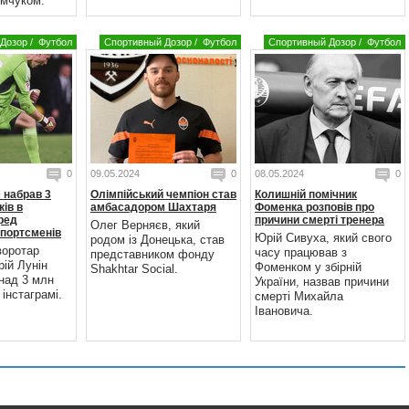
мчуком.
Дозор
/
Футбол
Спортивный Дозор
/
Футбол
Спортивный Дозор
/
Футбол
0
09.05.2024
0
08.05.2024
0
 набрав 3
Олімпійський чемпіон став
Колишній помічник
ків в
амбасадором Шахтаря
Фоменка розповів про
еред
причини смерті тренера
Олег Верняєв, який
спортсменів
Юрій Сивуха, який свого
родом із Донецька, став
воротар
часу працював з
представником фонду
ій Лунін
Фоменком у збірній
Shakhtar Social.
над 3 млн
України, назвав причини
 інстаграмі.
смерті Михайла
Івановича.