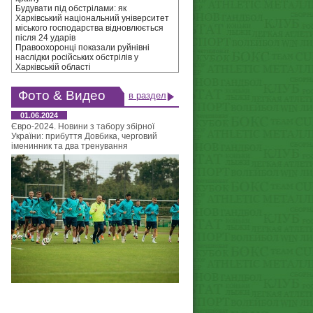
Будувати під обстрілами: як
Харківський національний університет
міського господарства відновлюється
після 24 ударів
Правоохоронці показали руйнівні
наслідки російських обстрілів у
Харківській області
Фото & Видео
в раздел
01.06.2024
Євро-2024. Новини з табору збірної
України: прибуття Довбика, черговий
іменинник та два тренування