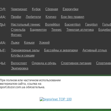
ОЛ:
Чемпионат
Кубок
Сборная
Еврокубки
МА:
Профи
Любители
Кличко
Бои без правил
ДЫ:
Настольный теннис
Волейбол
Баскетбол
Гандбол
Голь
Стрельба
Бадминтон
Теннис
Тяжелая атлетика
Бодибил
Фитнес
МА:
Лыжи
Коньки
Хоккей
ЬЕ:
Тренажерные залы
Бассейны и аквапарки
Активный отдых
Клубы и секции
НЫ:
Велоспорт
Одежда и обувь
Спортивное питание
Спортинв
Экипировка
При полном или частичном использовании
материалов сайта, ссылка на
sport.dozor.com.ua обязательна.