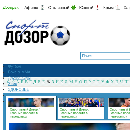
Дозоры:
Афиша
Столичный
Южный
Крым
Ха
Футбол
Бокс & ММА
Другие виды
0 - 9
А
Б
В
Г
Д
Е
Ё
Ж
З
И
К
Л
М
Н
О
П
Р
С
Т
У
Ф
Х
Ц
Ч
Ш
Зима
ЗДОРОВЬЕ
СпортМагазины
Архив
Спортивный Дозор
/
Спортивный Дозор
/
Спортивный 
Главные новости в
Главные новости в
Главные ново
передовицу
передовицу
передовицу