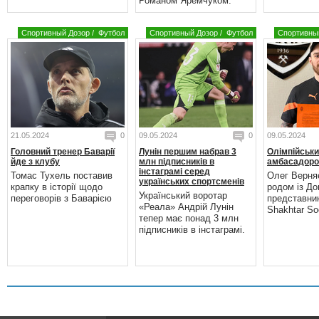
Романом Яремчуком.
Спортивный Дозор
/
Футбол
Спортивный Дозор
/
Футбол
Спортивны
21.05.2024
0
09.05.2024
0
09.05.2024
Головний тренер Баварії
Лунін першим набрав 3
Олімпійськи
йде з клубу
млн підписників в
амбасадоро
інстаграмі серед
Томас Тухель поставив
Олег Верня
українських спортсменів
крапку в історії щодо
родом із До
Український воротар
переговорів з Баварією
представни
«Реала» Андрій Лунін
Shakhtar Soc
тепер має понад 3 млн
підписників в інстаграмі.