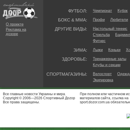
ФУТБОЛ:
Чемпионат
Кубок
БОКС & ММА:
Профи
Любители
О проекте
ДРУГИЕ ВИДЫ:
Настольный теннис
Реклама на
дозоре
Стрельба
Бадмин
Фитнес
ЗИМА:
Лыжи
Коньки
Хо
ЗДОРОВЬЕ:
Тренажерные залы
Клубы и секции
СПОРТМАГАЗИНЫ:
Велоспорт
Одежда
Экипировка
Все главные новости Украины и мира.
При полном или частичном и
Copyright © 2006—2026 Спортивный Доzор
материалов сайта, ссылка на
Все права защищены.
sport.dozor.com.ua обязательн