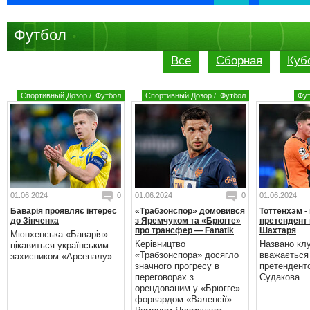
Футбол
Все
Сборная
Куб
Спортивный Дозор
/
Футбол
Спортивный Дозор
/
Футбол
Фу
01.06.2024
0
01.06.2024
0
01.06.2024
Баварія проявляє інтерес
«Трабзонспор» домовився
Тоттенхэм -
до Зінченка
з Яремчуком та «Брюгге»
претендент 
про трансфер — Fanatik
Шахтаря
Мюнхенська «Баварія»
Керівництво
Названо кл
цікавиться українським
«Трабзонспора» досягло
вважається
захисником «Арсеналу»
значного прогресу в
претендент
переговорах з
Судакова
орендованим у «Брюгге»
форвардом «Валенсії»