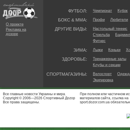
ФУТБОЛ:
Чемпионат
Кубок
БОКС & ММА:
Профи
Любители
О проекте
ДРУГИЕ ВИДЫ:
Настольный теннис
Реклама на
дозоре
Стрельба
Бадмин
Фитнес
ЗИМА:
Лыжи
Коньки
Хо
ЗДОРОВЬЕ:
Тренажерные залы
Клубы и секции
СПОРТМАГАЗИНЫ:
Велоспорт
Одежда
Экипировка
Все главные новости Украины и мира.
При полном или частичном и
Copyright © 2006—2026 Спортивный Доzор
материалов сайта, ссылка на
Все права защищены.
sport.dozor.com.ua обязательн