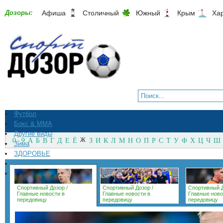
Дозоры:
Афиша
Столичный
Южный
Крым
Ха
Футбол
Бокс & ММА
Другие виды
0 - 9
А
Б
В
Г
Д
Е
Ё
Ж
З
И
К
Л
М
Н
О
П
Р
С
Т
У
Ф
Х
Ц
Ч
Ш
Зима
ЗДОРОВЬЕ
СпортМагазины
Архив
Спортивный Дозор
/
Спортивный Дозор
/
Спортивный 
Главные новости в
Главные новости в
Главные ново
передовицу
передовицу
передовицу