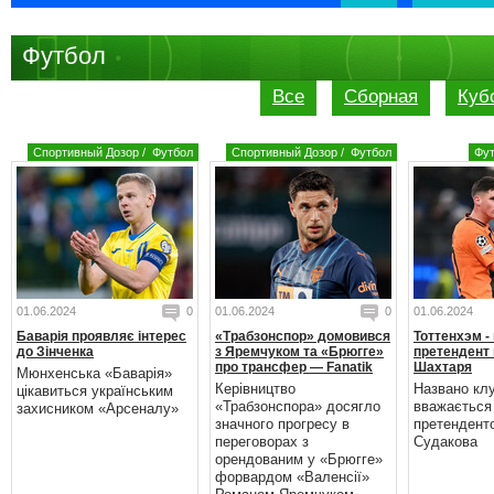
Футбол
Все
Сборная
Куб
Спортивный Дозор
/
Футбол
Спортивный Дозор
/
Футбол
Фу
01.06.2024
0
01.06.2024
0
01.06.2024
Баварія проявляє інтерес
«Трабзонспор» домовився
Тоттенхэм -
до Зінченка
з Яремчуком та «Брюгге»
претендент 
про трансфер — Fanatik
Шахтаря
Мюнхенська «Баварія»
Керівництво
Названо кл
цікавиться українським
«Трабзонспора» досягло
вважається
захисником «Арсеналу»
значного прогресу в
претендент
переговорах з
Судакова
орендованим у «Брюгге»
форвардом «Валенсії»