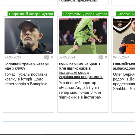
Романом Яремчуком.
Спортивный Дозор
/
Футбол
Спортивный Дозор
/
Футбол
Спортивны
21.05.2024
0
09.05.2024
0
09.05.2024
Головний тренер Баварії
Лунін першим набрав 3
Олімпійськи
йде з клубу
млн підписників в
амбасадоро
інстаграмі серед
Томас Тухель поставив
Олег Верня
українських спортсменів
крапку в історії щодо
родом із До
Український воротар
переговорів з Баварією
представни
«Реала» Андрій Лунін
Shakhtar Soc
тепер має понад 3 млн
підписників в інстаграмі.