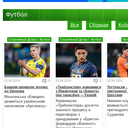
Футбол
Все
Сборная
Куб
Спортивный Дозор
/
Футбол
Спортивный Дозор
/
Футбол
Фу
01.06.2024
0
01.06.2024
0
01.06.2024
Баварія проявляє інтерес
«Трабзонспор» домовився
Тоттенхэм -
до Зінченка
з Яремчуком та «Брюгге»
претендент 
про трансфер — Fanatik
Шахтаря
Мюнхенська «Баварія»
Керівництво
Названо кл
цікавиться українським
«Трабзонспора» досягло
вважається
захисником «Арсеналу»
значного прогресу в
претендент
переговорах з
Судакова
орендованим у «Брюгге»
форвардом «Валенсії»