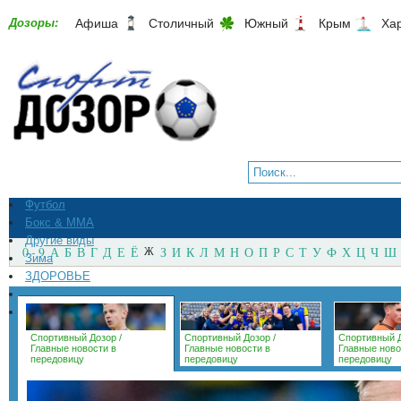
Дозоры:
Афиша
Столичный
Южный
Крым
Ха
Футбол
Бокс & ММА
Другие виды
0 - 9
А
Б
В
Г
Д
Е
Ё
Ж
З
И
К
Л
М
Н
О
П
Р
С
Т
У
Ф
Х
Ц
Ч
Ш
Зима
ЗДОРОВЬЕ
СпортМагазины
Архив
Спортивный Дозор
/
Спортивный Дозор
/
Спортивный 
Главные новости в
Главные новости в
Главные ново
передовицу
передовицу
передовицу