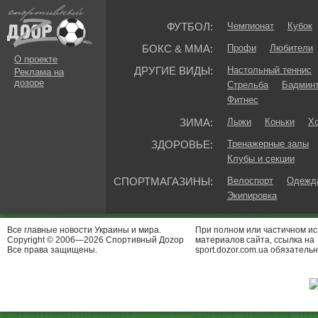
ФУТБОЛ:
Чемпионат
Кубок
БОКС & ММА:
Профи
Любители
О проекте
ДРУГИЕ ВИДЫ:
Настольный теннис
Реклама на
дозоре
Стрельба
Бадмин
Фитнес
ЗИМА:
Лыжи
Коньки
Хо
ЗДОРОВЬЕ:
Тренажерные залы
Клубы и секции
СПОРТМАГАЗИНЫ:
Велоспорт
Одежда
Экипировка
Все главные новости Украины и мира.
При полном или частичном и
Copyright © 2006—2026 Спортивный Доzор
материалов сайта, ссылка на
Все права защищены.
sport.dozor.com.ua обязательн