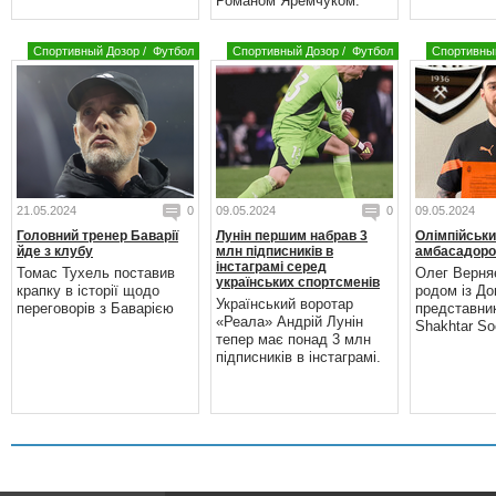
Романом Яремчуком.
Спортивный Дозор
/
Футбол
Спортивный Дозор
/
Футбол
Спортивны
21.05.2024
0
09.05.2024
0
09.05.2024
Головний тренер Баварії
Лунін першим набрав 3
Олімпійськи
йде з клубу
млн підписників в
амбасадоро
інстаграмі серед
Томас Тухель поставив
Олег Верня
українських спортсменів
крапку в історії щодо
родом із До
Український воротар
переговорів з Баварією
представни
«Реала» Андрій Лунін
Shakhtar Soc
тепер має понад 3 млн
підписників в інстаграмі.