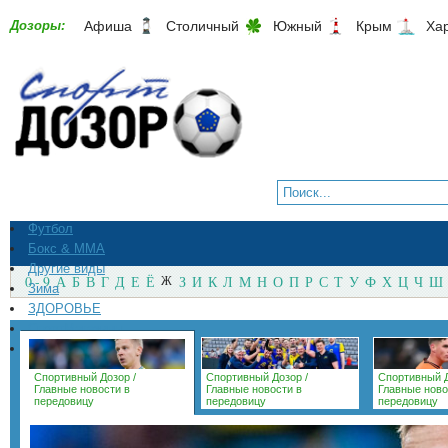
Дозоры:
Афиша
Столичный
Южный
Крым
Ха
Футбол
Бокс & ММА
Другие виды
0 - 9
А
Б
В
Г
Д
Е
Ё
Ж
З
И
К
Л
М
Н
О
П
Р
С
Т
У
Ф
Х
Ц
Ч
Ш
Зима
ЗДОРОВЬЕ
СпортМагазины
Архив
Спортивный Дозор
/
Спортивный Дозор
/
Спортивный 
Главные новости в
Главные новости в
Главные ново
передовицу
передовицу
передовицу