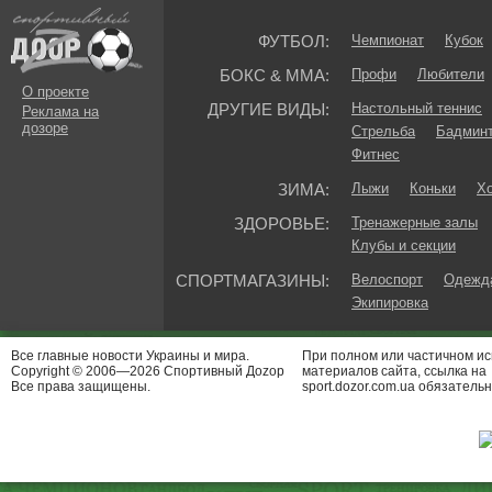
ФУТБОЛ:
Чемпионат
Кубок
БОКС & ММА:
Профи
Любители
О проекте
ДРУГИЕ ВИДЫ:
Настольный теннис
Реклама на
дозоре
Стрельба
Бадмин
Фитнес
ЗИМА:
Лыжи
Коньки
Хо
ЗДОРОВЬЕ:
Тренажерные залы
Клубы и секции
СПОРТМАГАЗИНЫ:
Велоспорт
Одежда
Экипировка
Все главные новости Украины и мира.
При полном или частичном и
Copyright © 2006—2026 Спортивный Доzор
материалов сайта, ссылка на
Все права защищены.
sport.dozor.com.ua обязательн