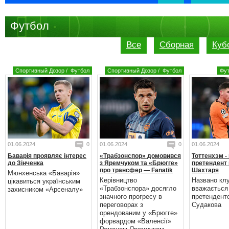
Футбол
Все
Сборная
Куб
Спортивный Дозор
/
Футбол
Спортивный Дозор
/
Футбол
Фу
01.06.2024
0
01.06.2024
0
01.06.2024
Баварія проявляє інтерес
«Трабзонспор» домовився
Тоттенхэм -
до Зінченка
з Яремчуком та «Брюгге»
претендент 
про трансфер — Fanatik
Шахтаря
Мюнхенська «Баварія»
Керівництво
Названо кл
цікавиться українським
«Трабзонспора» досягло
вважається
захисником «Арсеналу»
значного прогресу в
претендент
переговорах з
Судакова
орендованим у «Брюгге»
форвардом «Валенсії»