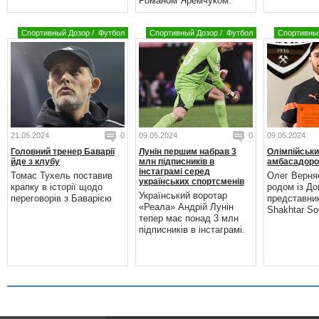
Романом Яремчуком.
Спортивный Дозор
/
Футбол
Спортивный Дозор
/
Футбол
Спортивны
21.05.2024
0
09.05.2024
0
09.05.2024
Головний тренер Баварії
Лунін першим набрав 3
Олімпійськи
йде з клубу
млн підписників в
амбасадоро
інстаграмі серед
Томас Тухель поставив
Олег Верня
українських спортсменів
крапку в історії щодо
родом із До
Український воротар
переговорів з Баварією
представни
«Реала» Андрій Лунін
Shakhtar Soc
тепер має понад 3 млн
підписників в інстаграмі.