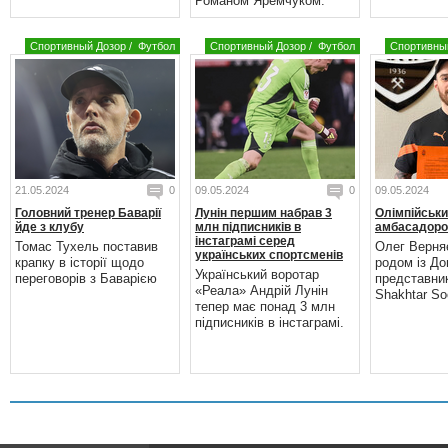
Романом Яремчуком.
Спортивный Дозор
/
Футбол
Спортивный Дозор
/
Футбол
Спортивны
21.05.2024
0
09.05.2024
0
09.05.2024
Головний тренер Баварії
Лунін першим набрав 3
Олімпійськи
йде з клубу
млн підписників в
амбасадоро
інстаграмі серед
Томас Тухель поставив
Олег Верня
українських спортсменів
крапку в історії щодо
родом із До
Український воротар
переговорів з Баварією
представни
«Реала» Андрій Лунін
Shakhtar Soc
тепер має понад 3 млн
підписників в інстаграмі.