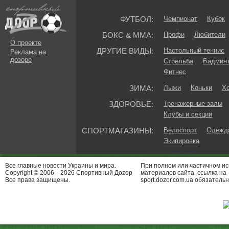
ФУТБОЛ:
Чемпионат
Кубок
БОКС & ММА:
Профи
Любители
О проекте
ДРУГИЕ ВИДЫ:
Настольный теннис
Реклама на
дозоре
Стрельба
Бадмин
Фитнес
ЗИМА:
Лыжи
Коньки
Хо
ЗДОРОВЬЕ:
Тренажерные залы
Клубы и секции
СПОРТМАГАЗИНЫ:
Велоспорт
Одежда
Экипировка
Все главные новости Украины и мира.
При полном или частичном и
Copyright © 2006—2026 Спортивный Доzор
материалов сайта, ссылка на
Все права защищены.
sport.dozor.com.ua обязательн