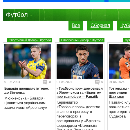
Футбол
Все
Сборная
Куб
Спортивный Дозор
/
Футбол
Спортивный Дозор
/
Футбол
Фу
01.06.2024
0
01.06.2024
0
01.06.2024
Баварія проявляє інтерес
«Трабзонспор» домовився
Тоттенхэм -
до Зінченка
з Яремчуком та «Брюгге»
претендент 
про трансфер — Fanatik
Шахтаря
Мюнхенська «Баварія»
Керівництво
Названо кл
цікавиться українським
«Трабзонспора» досягло
вважається
захисником «Арсеналу»
значного прогресу в
претендент
переговорах з
Судакова
орендованим у «Брюгге»
форвардом «Валенсії»