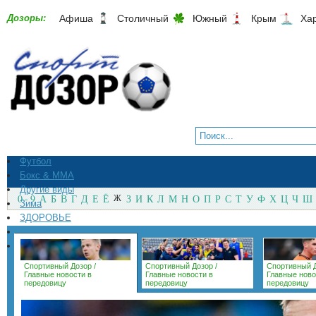
Дозоры:
Афиша
Столичный
Южный
Крым
Ха
Футбол
Бокс & ММА
Другие виды
0 - 9
А
Б
В
Г
Д
Е
Ё
Ж
З
И
К
Л
М
Н
О
П
Р
С
Т
У
Ф
Х
Ц
Ч
Ш
Зима
ЗДОРОВЬЕ
СпортМагазины
Архив
Спортивный Дозор
/
Спортивный Дозор
/
Спортивный 
Главные новости в
Главные новости в
Главные ново
передовицу
передовицу
передовицу