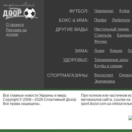
ФУТБОЛ:
Чемпионат
Кубок
БОКС & ММА:
Профи
Любители
О проекте
ДРУГИЕ ВИДЫ:
Настольный теннис
Реклама на
дозоре
Стрельба
Бадмин
Фитнес
ЗИМА:
Лыжи
Коньки
Хо
ЗДОРОВЬЕ:
Тренажерные залы
Клубы и секции
СПОРТМАГАЗИНЫ:
Велоспорт
Одежда
Экипировка
Все главные новости Украины и мира.
При полном или частичном и
Copyright © 2006—2026 Спортивный Доzор
материалов сайта, ссылка на
Все права защищены.
sport.dozor.com.ua обязательн