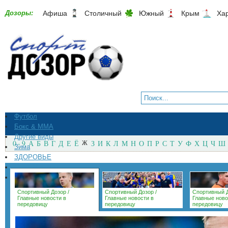
Дозоры:
Афиша
Столичный
Южный
Крым
Ха
Футбол
Бокс & ММА
Другие виды
0 - 9
А
Б
В
Г
Д
Е
Ё
Ж
З
И
К
Л
М
Н
О
П
Р
С
Т
У
Ф
Х
Ц
Ч
Ш
Зима
ЗДОРОВЬЕ
СпортМагазины
Архив
Спортивный Дозор
/
Спортивный Дозор
/
Спортивный 
Главные новости в
Главные новости в
Главные ново
передовицу
передовицу
передовицу