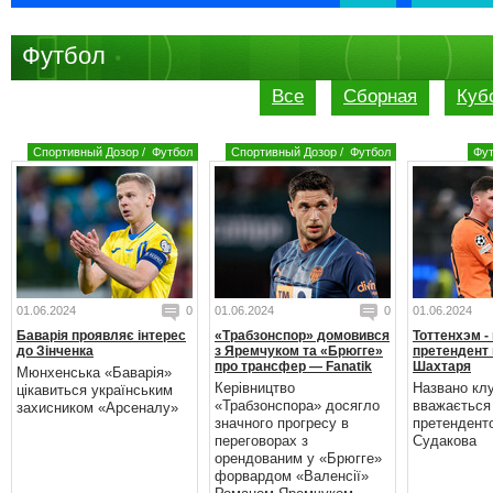
Футбол
Все
Сборная
Куб
Спортивный Дозор
/
Футбол
Спортивный Дозор
/
Футбол
Фу
01.06.2024
0
01.06.2024
0
01.06.2024
Баварія проявляє інтерес
«Трабзонспор» домовився
Тоттенхэм -
до Зінченка
з Яремчуком та «Брюгге»
претендент 
про трансфер — Fanatik
Шахтаря
Мюнхенська «Баварія»
Керівництво
Названо кл
цікавиться українським
«Трабзонспора» досягло
вважається
захисником «Арсеналу»
значного прогресу в
претендент
переговорах з
Судакова
орендованим у «Брюгге»
форвардом «Валенсії»