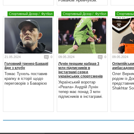
Романом Яремчуком.
Спортивный Дозор
/
Футбол
Спортивный Дозор
/
Футбол
Спортивны
21.05.2024
0
09.05.2024
0
09.05.2024
Головний тренер Баварії
Лунін першим набрав 3
Олімпійськи
йде з клубу
млн підписників в
амбасадоро
інстаграмі серед
Томас Тухель поставив
Олег Верня
українських спортсменів
крапку в історії щодо
родом із До
Український воротар
переговорів з Баварією
представни
«Реала» Андрій Лунін
Shakhtar Soc
тепер має понад 3 млн
підписників в інстаграмі.