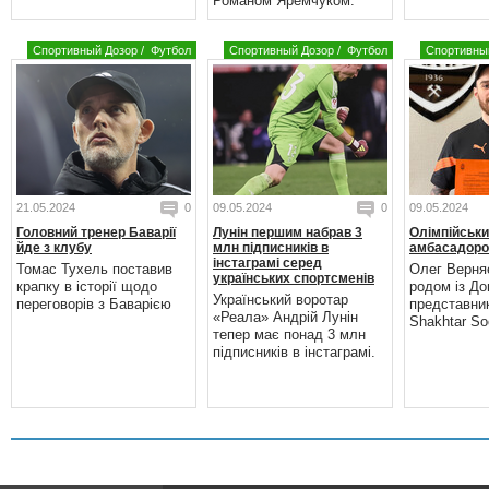
Романом Яремчуком.
Спортивный Дозор
/
Футбол
Спортивный Дозор
/
Футбол
Спортивны
21.05.2024
0
09.05.2024
0
09.05.2024
Головний тренер Баварії
Лунін першим набрав 3
Олімпійськи
йде з клубу
млн підписників в
амбасадоро
інстаграмі серед
Томас Тухель поставив
Олег Верня
українських спортсменів
крапку в історії щодо
родом із До
Український воротар
переговорів з Баварією
представни
«Реала» Андрій Лунін
Shakhtar Soc
тепер має понад 3 млн
підписників в інстаграмі.