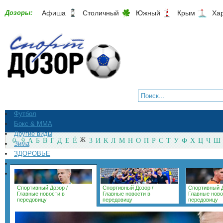
Дозоры:
Афиша
Столичный
Южный
Крым
Ха
Футбол
Бокс & ММА
Другие виды
0 - 9
А
Б
В
Г
Д
Е
Ё
Ж
З
И
К
Л
М
Н
О
П
Р
С
Т
У
Ф
Х
Ц
Ч
Ш
Зима
ЗДОРОВЬЕ
СпортМагазины
Архив
Спортивный Дозор
/
Спортивный Дозор
/
Спортивный 
Главные новости в
Главные новости в
Главные ново
передовицу
передовицу
передовицу