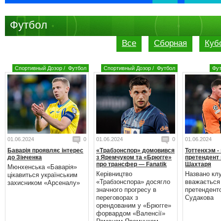
Футбол
Все
Сборная
Куб
Спортивный Дозор
/
Футбол
Спортивный Дозор
/
Футбол
Фу
01.06.2024
0
01.06.2024
0
01.06.2024
Баварія проявляє інтерес
«Трабзонспор» домовився
Тоттенхэм -
до Зінченка
з Яремчуком та «Брюгге»
претендент 
про трансфер — Fanatik
Шахтаря
Мюнхенська «Баварія»
Керівництво
Названо кл
цікавиться українським
«Трабзонспора» досягло
вважається
захисником «Арсеналу»
значного прогресу в
претендент
переговорах з
Судакова
орендованим у «Брюгге»
форвардом «Валенсії»