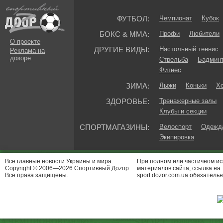
ФУТБОЛ:
Чемпионат
Кубок
БОКС & ММА:
Профи
Любители
О проекте
ДРУГИЕ ВИДЫ:
Настольный теннис
Реклама на
дозоре
Стрельба
Бадмин
Фитнес
ЗИМА:
Лыжи
Коньки
Хо
ЗДОРОВЬЕ:
Тренажерные залы
Клубы и секции
СПОРТМАГАЗИНЫ:
Велоспорт
Одежда
Экипировка
Все главные новости Украины и мира.
При полном или частичном и
Copyright © 2006—2026 Спортивный Доzор
материалов сайта, ссылка на
Все права защищены.
sport.dozor.com.ua обязательн