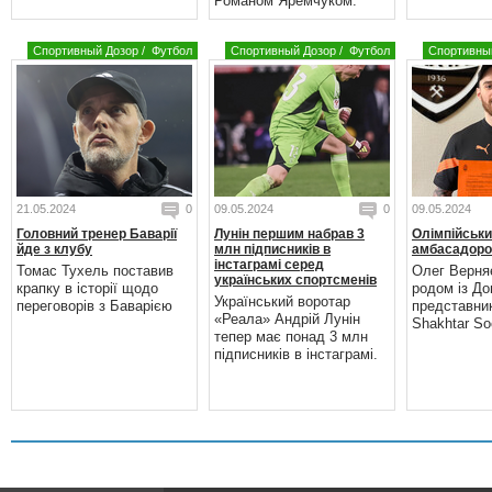
Романом Яремчуком.
Спортивный Дозор
/
Футбол
Спортивный Дозор
/
Футбол
Спортивны
21.05.2024
0
09.05.2024
0
09.05.2024
Головний тренер Баварії
Лунін першим набрав 3
Олімпійськи
йде з клубу
млн підписників в
амбасадоро
інстаграмі серед
Томас Тухель поставив
Олег Верня
українських спортсменів
крапку в історії щодо
родом із До
Український воротар
переговорів з Баварією
представни
«Реала» Андрій Лунін
Shakhtar Soc
тепер має понад 3 млн
підписників в інстаграмі.