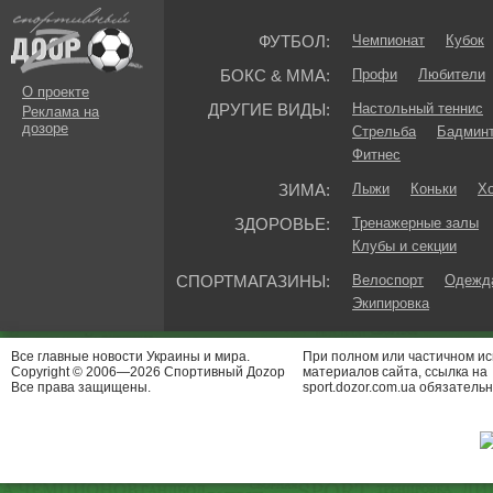
ФУТБОЛ:
Чемпионат
Кубок
БОКС & ММА:
Профи
Любители
О проекте
ДРУГИЕ ВИДЫ:
Настольный теннис
Реклама на
дозоре
Стрельба
Бадмин
Фитнес
ЗИМА:
Лыжи
Коньки
Хо
ЗДОРОВЬЕ:
Тренажерные залы
Клубы и секции
СПОРТМАГАЗИНЫ:
Велоспорт
Одежда
Экипировка
Все главные новости Украины и мира.
При полном или частичном и
Copyright © 2006—2026 Спортивный Доzор
материалов сайта, ссылка на
Все права защищены.
sport.dozor.com.ua обязательн