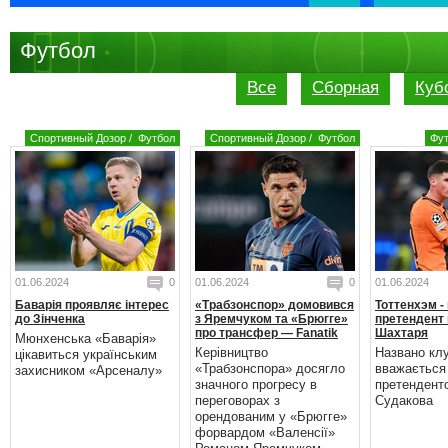
Футбол
Все
Сборная
Куб
Спортивный Дозор
/
Футбол
Спортивный Дозор
/
Футбол
Фу
01.06.2024
0
01.06.2024
0
01.06.2024
Баварія проявляє інтерес
«Трабзонспор» домовився
Тоттенхэм -
до Зінченка
з Яремчуком та «Брюгге»
претендент 
про трансфер — Fanatik
Шахтаря
Мюнхенська «Баварія»
Керівництво
Названо кл
цікавиться українським
«Трабзонспора» досягло
вважається
захисником «Арсеналу»
значного прогресу в
претендент
переговорах з
Судакова
орендованим у «Брюгге»
форвардом «Валенсії»