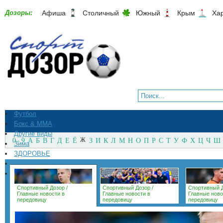
Дозоры:
Афиша
Столичный
Южный
Крым
Ха
Футбол
Бокс & ММА
Другие виды
0 - 9
А
Б
В
Г
Д
Е
Ё
Ж
З
И
К
Л
М
Н
О
П
Р
С
Т
У
Ф
Х
Ц
Ч
Ш
Зима
ЗДОРОВЬЕ
СпортМагазины
Архив
Спортивный Дозор
/
Спортивный Дозор
/
Спортивный 
Главные новости в
Главные новости в
Главные ново
передовицу
передовицу
передовицу