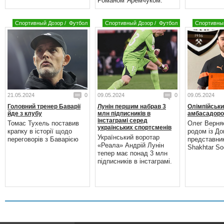
Романом Яремчуком.
Спортивный Дозор
/
Футбол
Спортивный Дозор
/
Футбол
Спортивны
21.05.2024
0
09.05.2024
0
09.05.2024
Головний тренер Баварії
Лунін першим набрав 3
Олімпійськи
йде з клубу
млн підписників в
амбасадоро
інстаграмі серед
Томас Тухель поставив
Олег Верня
українських спортсменів
крапку в історії щодо
родом із До
Український воротар
переговорів з Баварією
представни
«Реала» Андрій Лунін
Shakhtar Soc
тепер має понад 3 млн
підписників в інстаграмі.