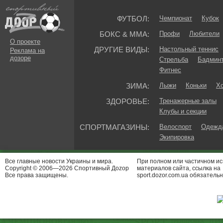
ФУТБОЛ:
Чемпионат
Кубок
БОКС & ММА:
Профи
Любители
О проекте
ДРУГИЕ ВИДЫ:
Настольный теннис
Реклама на
дозоре
Стрельба
Бадмин
Фитнес
ЗИМА:
Лыжи
Коньки
Хо
ЗДОРОВЬЕ:
Тренажерные залы
Клубы и секции
СПОРТМАГАЗИНЫ:
Велоспорт
Одежда
Экипировка
Все главные новости Украины и мира.
При полном или частичном и
Copyright © 2006—2026 Спортивный Доzор
материалов сайта, ссылка на
Все права защищены.
sport.dozor.com.ua обязательн