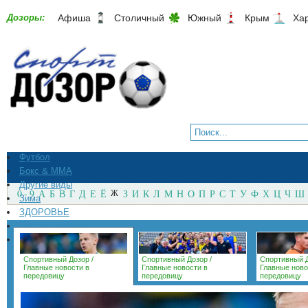
Дозоры:
Афиша
Столичный
Южный
Крым
Ха
Футбол
Бокс & ММА
Другие виды
0 - 9
А
Б
В
Г
Д
Е
Ё
Ж
З
И
К
Л
М
Н
О
П
Р
С
Т
У
Ф
Х
Ц
Ч
Ш
Зима
ЗДОРОВЬЕ
СпортМагазины
Архив
Спортивный Дозор
/
Спортивный Дозор
/
Спортивный 
Главные новости в
Главные новости в
Главные ново
передовицу
передовицу
передовицу