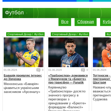
Футбол
Все
Сборная
Куб
Спортивный Дозор
/
Футбол
Спортивный Дозор
/
Футбол
Фу
01.06.2024
0
01.06.2024
0
01.06.2024
Баварія проявляє інтерес
«Трабзонспор» домовився
Тоттенхэм -
до Зінченка
з Яремчуком та «Брюгге»
претендент 
про трансфер — Fanatik
Шахтаря
Мюнхенська «Баварія»
Керівництво
Названо кл
цікавиться українським
«Трабзонспора» досягло
вважається
захисником «Арсеналу»
значного прогресу в
претендент
переговорах з
Судакова
орендованим у «Брюгге»
форвардом «Валенсії»