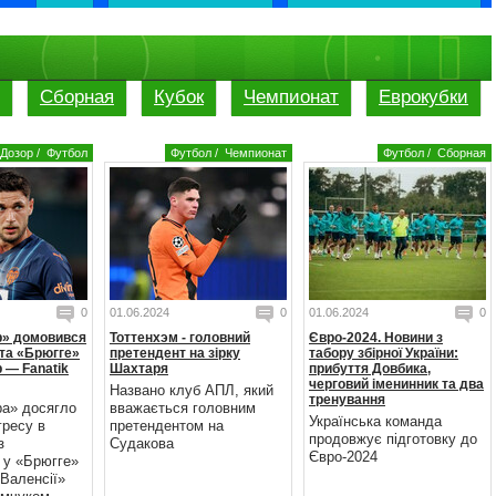
Сборная
Кубок
Чемпионат
Еврокубки
Дозор
/
Футбол
Футбол
/
Чемпионат
Футбол
/
Сборная
0
01.06.2024
0
01.06.2024
0
р» домовився
Тоттенхэм - головний
Євро-2024. Новини з
та «Брюгге»
претендент на зірку
табору збірної України:
 — Fanatik
Шахтаря
прибуття Довбика,
черговий іменинник та два
Названо клуб АПЛ, який
тренування
ра» досягло
вважається головним
Українська команда
гресу в
претендентом на
продовжує підготовку до
з
Судакова
Євро-2024
 у «Брюгге»
Валенсії»