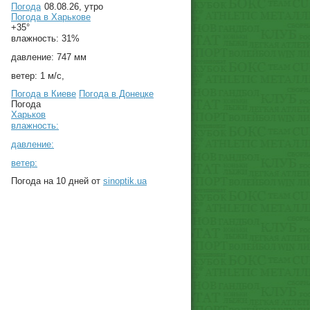
Погода
08.08.26, утро
Погода в
Харькове
+35°
влажность:
31%
давление:
747 мм
ветер:
1 м/с,
Погода в Киеве
Погода в Донецке
Погода
Харьков
влажность:
давление:
ветер:
Погода на 10 дней от
sinoptik.ua