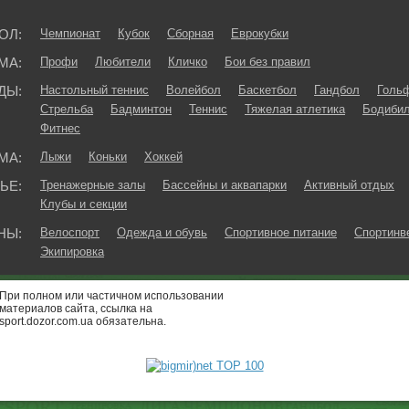
ОЛ:
Чемпионат
Кубок
Сборная
Еврокубки
МА:
Профи
Любители
Кличко
Бои без правил
ДЫ:
Настольный теннис
Волейбол
Баскетбол
Гандбол
Голь
Стрельба
Бадминтон
Теннис
Тяжелая атлетика
Бодибил
Фитнес
МА:
Лыжи
Коньки
Хоккей
ЬЕ:
Тренажерные залы
Бассейны и аквапарки
Активный отдых
Клубы и секции
НЫ:
Велоспорт
Одежда и обувь
Спортивное питание
Спортинв
Экипировка
При полном или частичном использовании
материалов сайта, ссылка на
sport.dozor.com.ua обязательна.