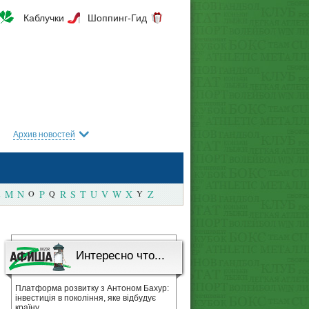
Каблучки
Шоппинг-Гид
Архив новостей
M
N
O
P
Q
R
S
T
U
V
W
X
Y
Z
Интересно что...
Платформа розвитку з Антоном Бахур:
інвестиція в покоління, яке відбудує
країну