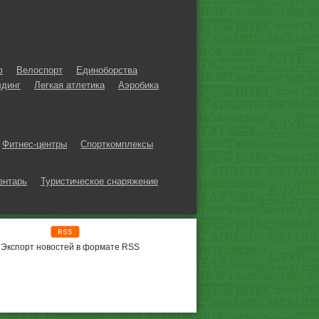
ф
Велоспорт
Единоборства
динг
Легкая атлетика
Аэробика
Фитнес-центры
Спорткомплексы
ентарь
Туристическое снаряжение
Экспорт новостей в формате RSS