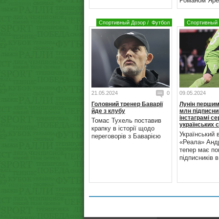
Романом Яре
Спортивный Дозор
/
Футбол
Спортивный 
21.05.2024
0
09.05.2024
Головний тренер Баварії
Лунін першим
йде з клубу
млн підписни
інстаграмі с
Томас Тухель поставив
українських 
крапку в історії щодо
Український 
переговорів з Баварією
«Реала» Андр
тепер має по
підписників в