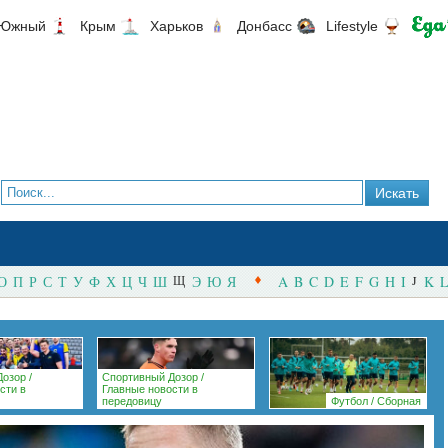
Южный
Крым
Харьков
Донбасс
Lifestyle
О
П
Р
С
Т
У
Ф
Х
Ц
Ч
Ш
Щ
Э
Ю
Я
A
B
C
D
E
F
G
H
I
J
K
L
Дозор
/
Спортивный Дозор
/
сти в
Главные новости в
передовицу
Футбол
/
Сборная