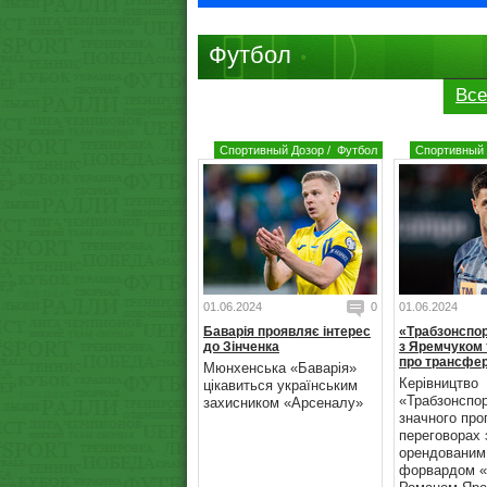
Футбол
Все
Спортивный Дозор
/
Футбол
Спортивный 
01.06.2024
0
01.06.2024
Баварія проявляє інтерес
«Трабзонспо
до Зінченка
з Яремчуком 
про трансфер
Мюнхенська «Баварія»
Керівництво
цікавиться українським
«Трабзонспо
захисником «Арсеналу»
значного про
переговорах 
орендованим
форвардом «