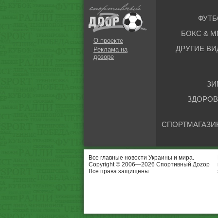
ФУТБ
БОКС & М
О проекте
ДРУГИЕ ВИ
Реклама на
дозоре
ЗИ
ЗДОРОВ
СПОРТМАГАЗИ
Все главные новости Украины и мира.
Copyright © 2006—2026 Спортивный Доzор
Все права защищены.