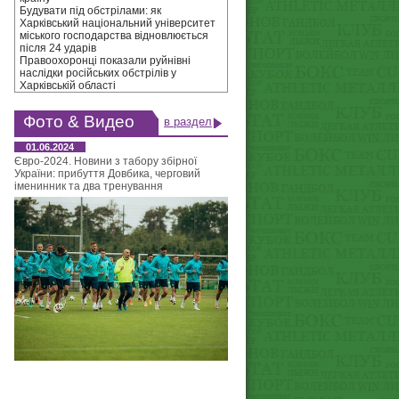
Будувати під обстрілами: як
Харківський національний університет
міського господарства відновлюється
після 24 ударів
Правоохоронці показали руйнівні
наслідки російських обстрілів у
Харківській області
Фото & Видео
в раздел
01.06.2024
Євро-2024. Новини з табору збірної
України: прибуття Довбика, черговий
іменинник та два тренування