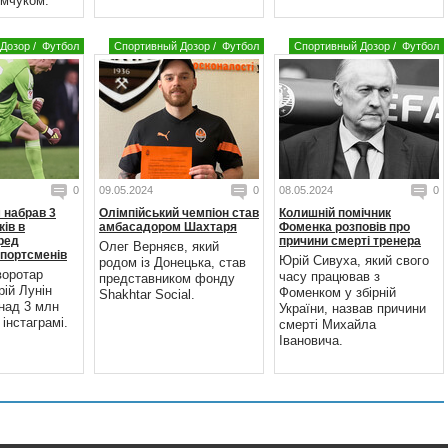
мчуком.
Дозор
/
Футбол
Спортивный Дозор
/
Футбол
Спортивный Дозор
/
Футбол
0
09.05.2024
0
08.05.2024
0
 набрав 3
Олімпійський чемпіон став
Колишній помічник
ків в
амбасадором Шахтаря
Фоменка розповів про
еред
причини смерті тренера
Олег Верняєв, який
спортсменів
Юрій Сивуха, який свого
родом із Донецька, став
воротар
часу працював з
представником фонду
ій Лунін
Фоменком у збірній
Shakhtar Social.
над 3 млн
України, назвав причини
 інстаграмі.
смерті Михайла
Івановича.