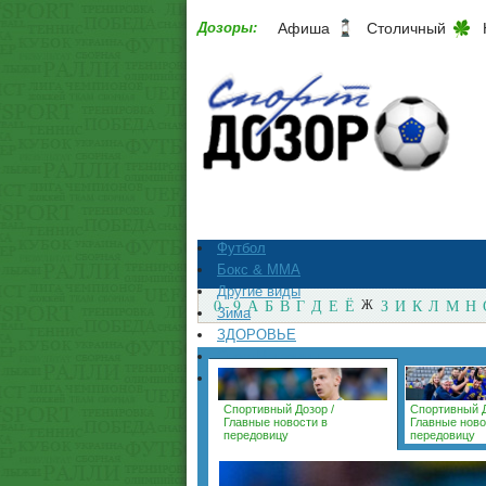
Дозоры:
Афиша
Столичный
Футбол
Бокс & ММА
Другие виды
0 - 9
А
Б
В
Г
Д
Е
Ё
Ж
З
И
К
Л
М
Н
Зима
ЗДОРОВЬЕ
СпортМагазины
Архив
Спортивный Дозор
/
Спортивный 
Главные новости в
Главные ново
передовицу
передовицу