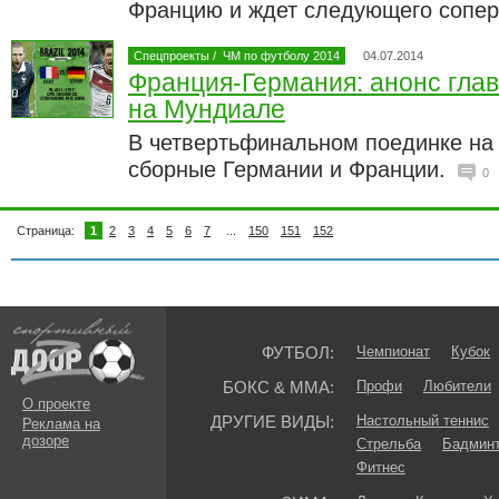
Францию и ждет следующего сопе
Спецпроекты
/
ЧМ по футболу 2014
04.07.2014
Франция-Германия: анонс гла
на Мундиале
В четвертьфинальном поединке на
сборные Германии и Франции.
0
Страница:
1
2
3
4
5
6
7
...
150
151
152
ФУТБОЛ:
Чемпионат
Кубок
БОКС & ММА:
Профи
Любители
О проекте
ДРУГИЕ ВИДЫ:
Настольный теннис
Реклама на
дозоре
Стрельба
Бадмин
Фитнес