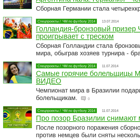
Сборная Германии стала четырех
Спецпроекты
/
ЧМ по футболу 2014
13.07.2014
Голландия-бронзовый призер 
проигрывает с треском
Сборная Голландии стала бронзов
мира, обыграв хозяев турнира - б
Спецпроекты
/
ЧМ по футболу 2014
11.07.2014
Самые горячие болельщицы М
ВИДЕО
Чемпионат мира в Бразилии подар
болельщикам.
0
Спецпроекты
/
ЧМ по футболу 2014
11.07.2014
Про позор Бразилии снимают
После позорного поражения сборн
против немцев были сняты нескол