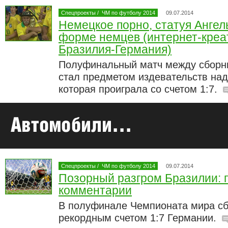
Спецпроекты
/
ЧМ по футболу 2014
09.07.2014
Немецкое порно, статуя Ангел
форме немцев (интернет-креа
Бразилия-Германия)
Полуфинальный матч между сборн
стал предметом издевательств над
которая проиграла со счетом 1:7.
Спецпроекты
/
ЧМ по футболу 2014
09.07.2014
Позорный разгром Бразилии:
комментарии
В полуфинале Чемпионата мира сб
рекордным счетом 1:7 Германии.