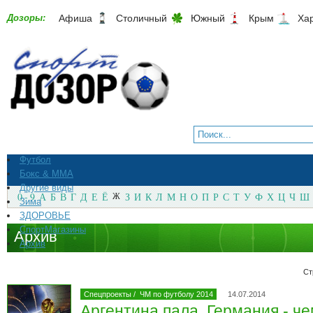
Дозоры:
Афиша
Столичный
Южный
Крым
Ха
Футбол
Бокс & ММА
Другие виды
0 - 9
А
Б
В
Г
Д
Е
Ё
Ж
З
И
К
Л
М
Н
О
П
Р
С
Т
У
Ф
Х
Ц
Ч
Ш
Зима
ЗДОРОВЬЕ
СпортМагазины
Архив
Архив
Ст
Спецпроекты
/
ЧМ по футболу 2014
14.07.2014
Аргентина пала. Германия - ч