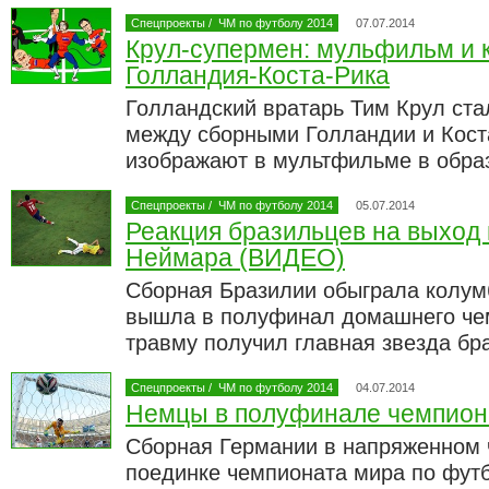
Спецпроекты
/
ЧМ по футболу 2014
07.07.2014
Крул-супермен: мульфильм и 
Голландия-Коста-Рика
Голландский вратарь Тим Крул ста
между сборными Голландии и Коста
изображают в мультфильме в обра
Спецпроекты
/
ЧМ по футболу 2014
05.07.2014
Реакция бразильцев на выход
Неймара (ВИДЕО)
Сборная Бразилии обыграла колумб
вышла в полуфинал домашнего чем
травму получил главная звезда бр
Спецпроекты
/
ЧМ по футболу 2014
04.07.2014
Немцы в полуфинале чемпион
Сборная Германии в напряженном
поединке чемпионата мира по футб