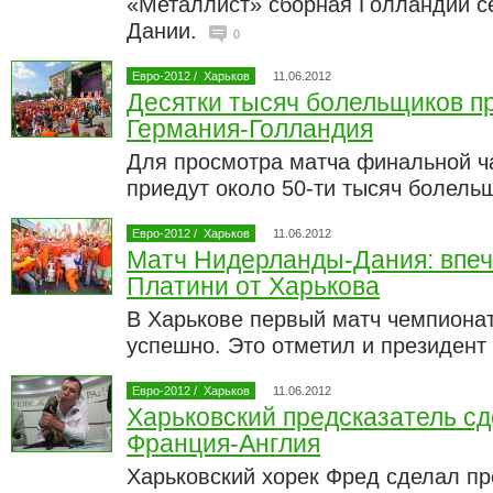
«Металлист» сборная Голландии с
Дании.
0
Евро-2012
/
Харьков
11.06.2012
Десятки тысяч болельщиков пр
Германия-Голландия
Для просмотра матча финальной ч
приедут около 50-ти тысяч болель
Евро-2012
/
Харьков
11.06.2012
Матч Нидерланды-Дания: впеч
Платини от Харькова
В Харькове первый матч чемпиона
успешно. Это отметил и президен
Евро-2012
/
Харьков
11.06.2012
Харьковский предсказатель сд
Франция-Англия
Харьковский хорек Фред сделал пр