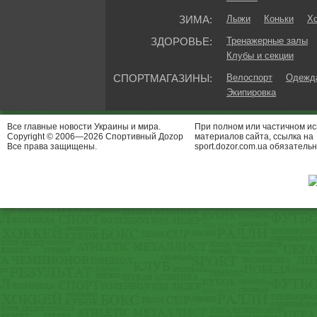
ЗИМА:
Лыжи
Коньки
Хо
ЗДОРОВЬЕ:
Тренажерные залы
Клубы и секции
СПОРТМАГАЗИНЫ:
Велоспорт
Одежда
Экипировка
Все главные новости Украины и мира.
При полном или частичном и
Copyright © 2006—2026 Спортивный Доzор
материалов сайта, ссылка на
Все права защищены.
sport.dozor.com.ua обязательн