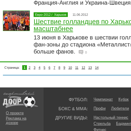
Франция-Англия и Украина-Швеци
Евро-2012
/
Харьков
11.06.2012
Шествие голландцев по Харьк
масштабнее
13 июня в Харькове в шествии гол
фан-зоны до стадиона «Металлист
больше фанов.
0
Страница:
1
2
3
4
5
6
7
8
9
10
11
12
13
14
ФУТБОЛ:
Чемпионат
Кубок
БОКС & ММА:
Профи
Любители
О проекте
ДРУГИЕ ВИДЫ:
Настольный теннис
Реклама на
дозоре
Стрельба
Бадмин
Фитнес