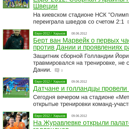
Швеции
На киевском стадионе НСК "Олимп
переиграла шведов со счетом 2:1
Евро-2012
/
Харьков
08.06.2012
Берт ван Марвейк о первых час
против Дании и проявлениях р
Защитник сборной Голландии Йори
травмировался на тренировке, не с
Дании.
0
Евро-2012
/
Харьков
09.06.2012
Датчане и голландцы провели
Сегодня вечером на стадионе «Мет
открытые тренировки команд-учас
Евро-2012
/
Харьков
09.06.2012
На Журавлевке открыли палат