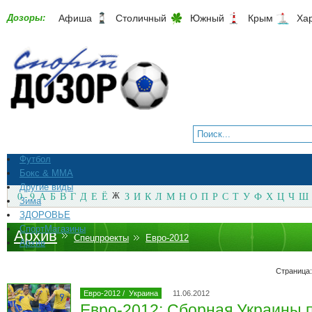
Дозоры:
Афиша
Столичный
Южный
Крым
Ха
Футбол
Бокс & ММА
Другие виды
0 - 9
А
Б
В
Г
Д
Е
Ё
Ж
З
И
К
Л
М
Н
О
П
Р
С
Т
У
Ф
Х
Ц
Ч
Ш
Зима
ЗДОРОВЬЕ
СпортМагазины
Архив
Спецпроекты
Евро-2012
Архив
Страница:
Евро-2012
/
Украина
11.06.2012
Евро-2012: Сборная Украины 