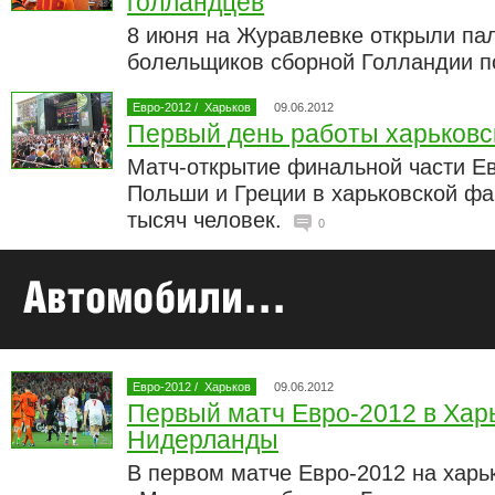
голландцев
8 июня на Журавлевке открыли па
болельщиков сборной Голландии п
Евро-2012
/
Харьков
09.06.2012
Первый день работы харьковс
Матч-открытие финальной части Е
Польши и Греции в харьковской фа
тысяч человек.
0
Евро-2012
/
Харьков
09.06.2012
Первый матч Евро-2012 в Хар
Нидерланды
В первом матче Евро-2012 на харь