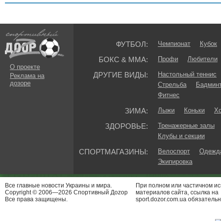
ФУТБОЛ:
Чемпионат
Кубок
БОКС & ММА:
Профи
Любители
О проекте
ДРУГИЕ ВИДЫ:
Настольный теннис
Реклама на
дозоре
Стрельба
Бадмин
Фитнес
ЗИМА:
Лыжи
Коньки
Хо
ЗДОРОВЬЕ:
Тренажерные залы
Клубы и секции
СПОРТМАГАЗИНЫ:
Велоспорт
Одежда
Экипировка
Все главные новости Украины и мира.
При полном или частичном и
Copyright © 2006—2026 Спортивный Доzор
материалов сайта, ссылка на
Все права защищены.
sport.dozor.com.ua обязательн