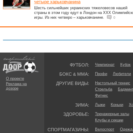
четыре харьковчанина
Шесть сильнейших украинских тяжеловесов нашей
страны в этом году едут в Лондон на ХХХ Олимпийск
игры. Из них четверо – харьковчанине.
0
ФУТБОЛ:
Чемпионат
Кубок
БОКС & ММА:
Профи
Любители
О проекте
ДРУГИЕ ВИДЫ:
Настольный теннис
Реклама на
дозоре
Стрельба
Бадмин
Фитнес
ЗИМА:
Лыжи
Коньки
Хо
ЗДОРОВЬЕ:
Тренажерные залы
Клубы и секции
СПОРТМАГАЗИНЫ:
Велоспорт
Одежда