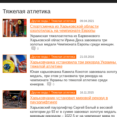
Тяжелая атлетика
Другие виды
/
Тяжелая атлетика
09.04.2021
Спортсменка из Харьковской области
озолотилась на чемпионате Европы
Украинская тяжелоатлетка из Барвенкового
Харьковской области Ирина Деха завоевала три
золотых медали Чемпионата Европы среди женщин.
0
Другие виды
/
Тяжелая атлетика
21.03.2016
Харьковчанка установила три рекорда Украины
тяжелой атлетике
Юная харьковчанка Камила Конотоп завоевала золот
медаль, при этом установила три рекорда на
чемпионате Украины по тяжелой атлетике среди
юниоров.
0
Другие виды
/
Тяжелая атлетика
16.11.2015
Харьковчанин установил мировой рекорд в
пауэрлифтинге
Харьковский пауэрлифтер Сергей Белый в весовой
категории до 93 кг в сумме завоевал золотую медаль
мировым рекордом – 1022,5 кг на чемпионат мира по