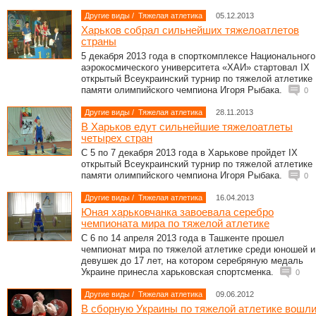
Другие виды
/
Тяжелая атлетика
05.12.2013
Харьков собрал сильнейших тяжелоатлетов
страны
5 декабря 2013 года в спорткомплексе Национального
аэрокосмического университета «ХАИ» стартовал ІХ
открытый Всеукраинский турнир по тяжелой атлетике
памяти олимпийского чемпиона Игоря Рыбака.
0
Другие виды
/
Тяжелая атлетика
28.11.2013
В Харьков едут сильнейшие тяжелоатлеты
четырех стран
С 5 по 7 декабря 2013 года в Харькове пройдет ІХ
открытый Всеукраинский турнир по тяжелой атлетике
памяти олимпийского чемпиона Игоря Рыбака.
0
Другие виды
/
Тяжелая атлетика
16.04.2013
Юная харьковчанка завоевала серебро
чемпионата мира по тяжелой атлетике
С 6 по 14 апреля 2013 года в Ташкенте прошел
чемпионат мира по тяжелой атлетике среди юношей и
девушек до 17 лет, на котором серебряную медаль
Украине принесла харьковская спортсменка.
0
Другие виды
/
Тяжелая атлетика
09.06.2012
В сборную Украины по тяжелой атлетике вошл