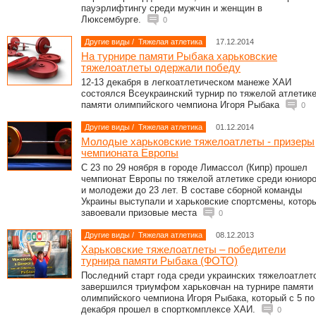
пауэрлифтингу среди мужчин и женщин в
Люксембурге.
0
Другие виды
/
Тяжелая атлетика
17.12.2014
На турнире памяти Рыбака харьковские
тяжелоатлеты одержали победу
12-13 декабря в легкоатлетическом манеже ХАИ
состоялся Всеукраинский турнир по тяжелой атлетик
памяти олимпийского чемпиона Игоря Рыбака
0
Другие виды
/
Тяжелая атлетика
01.12.2014
Молодые харьковские тяжелоатлеты - призеры
чемпионата Европы
С 23 по 29 ноября в городе Лимассол (Кипр) прошел
чемпионат Европы по тяжелой атлетике среди юниор
и молодежи до 23 лет. В составе сборной команды
Украины выступали и харьковские спортсмены, котор
завоевали призовые места
0
Другие виды
/
Тяжелая атлетика
08.12.2013
Харьковские тяжелоатлеты – победители
турнира памяти Рыбака (ФОТО)
Последний старт года среди украинских тяжелоатлет
завершился триумфом харьковчан на турнире памяти
олимпийского чемпиона Игоря Рыбака, который с 5 по
декабря прошел в спорткомплексе ХАИ.
0