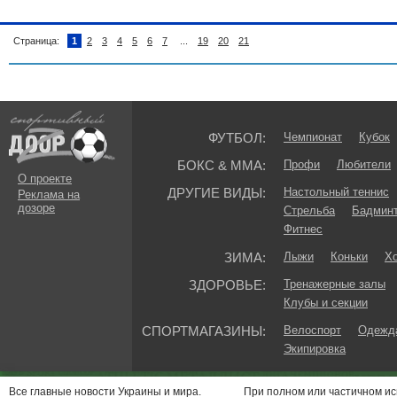
Страница:
1
2
3
4
5
6
7
...
19
20
21
ФУТБОЛ:
Чемпионат
Кубок
БОКС & ММА:
Профи
Любители
О проекте
ДРУГИЕ ВИДЫ:
Настольный теннис
Реклама на
дозоре
Стрельба
Бадмин
Фитнес
ЗИМА:
Лыжи
Коньки
Хо
ЗДОРОВЬЕ:
Тренажерные залы
Клубы и секции
СПОРТМАГАЗИНЫ:
Велоспорт
Одежда
Экипировка
Все главные новости Украины и мира.
При полном или частичном и