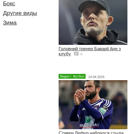
Бокс
Другие виды
Зима
Головний тренер Баварії йде з
клубу
0
Видео
/
Футбол
14.04.2015
Стивен Дефур набрался стыда,