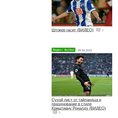
Штокер гасит (ВИДЕО)
0
Видео
/
Футбол
09.04.2015
Сухой лист от тайландца и
празднование в стиле
Криштиану Роналду (ВИДЕО)
0