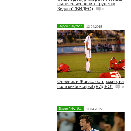
пытаясь исполнить "рулетку
Зидана" (ВИДЕО)
0
Видео
/
Футбол
13.04.2015
Олейник и Жонас: осторожно, на
поле кикбоксеры! (ВИДЕО)
0
Видео
/
Футбол
11.04.2015