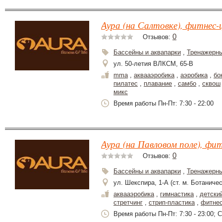
Аура (на Салтовке), фитнес-
0
Отзывов:
Бассейны и аквапарки
,
Тренажерн
ул. 50-летия ВЛКСМ, 65-В
mma
,
аквааэробика
,
аэробика
,
бо
пилатес
,
плавание
,
самбо
,
сквош
микс
Время работы Пн-Пт: 7:30 - 22:00
Аура (на Павловом поле), фи
0
Отзывов:
Бассейны и аквапарки
,
Тренажерн
ул. Шекспира, 1-А (ст. м. Ботаниче
аквааэробика
,
гимнастика
,
детски
стретчинг
,
стрип-пластика
,
фитне
Время работы Пн-Пт: 7:30 - 23:00; Сб