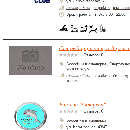
ул. Лермонтовская, 7
аквааэробика
,
аэробика
,
калланет
Время работы Пн-Вс: 9:00 - 21:00
Старый цирк отпразднует 1
0
Отзывов:
Бассейны и аквапарки
,
Спортивные
Фитнес-клубы
аквааэробика
,
аэробика
,
бильярд
теннис
Бассейн "Акварена"
0
Отзывов:
Бассейны и аквапарки
ул. Клочковская, 43/47