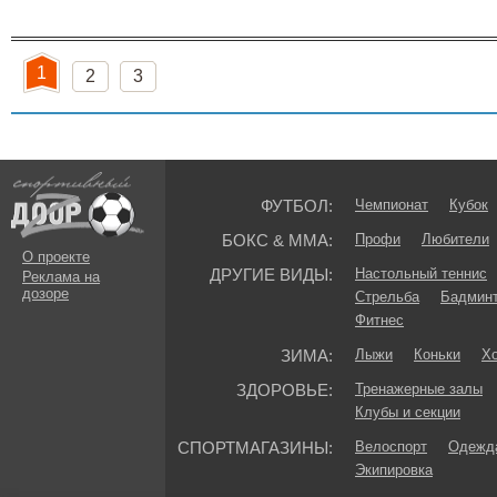
1
2
3
ФУТБОЛ:
Чемпионат
Кубок
БОКС & ММА:
Профи
Любители
О проекте
ДРУГИЕ ВИДЫ:
Настольный теннис
Реклама на
дозоре
Стрельба
Бадмин
Фитнес
ЗИМА:
Лыжи
Коньки
Хо
ЗДОРОВЬЕ:
Тренажерные залы
Клубы и секции
СПОРТМАГАЗИНЫ:
Велоспорт
Одежда
Экипировка