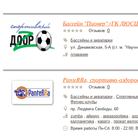
Бассейн "Пионер" (ГК ДЮСШ
0
Отзывов:
Бассейны и аквапарки
ул. Динамовская, 5-А (ст. м. "Научн
плавание
PanteRRa, спортивно-оздоро
0
Отзывов:
Бассейны и аквапарки
,
Спортивные
Фитнес-клубы
пр. Людвига Свободы, 60
zumba
,
айкидо
,
аквааэробика
,
аэ
калланетика
,
каратэ
,
прокат вело
Время работы Пн-Сб: 8:00 - 22:00; Вс