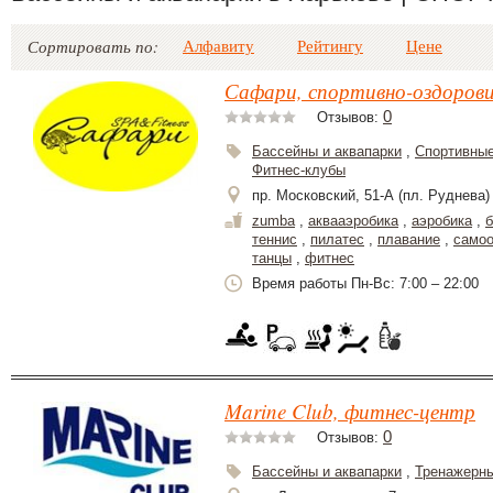
Алфавиту
Рейтингу
Цене
Сортировать по:
Сафари, спортивно-оздоров
0
Отзывов:
Бассейны и аквапарки
,
Спортивные
Фитнес-клубы
пр. Московский, 51-А (пл. Руднева)
zumba
,
аквааэробика
,
аэробика
,
б
теннис
,
пилатес
,
плавание
,
самоо
танцы
,
фитнес
Время работы Пн-Вс: 7:00 – 22:00
Marine Club, фитнес-центр
0
Отзывов:
Бассейны и аквапарки
,
Тренажерн