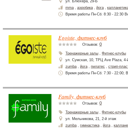
ул. Блюхера, 29-Б
mma
,
аэробика
,
йога
,
калланетик
Время работы Пн-Сб: 8:30 - 22:30 Вс
Egoiste, фитнес-клуб
0
Отзывов:
Тренажерные залы
,
Фитнес-клубы
ул. Сумская, 10, ТРЦ Ave Plaza, 4-
zumba
,
йога
,
пилатес
,
стрип-плас
Время работы Пн-Сб: 7:30 - 22:00; В
Family, фитнес-клуб
0
Отзывов:
Тренажерные залы
,
Фитнес-клубы
ул. Мельникова, 21, 2-й этаж
zumba
,
гимнастика
,
йога
,
каллане