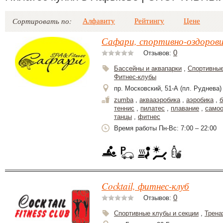
Алфавиту
Рейтингу
Цене
Сортировать по:
Сафари, спортивно-оздоров
0
Отзывов:
Бассейны и аквапарки
,
Спортивные
Фитнес-клубы
пр. Московский, 51-А (пл. Руднева)
zumba
,
аквааэробика
,
аэробика
,
б
теннис
,
пилатес
,
плавание
,
самоо
танцы
,
фитнес
Время работы Пн-Вс: 7:00 – 22:00
Cocktail, фитнес-клуб
0
Отзывов:
Спортивные клубы и секции
,
Трена