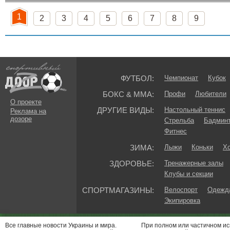
1
2
3
4
5
6
7
8
9
ФУТБОЛ:
Чемпионат
Кубок
БОКС & ММА:
Профи
Любители
О проекте
ДРУГИЕ ВИДЫ:
Настольный теннис
Реклама на
дозоре
Стрельба
Бадмин
Фитнес
ЗИМА:
Лыжи
Коньки
Хо
ЗДОРОВЬЕ:
Тренажерные залы
Клубы и секции
СПОРТМАГАЗИНЫ:
Велоспорт
Одежда
Экипировка
Все главные новости Украины и мира.
При полном или частичном и