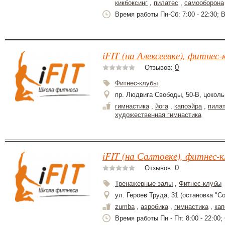
кикбоксинг
,
пилатес
,
самооборона
Время работы Пн-Сб: 7:00 - 22:30; Вс
iFIT (на Алексеевке), фитнес-
0
Отзывов:
Фитнес-клубы
пр. Людвига Свободы, 50-В, цокол
гимнастика
,
йога
,
капоэйра
,
пила
художественная гимнастика
iFIT (на Салтовке), фитнес-к
0
Отзывов:
Тренажерные залы
,
Фитнес-клубы
ул. Героев Труда, 31 (остановка "Со
zumba
,
аэробика
,
гимнастика
,
кап
Время работы Пн - Пт: 8:00 - 22:00; 