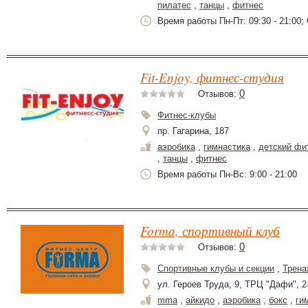
пилатес
,
танцы
,
фитнес
Время работы Пн-Пт: 09:30 - 21:00; 
Fit-Enjoy, фитнес-студия
0
Отзывов:
Фитнес-клубы
пр. Гагарина, 187
аэробика
,
гимнастика
,
детский фи
,
танцы
,
фитнес
Время работы Пн-Вс: 9:00 - 21:00
Forma, спортивный клуб
0
Отзывов:
Спортивные клубы и секции
,
Трена
ул. Героев Труда, 9, ТРЦ "Дафи", 2
mma
,
айкидо
,
аэробика
,
бокс
,
ги