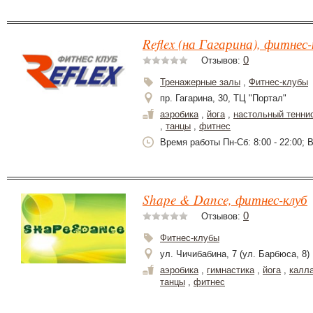
Reflex (на Гагарина), фитнес-
0
Отзывов:
Тренажерные залы
,
Фитнес-клубы
пр. Гагарина, 30, ТЦ "Портал"
аэробика
,
йога
,
настольный тенни
,
танцы
,
фитнес
Время работы Пн-Сб: 8:00 - 22:00; Вс
Shape & Dance, фитнес-клуб
0
Отзывов:
Фитнес-клубы
ул. Чичибабина, 7 (ул. Барбюса, 8)
аэробика
,
гимнастика
,
йога
,
калл
танцы
,
фитнес