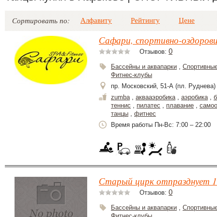
Алфавиту
Рейтингу
Цене
Сортировать по:
Сафари, спортивно-оздоров
0
Отзывов:
Бассейны и аквапарки
,
Спортивные
Фитнес-клубы
пр. Московский, 51-А (пл. Руднева)
zumba
,
аквааэробика
,
аэробика
,
б
теннис
,
пилатес
,
плавание
,
самоо
танцы
,
фитнес
Время работы Пн-Вс: 7:00 – 22:00
Старый цирк отпразднует 1
0
Отзывов:
Бассейны и аквапарки
,
Спортивные
Фитнес-клубы