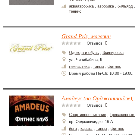
аквааэробика
,
аэробика
,
бильярд
теннис
Grand Prix, магазин
0
Отзывов:
Одежда и обувь
,
Экипировка
ул. Чичибабина, 8
гимнастика
,
танцы
,
фитнес
Время работы Пн-Сб: 10:00 - 19:00; 
Амадеус (на Орджоникидзе),
0
Отзывов:
Спортивное питание
,
Тренажерные
пр. Орджоникидзе, 16-А
йога
,
каратэ
,
танцы
,
фитнес