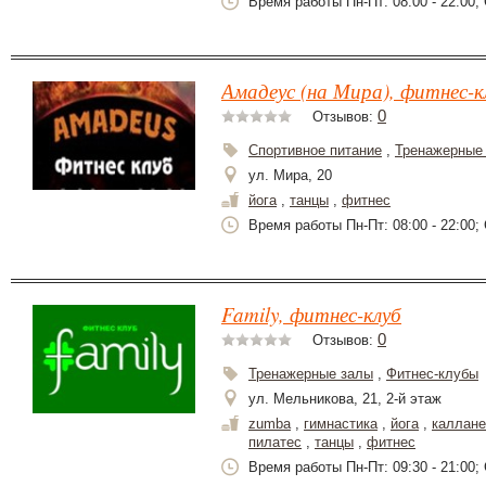
Время работы Пн-Пт: 08:00 - 22:00; С
Амадеус (на Мира), фитнес-к
0
Отзывов:
Спортивное питание
,
Тренажерные
ул. Мира, 20
йога
,
танцы
,
фитнес
Время работы Пн-Пт: 08:00 - 22:00; С
Family, фитнес-клуб
0
Отзывов:
Тренажерные залы
,
Фитнес-клубы
ул. Мельникова, 21, 2-й этаж
zumba
,
гимнастика
,
йога
,
каллане
пилатес
,
танцы
,
фитнес
Время работы Пн-Пт: 09:30 - 21:00; 