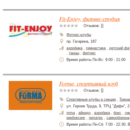
Fit-Enjoy, фитнес-студия
0
Отзывов:
Фитнес-клубы
пр. Гагарина, 187
аэробика
,
гимнастика
,
детский фи
,
танцы
,
фитнес
Время работы Пн-Вс: 9:00 - 21:00
Forma, спортивный клуб
0
Отзывов:
Спортивные клубы и секции
,
Трена
ул. Героев Труда, 9, ТРЦ "Дафи", 2
mma
,
айкидо
,
аэробика
,
бокс
,
ги
кикбоксинг
,
пилатес
,
самооборона
Время работы Пн-Сб: 7:00 - 22:30; Вс