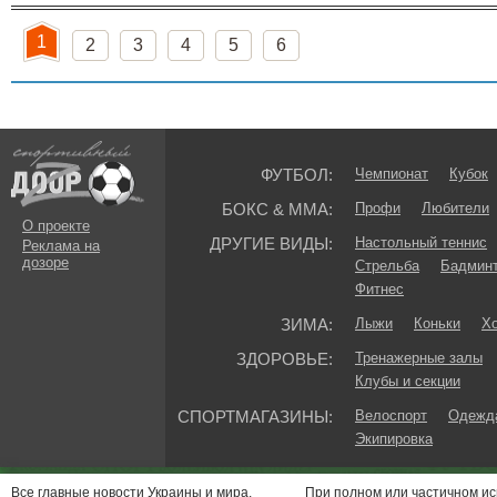
1
2
3
4
5
6
ФУТБОЛ:
Чемпионат
Кубок
БОКС & ММА:
Профи
Любители
О проекте
ДРУГИЕ ВИДЫ:
Настольный теннис
Реклама на
дозоре
Стрельба
Бадмин
Фитнес
ЗИМА:
Лыжи
Коньки
Хо
ЗДОРОВЬЕ:
Тренажерные залы
Клубы и секции
СПОРТМАГАЗИНЫ:
Велоспорт
Одежда
Экипировка
Все главные новости Украины и мира.
При полном или частичном и