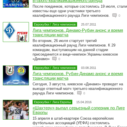
второго квалификационного раунда
После поединков, которые состоялись 19 июля, стали
известны еще одни участники третьего
квалификационного раунда Лиги чемпионов.
0
Еврокубки
/
Лига чемпионов
25.07.2011
Лига чемпионов. Динамо-Рубин анонс и время
трансляции матча
Во вторник, 26 июля стартует третий
квалификационный раунд Лиги чемпионов. К 29
командам, выступающим на данной стадии
присоединится и вице-чемпион Украины киевское
«Динамо»
0
Еврокубки
/
Лига чемпионов
03.08.2011
Лига чемпионов. Рубин-Динамо анонс и время
трансляции матча
Сегодня, 3 августа, киевское «Динамо» проведет на
выезде ответный матч третьего квалификационного
раунда Лиги чемпионов.
0
Еврокубки
/
Лига Европы
15.04.2016
«Шахтеру» выпал серьезный соперник по Лиге
Европы
15 апреля в штаб-квартире Союза европейских
футбольных ассоциаций (УЕФА) состоялись