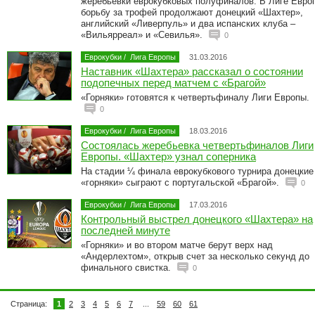
жеребьевки еврокубковых полуфиналов. В Лиге Евро
борьбу за трофей продолжают донецкий «Шахтер»,
английский «Ливерпуль» и два испанских клуба –
«Вильярреал» и «Севилья».
0
Еврокубки
/
Лига Европы
31.03.2016
Наставник «Шахтера» рассказал о состоянии
подопечных перед матчем с «Брагой»
«Горняки» готовятся к четвертьфиналу Лиги Европы.
0
Еврокубки
/
Лига Европы
18.03.2016
Состоялась жеребьевка четвертьфиналов Лиги
Европы. «Шахтер» узнал соперника
На стадии ¼ финала еврокубкового турнира донецкие
«горняки» сыграют с португальской «Брагой».
0
Еврокубки
/
Лига Европы
17.03.2016
Контрольный выстрел донецкого «Шахтера» на
последней минуте
«Горняки» и во втором матче берут верх над
«Андерлехтом», открыв счет за несколько секунд до
финального свистка.
0
Страница:
1
2
3
4
5
6
7
...
59
60
61