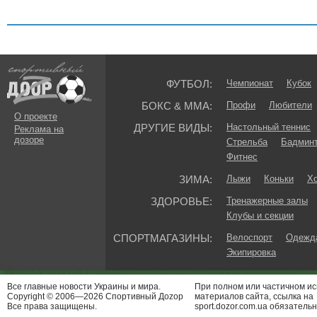
ФУТБОЛ:
Чемпионат
Кубок
БОКС & ММА:
Профи
Любители
О проекте
ДРУГИЕ ВИДЫ:
Настольный теннис
Реклама на
дозоре
Стрельба
Бадмин
Фитнес
ЗИМА:
Лыжи
Коньки
Хо
ЗДОРОВЬЕ:
Тренажерные залы
Клубы и секции
СПОРТМАГАЗИНЫ:
Велоспорт
Одежда
Экипировка
Все главные новости Украины и мира.
При полном или частичном и
Copyright © 2006—2026 Спортивный Доzор
материалов сайта, ссылка на
Все права защищены.
sport.dozor.com.ua обязательн