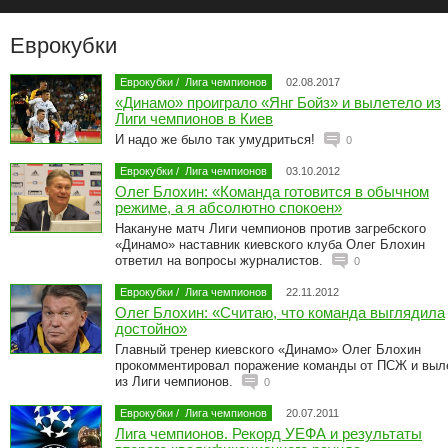
Еврокубки
Еврокубки
/
Лига чемпионов
02.08.2017
«Динамо» проиграло «Янг Бойз» и вылетело из
Лиги чемпионов в Киев
И надо же было так умудриться!
0
Еврокубки
/
Лига чемпионов
03.10.2012
Олег Блохин: «Команда готовится в обычном
режиме, а я абсолютно спокоен»
Накануне матч Лиги чемпионов против загребского
«Динамо» наставник киевского клуба Олег Блохин
ответил на вопросы журналистов.
0
Еврокубки
/
Лига чемпионов
22.11.2012
Олег Блохин: «Считаю, что команда выглядила
достойно»
Главный тренер киевского «Динамо» Олег Блохин
прокомментировал поражение команды от ПСЖ и выл
из Лиги чемпионов.
0
Еврокубки
/
Лига чемпионов
20.07.2011
Лига чемпионов. Рекорд УЕФА и результаты