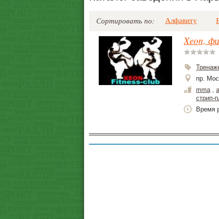
Алфавиту
Сортировать по:
Xeon, фи
Тренаж
пр. Мос
mma
,
стрип-п
Время р