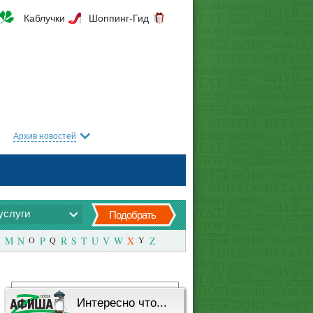
Каблучки
Шоппинг-Гид
Архив новостей
услуги
Подобрать
M
N
O
P
Q
R
S
T
U
V
W
X
Y
Z
Интересно что...