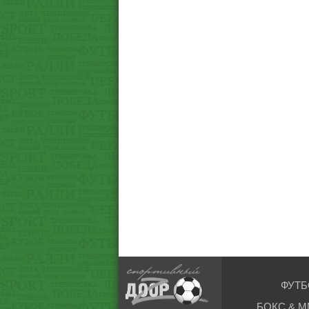
ФУТБ
БОКС & М