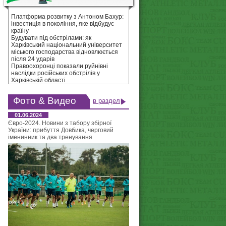
Платформа розвитку з Антоном Бахур:
інвестиція в покоління, яке відбудує
країну
Будувати під обстрілами: як
Харківський національний університет
міського господарства відновлюється
після 24 ударів
Правоохоронці показали руйнівні
наслідки російських обстрілів у
Харківській області
Фото & Видео
в раздел
01.06.2024
Євро-2024. Новини з табору збірної
України: прибуття Довбика, черговий
іменинник та два тренування