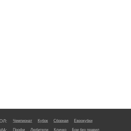
ОЛ:
Чемпионат
Кубок
Сборная
Еврокубки
МА:
Профи
Любители
Кличко
Бои без правил