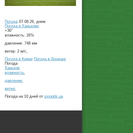
Погода
07.08.26, днем
Погода в
Харькове
+36°
влажность:
26%
давление:
748 мм
ветер:
2 м/с,
Погода в Киеве
Погода в Донецке
Погода
Харьков
влажность:
давление:
ветер:
Погода на 10 дней от
sinoptik.ua