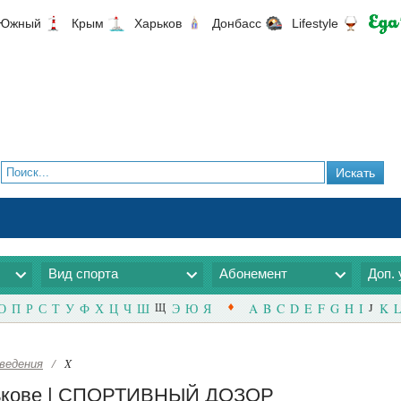
Южный
Крым
Харьков
Донбасс
Lifestyle
Вид спорта
Абонемент
Доп. 
О
П
Р
С
Т
У
Ф
Х
Ц
Ч
Ш
Щ
Э
Ю
Я
A
B
C
D
E
F
G
H
I
J
K
L
ведения
/
X
арькове | СПОРТИВНЫЙ ДОЗОР