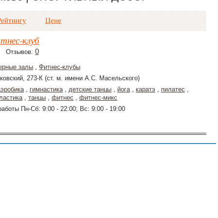
Рейтингу
Цене
тнес-клуб
0
Отзывов:
ерные залы
,
Фитнес-клубы
ковский, 273-К (ст. м. имени А.С. Масельского)
аэробика
,
гимнастика
,
детские танцы
,
йога
,
каратэ
,
пилатес
,
ластика
,
танцы
,
фитнес
,
фитнес-микс
аботы Пн-Сб: 9:00 - 22:00; Вс: 9:00 - 19:00