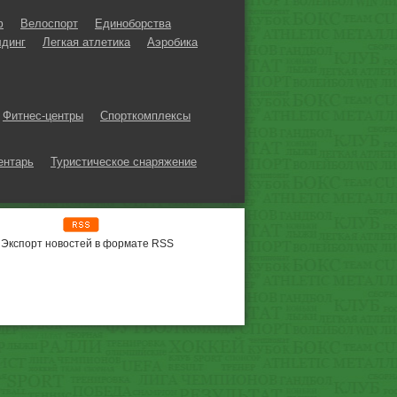
ф
Велоспорт
Единоборства
динг
Легкая атлетика
Аэробика
Фитнес-центры
Спорткомплексы
ентарь
Туристическое снаряжение
Экспорт новостей в формате RSS