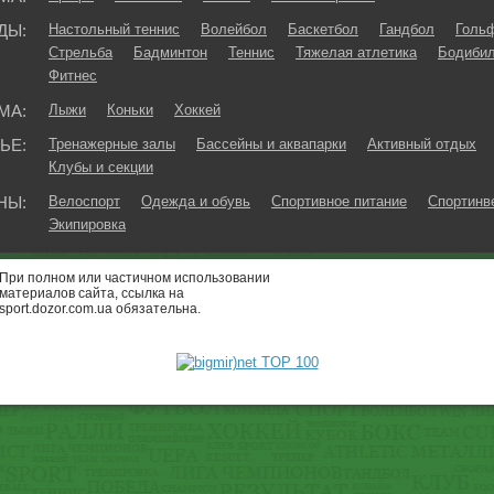
ДЫ:
Настольный теннис
Волейбол
Баскетбол
Гандбол
Голь
Стрельба
Бадминтон
Теннис
Тяжелая атлетика
Бодибил
Фитнес
МА:
Лыжи
Коньки
Хоккей
ЬЕ:
Тренажерные залы
Бассейны и аквапарки
Активный отдых
Клубы и секции
НЫ:
Велоспорт
Одежда и обувь
Спортивное питание
Спортинв
Экипировка
При полном или частичном использовании
материалов сайта, ссылка на
sport.dozor.com.ua обязательна.