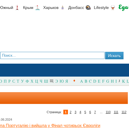
Южный
Крым
Харьков
Донбасс
Lifestyle
О
П
Р
С
Т
У
Ф
Х
Ц
Ч
Ш
Щ
Э
Ю
Я
A
B
C
D
E
F
G
H
I
J
K
L
Страница:
1
2
3
4
5
6
7
...
110
111
112
.06.2024
ла Португалію і вийшла у Фінал чотирьох Євроліги