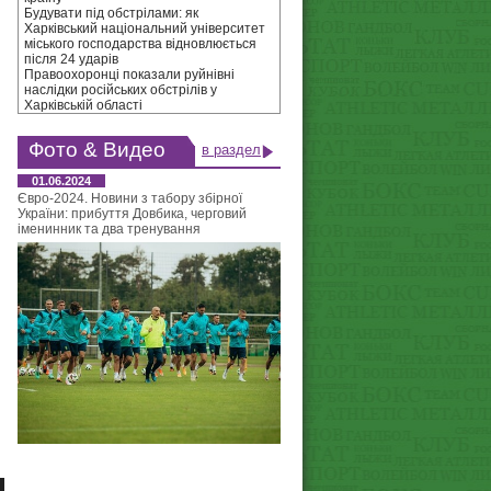
Будувати під обстрілами: як
Харківський національний університет
міського господарства відновлюється
після 24 ударів
Правоохоронці показали руйнівні
наслідки російських обстрілів у
Харківській області
Фото & Видео
в раздел
01.06.2024
Євро-2024. Новини з табору збірної
України: прибуття Довбика, черговий
іменинник та два тренування