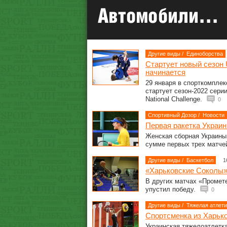
Другие виды
/
Единоборства
Стартует новый сезон U
начинается
29 января в спорткомплек
стартует сезон-2022 сери
National Challenge.
0
Спортивный Дозор
/
Новости
Первая ракетка Украи
Женская сборная Украины
сумме первых трех матче
Другие виды
/
Баскетбол
1
«Харьковские Соколы»
В других матчах «Промет
упустил победу.
0
Другие виды
/
Тяжелая атлети
Спортсменка из Харьк
Украинская тяжелоатлетка