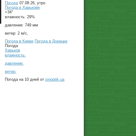
Погода
07.08.26, утро
Погода в
Харькове
+34°
влажность:
29%
давление:
749 мм
ветер:
2 м/с,
Погода в Киеве
Погода в Донецке
Погода
Харьков
влажность:
давление:
ветер:
Погода на 10 дней от
sinoptik.ua