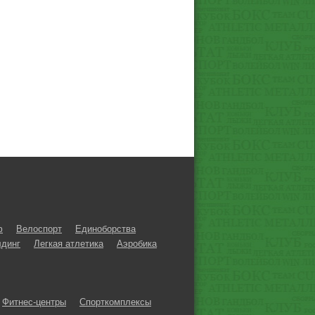
ф
Велоспорт
Единоборства
динг
Легкая атлетика
Аэробика
Фитнес-центры
Спорткомплексы