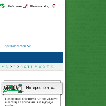
Каблучки
Шоппинг-Гид
Архив новостей
M
N
O
P
Q
R
S
T
U
V
W
X
Y
Z
Интересно что...
Платформа розвитку з Антоном Бахур:
інвестиція в покоління, яке відбудує
країну