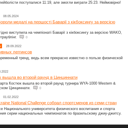
олейболісти поступалися 11:19, але змогли виграти 25:23. Неймовірно!
08.05.2024
ороли медалі на першості Баварії з кікбоксингу за версією
ідно виступила на чемпіонаті Баварії з кікбоксингу за версією WAKO,
ртраублінг.
0
а
28.09.2022
ивных леггинсов
временный тренд, ведь всем прекрасно известно о пользе физической
8.2022
к вышла во второй раунд в Цинциннати
Марта Костюк вышла во второй раунд турнира WYA-1000 Western &
нском Цинциннати.
0
01.02.2022
raine National Challenge собрал спортсменов из семи стран
е Национального университета физического воспитания и спорта
ния серии национальных чемпионатов по бразильскому джиу-джитсу.