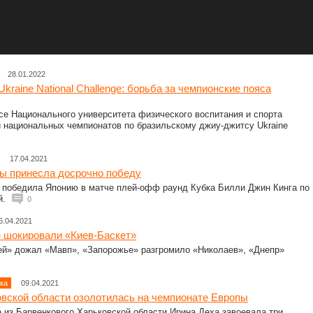
28.01.2022
kraine National Challenge: борьба за чемпионские пояса
се Национального университета физического воспитания и спорта
и национальных чемпионатов по бразильскому джиу-джитсу Ukraine
17.04.2021
ны принесла досрочно победу
 победила Японию в матче плей-офф раунд Кубка Билли Джин Кинга по
й.
0
6.04.2021
 шокировали «Киев-Баскет»
ей» дожал «Мавп», «Запорожье» разгромило «Николаев», «Днепр»
ка
09.04.2021
овской области озолотилась на чемпионате Европы
 из Барвенкового Харьковской области Ирина Деха завоевала три