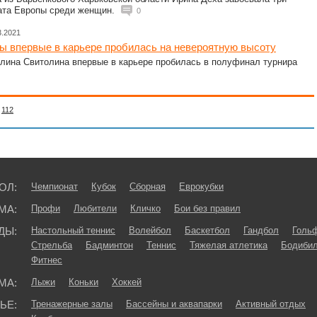
ата Европы среди женщин.
0
3.2021
ы впервые в карьере пробилась на невероятную высоту
Элина Свитолина впервые в карьере пробилась в полуфинал турнира
112
ОЛ:
Чемпионат
Кубок
Сборная
Еврокубки
МА:
Профи
Любители
Кличко
Бои без правил
ДЫ:
Настольный теннис
Волейбол
Баскетбол
Гандбол
Голь
Стрельба
Бадминтон
Теннис
Тяжелая атлетика
Бодибил
Фитнес
МА:
Лыжи
Коньки
Хоккей
ЬЕ:
Тренажерные залы
Бассейны и аквапарки
Активный отдых