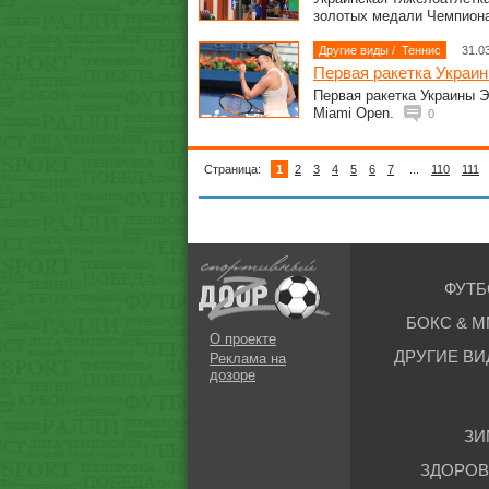
золотых медали Чемпион
Другие виды
/
Теннис
31.0
Первая ракетка Украин
Первая ракетка Украины 
Miami Open.
0
Страница:
1
2
3
4
5
6
7
...
110
111
ФУТБ
БОКС & М
О проекте
ДРУГИЕ ВИ
Реклама на
дозоре
ЗИ
ЗДОРОВ