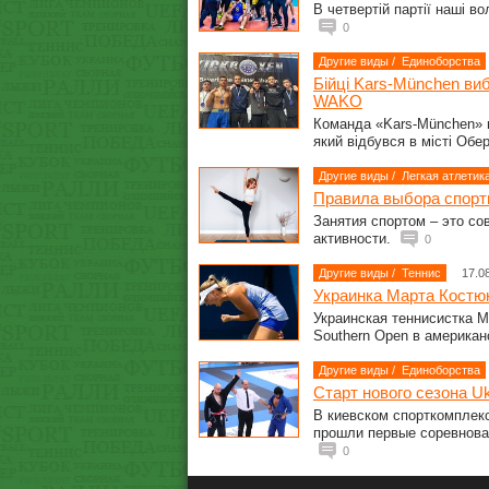
В четвертій партії наші в
0
Другие виды
/
Единоборства
Бійці Kars-München виб
WAKO
Команда «Kars-München» г
який відбувся в місті Обе
Другие виды
/
Легкая атлетик
Правила выбора спорт
Занятия спортом – это со
активности.
0
Другие виды
/
Теннис
17.0
Украинка Марта Костю
Украинская теннисистка 
Southern Open в америка
Другие виды
/
Единоборства
Старт нового сезона Uk
В киевском спорткомплекс
прошли первые соревнова
0