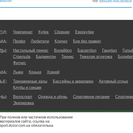
hallenge
Версия для печати
ОЛ:
Чемпионат
Кубок
Сборная
Еврокубки
МА:
Профи
Любители
Кличко
Бои без правил
ДЫ:
Настольный теннис
Волейбол
Баскетбол
Гандбол
Голь
Стрельба
Бадминтон
Теннис
Тяжелая атлетика
Бодибил
Фитнес
МА:
Лыжи
Коньки
Хоккей
ЬЕ:
Тренажерные залы
Бассейны и аквапарки
Активный отдых
Клубы и секции
НЫ:
Велоспорт
Одежда и обувь
Спортивное питание
Спортинв
Экипировка
При полном или частичном использовании
материалов сайта, ссылка на
sport.dozor.com.ua обязательна.