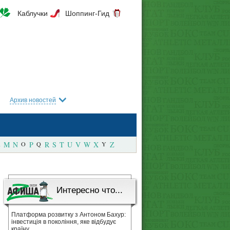
Каблучки
Шоппинг-Гид
Архив новостей
M
N
O
P
Q
R
S
T
U
V
W
X
Y
Z
Интересно что...
Платформа розвитку з Антоном Бахур:
інвестиція в покоління, яке відбудує
країну