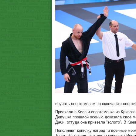
вручать спортсменам по окончанию спорти
Приехала в Киев и спортсменка из Кривого
Девушка прошлой осенью доказала свое ма
Даби, оттуда она привезла “золото”. В Кие
Пополняют копилку наград и военные моря
Team. На татами выходили курсанты Инст