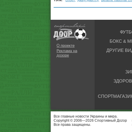
Тэги:
спорт
,
джиу-джитсу
,
ukraine national c
ФУТБ
БОКС & М
О проекте
ДРУГИЕ ВИ
Реклама на
дозоре
ЗИ
ЗДОРОВ
СПОРТМАГАЗИ
Все главные новости Украины и мира.
Copyright © 2006—2026 Спортивный Доzор
Все права защищены.