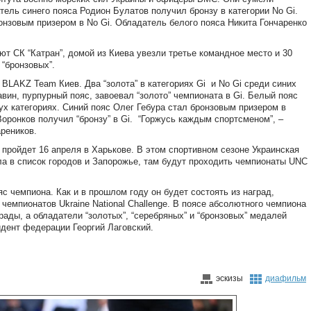
тель синего пояса Родион Булатов получил бронзу в категории No Gi.
онзовым призером в No Gi. Обладатель белого пояса Никита Гончаренко
.
т СК “Катран”, домой из Киева увезли третье командное место и 30
 “бронзовых”.
BLAKZ Team Киев. Два “золота” в категориях Gi и No Gi среди синих
вин, пурпурный пояс, завоевал “золото” чемпионата в Gi. Белый пояс
ух категориях. Синий пояс Олег Гебура стал бронзовым призером в
Воронков получил “бронзу” в Gi. “Горжусь каждым спортсменом”, –
реников.
e пройдет 16 апреля в Харькове. В этом спортивном сезоне Украинская
а в список городов и Запорожье, там будут проходить чемпионаты UNC
яс чемпиона. Как и в прошлом году он будет состоять из наград,
чемпионатов Ukraine National Challenge. В поясе абсолютного чемпиона
ады, а обладатели “золотых”, “серебряных” и “бронзовых” медалей
идент федерации Георгий Лаговский.
эскизы
диафильм