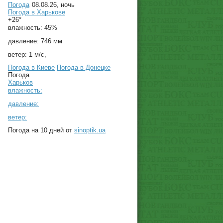
Погода
08.08.26, ночь
Погода в
Харькове
+26°
влажность:
45%
давление:
746 мм
ветер:
1 м/с,
Погода в Киеве
Погода в Донецке
Погода
Харьков
влажность:
давление:
ветер:
Погода на 10 дней от
sinoptik.ua