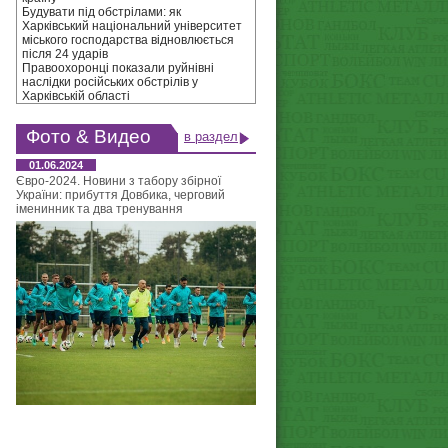
Будувати під обстрілами: як
Харківський національний університет
міського господарства відновлюється
після 24 ударів
Правоохоронці показали руйнівні
наслідки російських обстрілів у
Харківській області
Фото & Видео
в раздел
01.06.2024
Євро-2024. Новини з табору збірної
України: прибуття Довбика, черговий
іменинник та два тренування