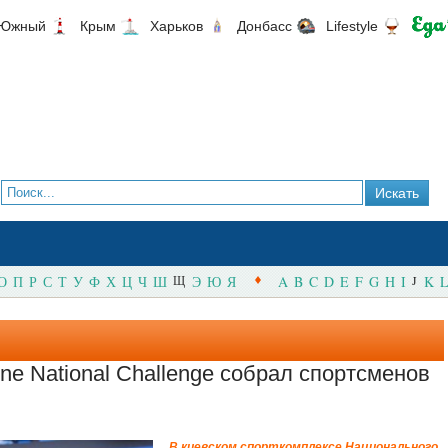
Южный
Крым
Харьков
Донбасс
Lifestyle
О
П
Р
С
Т
У
Ф
Х
Ц
Ч
Ш
Щ
Э
Ю
Я
A
B
C
D
E
F
G
H
I
J
K
L
ine National Challenge собрал спортсменов
В киевском спорткомплексе Национального