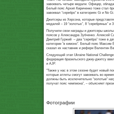
завоевать четыре медали. Офицер, облада
Белый пояс Архип Кириченко тоже стал бр
завоевал “серебро” в категориях Gi и No Gi
Джитсеры из Херсона, которые представляю
медалей – 19 “золотых”, 8 “серебряных” и 3
Получили свои награды и джитсеры школы 
поясов у Александра Зубченко. Алексей Са
Дмитрий Гуржий – два “серебра” тоже в дв
категории “в кимоно”. Белый пояс Максим 
сказал их наставник и рефери Валентин Ва
Следующий этап Ukraine National Challeng
федерация бразильского джиу-джитсу ввел
и AJP.
”Также у нас в этом сезоне будет новый по
которые атлеты смогут завоевать во время 
должны быть исключительно “золотые” нагр
получат пояс чемпиона”, – объясняет през
Фотографии