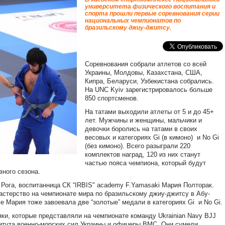
университета физического воспитания и
спорта прошли первые соревнования серии
национальных чемпионатов по
бразильскому джиу-джитсу.
Соревнования собрали атлетов со всей
Украины, Молдовы, Казахстана, США,
Кипра, Беларуси, Узбекистана собрались.
На UNC Kyiv зарегистрировалось больше
850 спортсменов.
На татами выходили атлеты от 5 и до 45+
лет. Мужчины и женщины, мальчики и
девочки боролись на татами в своих
весовых и категориях Gi (в кимоно) и No Gi
(без кимоно). Всего разыграли 220
комплектов наград, 120 из них станут
частью пояса чемпиона, который будут
вного сезона.
 Рога, воспитанница СК “IRBIS" academy F.Yamasaki Мария Полторак.
стерство на чемпионате мира по бразильскому джиу-джитсу в Абу-
ве Мария тоже завоевала две “золотые” медали в категориях Gi и No Gi.
ки, которые представляли на чемпионате команду Ukrainian Navy BJJ
итута военно-морских сил Украины и офицеры ВМС. Они сумели