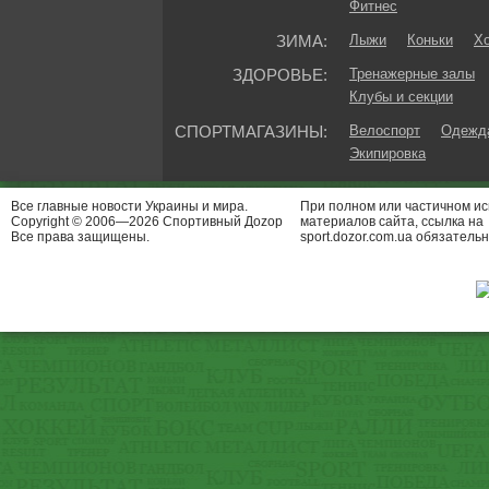
Фитнес
ЗИМА:
Лыжи
Коньки
Хо
ЗДОРОВЬЕ:
Тренажерные залы
Клубы и секции
СПОРТМАГАЗИНЫ:
Велоспорт
Одежда
Экипировка
Все главные новости Украины и мира.
При полном или частичном и
Copyright © 2006—2026 Спортивный Доzор
материалов сайта, ссылка на
Все права защищены.
sport.dozor.com.ua обязательн