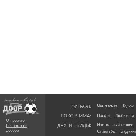
ФУТБОЛ:
Чемпионат
Кубок
БОКС & ММА:
Профи
Любители
О проекте
ДРУГИЕ ВИДЫ:
Настольный теннис
Реклама на
дозоре
Стрельба
Бадмин