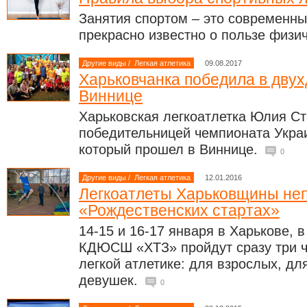
Занятия спортом – это современны
прекрасно известно о пользе физи
Другие виды
/
Легкая атлетика
09.08.2017
Харьковчанка победила в двух
Виннице
Харьковская легкоатлетка Юлия Ст
победительницей чемпионата Украи
который прошел в Виннице.
0
Другие виды
/
Легкая атлетика
12.01.2016
Легкоатлеты Харьковщины неп
«Рождественских стартах»
14-15 и 16-17 января в Харькове, 
КДЮСШ «ХТЗ» пройдут сразу три ч
легкой атлетике: для взрослых, д
девушек.
0