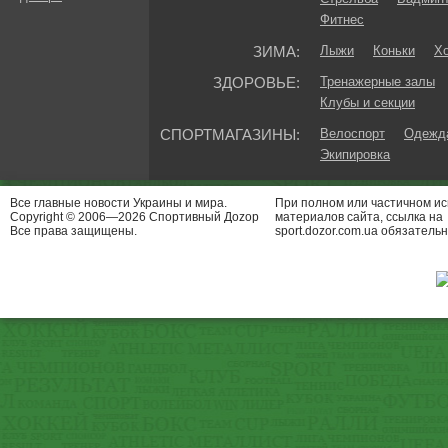
Фитнес
ЗИМА:
Лыжи
Коньки
Хо
ЗДОРОВЬЕ:
Тренажерные залы
Клубы и секции
СПОРТМАГАЗИНЫ:
Велоспорт
Одежда
Экипировка
Все главные новости Украины и мира.
При полном или частичном и
Copyright © 2006—2026 Спортивный Доzор
материалов сайта, ссылка на
Все права защищены.
sport.dozor.com.ua обязательн