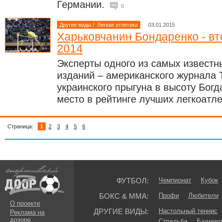
Германии.
0
Другие виды
/
Легкая атлетика
03.01.2015
Харьковчанин Бондаренко - вт
2014
Эксперты одного из самых известн
изданий – американского журнала 
украинского прыгуна в высоту Бог
место в рейтинге лучших легкоатл
Страница:
1
2
3
4
5
6
ФУТБОЛ:
Чемпионат
Кубок
БОКС & ММА:
Профи
Любители
О проекте
ДРУГИЕ ВИДЫ:
Настольный теннис
Реклама на
дозоре
Стрельба
Бадмин