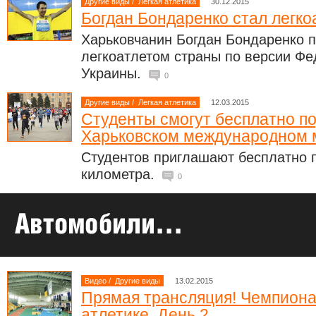
Другие виды
/
Легкая атлетика
30.12.2015
Богдан Бондаренко стал легко
Харьковчанин Богдан Бондаренко 
легкоатлетом страны по версии Фе
Украины.
0
Другие виды
/
Легкая атлетика
12.03.2015
Студенты смогут бесплатно по
Харьковском международном
Студентов приглашают бесплатно 
километра.
0
Видео
/
Другие виды
13.02.2015
Прямая трансляция! Чемпиона
атлетике. День 2