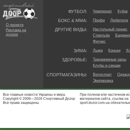
ФУТБОЛ:
Чемпионат
Кубок
БОКС & ММА:
Профи
Любители
О проекте
ДРУГИЕ ВИДЫ:
Настольный теннис
Реклама на
дозоре
Стрельба
Бадмин
Фитнес
ЗИМА:
Лыжи
Коньки
Хо
ЗДОРОВЬЕ:
Тренажерные залы
Клубы и секции
СПОРТМАГАЗИНЫ:
Велоспорт
Одежда
Экипировка
Все главные новости Украины и мира.
При полном или частичном и
Copyright © 2006—2026 Спортивный Доzор
материалов сайта, ссылка на
Все права защищены.
sport.dozor.com.ua обязательн