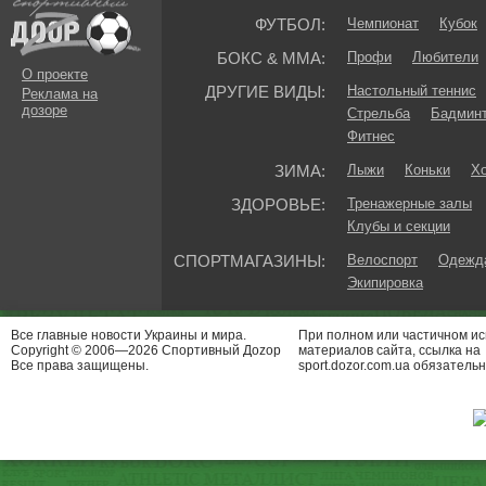
ФУТБОЛ:
Чемпионат
Кубок
БОКС & ММА:
Профи
Любители
О проекте
ДРУГИЕ ВИДЫ:
Настольный теннис
Реклама на
дозоре
Стрельба
Бадмин
Фитнес
ЗИМА:
Лыжи
Коньки
Хо
ЗДОРОВЬЕ:
Тренажерные залы
Клубы и секции
СПОРТМАГАЗИНЫ:
Велоспорт
Одежда
Экипировка
Все главные новости Украины и мира.
При полном или частичном и
Copyright © 2006—2026 Спортивный Доzор
материалов сайта, ссылка на
Все права защищены.
sport.dozor.com.ua обязательн