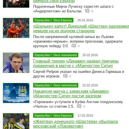
финала Лиги Европы
Подопечные Мирчи Луческу скрестят шпаги с
«Андерлехтом» из Бельгии.
0
Еврокубки
/
Лига Европы
25.02.2016
«Шальке» капут! Донецкий «Шахтер» разгроми
немцев на их родном стадионе
После напряженной нулевой ничьи во Львове
«оранжево-черные», вопреки прогнозам, одержали
крупную победу 3:0.
0
Еврокубки
/
Лига чемпионов
25.02.2016
Главный тренер «Динамо» назвал причины
поражения в матче с «Манчестер Сити»
Сергей Ребров указал на ошибки Дениса Гармаша и
других игроков.
0
Еврокубки
/
Лига чемпионов
22.02.2016
Накануне матча с киевским «Динамо»
«Манчестер Сити» постиг разгром
«Горожане» уступили в Кубке Англии лондонскому
«Челси» со счетом 1:5.
0
Еврокубки
/
Лига Европы
17.02.2016
«Жертва» донецкого «Шахтера» обыграла
московский «Локомотив»