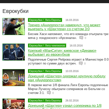
Еврокубки
Еврокубки
/
Лига Европы
16.03.2016
Тренер «Андерлехта» намекнул, что может
выиграть у «Шахтера» со счетом 3:0
Бесник Хаси напомнил, что его команда отыграла три
мяча у лондонского «Арсенала».
0
Еврокубки
/
Лига чемпионов
16.03.2016
Крепкий «МанСити»: киевское «Динамо»
выбывает из еврокубков
Подопечные Сергея Реброва играют в Манчестере 0:0
уступают по сумме двух встреч.
0
Еврокубки
/
Лига Европы
10.03.2016
Донецкий «Шахтер» одержал крупную победу
над «Андерлехтом»
В первом матче 1/8 финала Лиги Европы подопечные
Мирчи Луческу обыграли соперников из Бельгии со
счетом 3:1.
0
Еврокубки
/
Лига Европы
26.02.2016
Донецкий «Шахтер» узнал соперника по 1/8