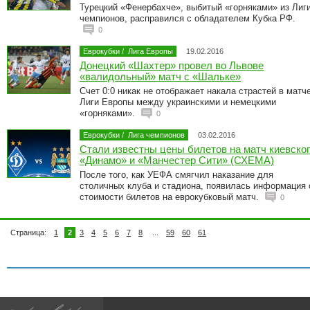
Турецкий «Фенербахче», выбитый «горняками» из Лиг
чемпионов, расправился с обладателем Кубка РФ.
0
Еврокубки
/
Лига Европы
19.02.2016
Донецкий «Шахтер» провел во Львове
«валидольный» матч с «Шальке»
Счет 0:0 никак не отображает накала страстей в матч
Лиги Европы между украинскими и немецкими
«горняками».
0
Еврокубки
/
Лига чемпионов
03.02.2016
Стали известны цены билетов на матч киевско
«Динамо» и «Манчестер Сити» (СХЕМА)
После того, как УЕФА смягчил наказание для
столичных клуба и стадиона, появилась информация 
стоимости билетов на еврокубковый матч.
0
Страница:
1
2
3
4
5
6
7
8
...
59
60
61