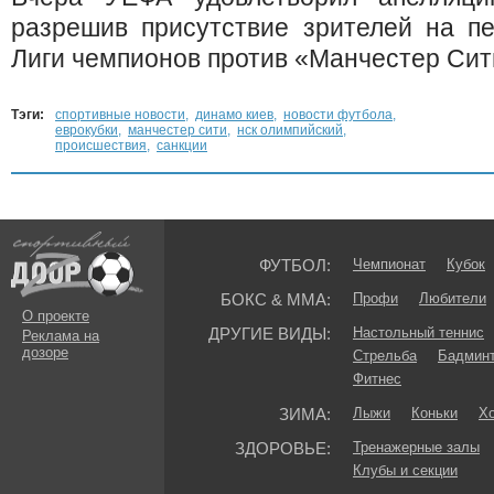
разрешив присутствие зрителей на п
Лиги чемпионов против «Манчестер Си
Тэги:
спортивные новости
,
динамо киев
,
новости футбола
,
еврокубки
,
манчестер сити
,
нск олимпийский
,
происшествия
,
санкции
ФУТБОЛ:
Чемпионат
Кубок
БОКС & ММА:
Профи
Любители
О проекте
ДРУГИЕ ВИДЫ:
Настольный теннис
Реклама на
дозоре
Стрельба
Бадмин
Фитнес
ЗИМА:
Лыжи
Коньки
Хо
ЗДОРОВЬЕ:
Тренажерные залы
Клубы и секции