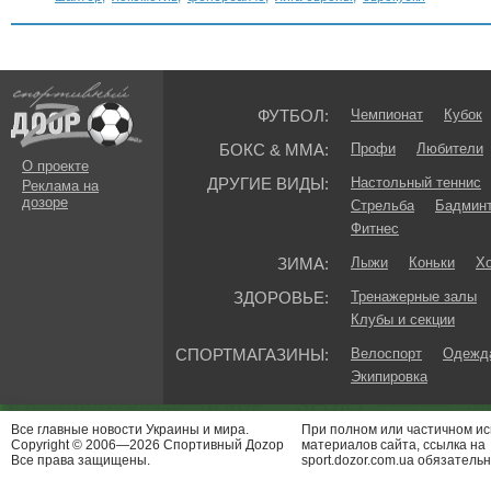
ФУТБОЛ:
Чемпионат
Кубок
БОКС & ММА:
Профи
Любители
О проекте
ДРУГИЕ ВИДЫ:
Настольный теннис
Реклама на
дозоре
Стрельба
Бадмин
Фитнес
ЗИМА:
Лыжи
Коньки
Хо
ЗДОРОВЬЕ:
Тренажерные залы
Клубы и секции
СПОРТМАГАЗИНЫ:
Велоспорт
Одежда
Экипировка
Все главные новости Украины и мира.
При полном или частичном и
Copyright © 2006—2026 Спортивный Доzор
материалов сайта, ссылка на
Все права защищены.
sport.dozor.com.ua обязательн