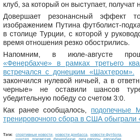
клуб, за который он выступает, получат 
Довершает резонансный эффект т
изображением Путина футболист-подх
в столице Турции, с которой у руковод
время отношения резко обострились.
Напомним, в июле-августе пр
«Фенербахче» в рамках третьего кв
встречался с донецким «Шахтером».
Т
закончился нулевой ничьей, а в ответ
черные» не оставили шансов туре
убедительную победу со счетом 3:0.
Как ранее сообщалось,
подопечные М
тренировочного сбора в США обыграли 
Тэги:
спортивные новости
,
новости донбасса
,
новости футбола
,
шахтер
,
локомотив
,
фенербахче
,
лига европы
,
еврокубки