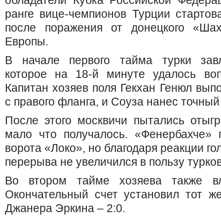
обладатели Кубка Российской Федера
ранге вице-чемпионов Турции стартов
после поражения от донецкого «Ша
Европы.
В начале первого тайма турки зав
которое на 18-й минуте удалось во
Капитан хозяев поля Гекхан Генюл вып
с правого фланга, и Соуза нанес точный 
После этого москвичи пытались отыгр
мало что получалось. «Фенербахче» 
ворота «Локо», но благодаря реакции го
перерыва не увеличился в пользу турков
Во втором тайме хозяева также вл
Окончательный счет установил тот же
Джанера Эркина – 2:0.