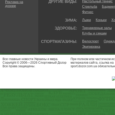
ДРУГИЕ ВИДЫ:
Настольный теннис
Реклама на
дозоре
Стрельба
Бадмин
Фитнес
ЗИМА:
Лыжи
Коньки
Хо
ЗДОРОВЬЕ:
Тренажерные залы
Клубы и секции
СПОРТМАГАЗИНЫ:
Велоспорт
Одежда
Экипировка
Все главные новости Украины и мира.
При полном или частичном и
Copyright © 2006—2026 Спортивный Доzор
материалов сайта, ссылка на
Все права защищены.
sport.dozor.com.ua обязательн