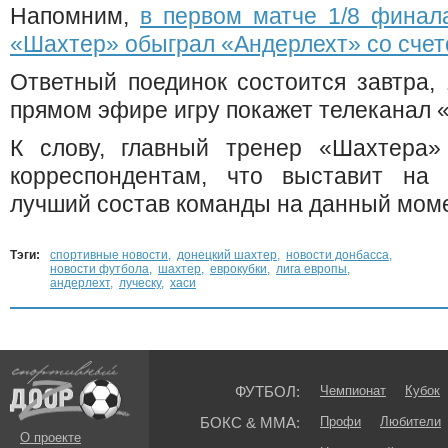
Напомним,
в первом матче 1/8 финал
«Шахтер» обыграл «Андерлехт» со счето
Ответный поединок состоится завтра,
прямом эфире игру покажет телеканал 
К слову, главный тренер «Шахтера»
корреспондентам, что выставит на
лучший состав команды на данный моме
Тэги:
спортивные новости
,
донецкий шахтер
,
новости донбасса
,
новости футбола
,
шахтер
,
еврокубки
,
лига европы
,
андерлехт
,
луческу
,
хаси
ФУТБОЛ:
Чемпионат
Кубок
БОКС & ММА:
Профи
Любители
О проекте