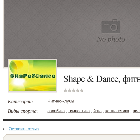
Shape & Dance, фит
Категории:
Фитнес-клубы
Виды спорта:
аэробика
,
гимнастика
,
йога
,
калланетика
,
пил
Оставить отзыв