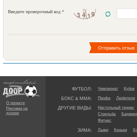
Введите проверочный код *
ФУТБОЛ:
Чемпионат
Кубок
БОКС & ММА:
Профи
Любители
О проекте
ДРУГИЕ ВИДЫ:
Настольный теннис
Реклама на
дозоре
Стрельба
Бадмин
Фитнес
ЗИМА:
Лыжи
Коньки
Хо