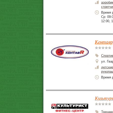
аэроби
стретчи
Время р
Ср: 09:0
12:00, 1
Кентавр
Спорти
ул. Гва
детски
рукопа
Время р
Культури
Тренаж