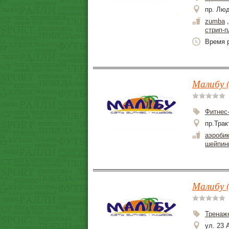
пр. Лю
zumba
стрип-п
Время р
Малибу (
Фитнес
пр.Трак
аэроби
шейпин
Малибу (
Тренаж
ул. 23 