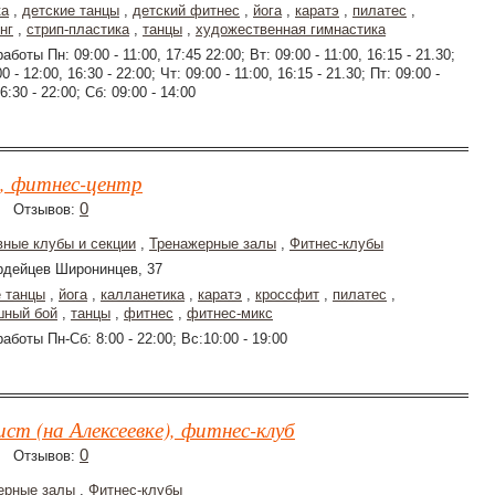
ка
,
детские танцы
,
детский фитнес
,
йога
,
каратэ
,
пилатес
,
нг
,
стрип-пластика
,
танцы
,
художественная гимнастика
аботы Пн: 09:00 - 11:00, 17:45 22:00; Вт: 09:00 - 11:00, 16:15 - 21.30;
0 - 12:00, 16:30 - 22:00; Чт: 09:00 - 11:00, 16:15 - 21.30; Пт: 09:00 -
6:30 - 22:00; Сб: 09:00 - 14:00
, фитнес-центр
0
Отзывов:
вные клубы и секции
,
Тренажерные залы
,
Фитнес-клубы
рдейцев Широнинцев, 37
е танцы
,
йога
,
калланетика
,
каратэ
,
кроссфит
,
пилатес
,
шный бой
,
танцы
,
фитнес
,
фитнес-микс
аботы Пн-Сб: 8:00 - 22:00; Вс:10:00 - 19:00
ст (на Алексеевке), фитнес-клуб
0
Отзывов:
ерные залы
,
Фитнес-клубы