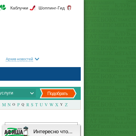
Каблучки
Шоппинг-Гид
Архив новостей
услуги
Подобрать
M
N
O
P
Q
R
S
T
U
V
W
X
Y
Z
Интересно что...