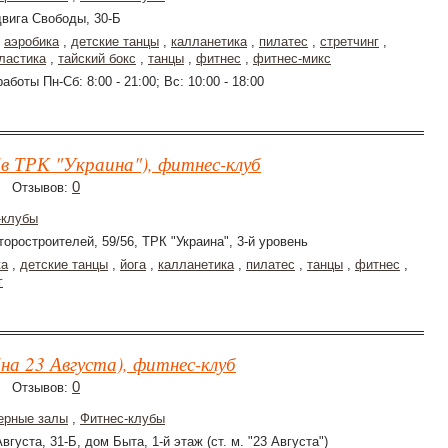
двига Свободы, 30-Б
,
аэробика
,
детские танцы
,
калланетика
,
пилатес
,
стретчинг
,
ластика
,
тайский бокс
,
танцы
,
фитнес
,
фитнес-микс
аботы Пн-Сб: 8:00 - 21:00; Вс: 10:00 - 18:00
в ТРК "Украина"), фитнес-клуб
0
Отзывов:
-клубы
торостроителей, 59/56, ТРК "Украина", 3-й уровень
ка
,
детские танцы
,
йога
,
калланетика
,
пилатес
,
танцы
,
фитнес
,
г
на 23 Августа), фитнес-клуб
0
Отзывов:
ерные залы
,
Фитнес-клубы
Августа, 31-Б, дом Быта, 1-й этаж (ст. м. "23 Августа")