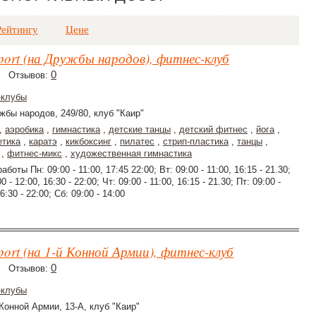
Рейтингу
Цене
port (на Дружбы народов), фитнес-клуб
0
Отзывов:
-клубы
жбы народов, 249/80, клуб "Каир"
,
аэробика
,
гимнастика
,
детские танцы
,
детский фитнес
,
йога
,
етика
,
каратэ
,
кикбоксинг
,
пилатес
,
стрип-пластика
,
танцы
,
,
фитнес-микс
,
художественная гимнастика
аботы Пн: 09:00 - 11:00, 17:45 22:00; Вт: 09:00 - 11:00, 16:15 - 21.30;
0 - 12:00, 16:30 - 22:00; Чт: 09:00 - 11:00, 16:15 - 21.30; Пт: 09:00 -
6:30 - 22:00; Сб: 09:00 - 14:00
port (на 1-й Конной Армии), фитнес-клуб
0
Отзывов:
-клубы
 Конной Армии, 13-А, клуб "Каир"