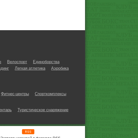
ф
Велоспорт
Единоборства
динг
Легкая атлетика
Аэробика
Фитнес-центры
Спорткомплексы
ентарь
Туристическое снаряжение