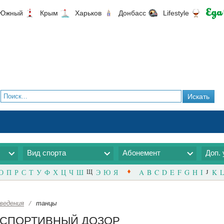
Южный
Крым
Харьков
Донбасс
Lifestyle
Вид спорта
Абонемент
Доп. 
О
П
Р
С
Т
У
Ф
Х
Ц
Ч
Ш
Щ
Э
Ю
Я
A
B
C
D
E
F
G
H
I
J
K
L
ведения
/
танцы
е | СПОРТИВНЫЙ ДОЗОР