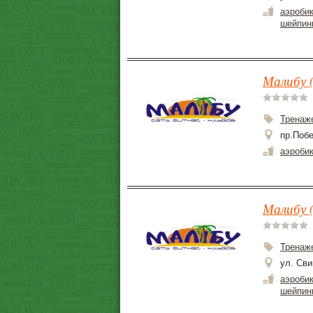
аэроби
шейпин
Малибу (
Тренаж
пр.Побе
аэроби
Малибу (
Тренаж
ул. Сви
аэроби
шейпин