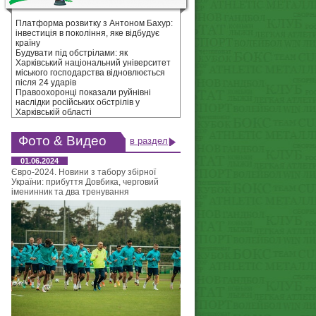
Платформа розвитку з Антоном Бахур:
інвестиція в покоління, яке відбудує
країну
Будувати під обстрілами: як
Харківський національний університет
міського господарства відновлюється
після 24 ударів
Правоохоронці показали руйнівні
наслідки російських обстрілів у
Харківській області
Фото & Видео
в раздел
01.06.2024
Євро-2024. Новини з табору збірної
України: прибуття Довбика, черговий
іменинник та два тренування