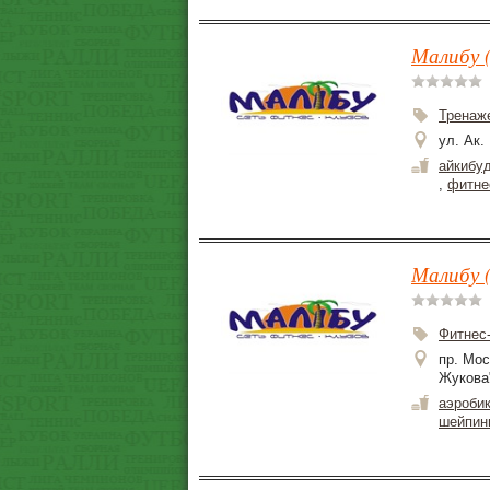
Малибу (
Тренаж
ул. Ак.
айкибу
,
фитне
Малибу 
Фитнес
пр. Мос
Жукова
аэроби
шейпин