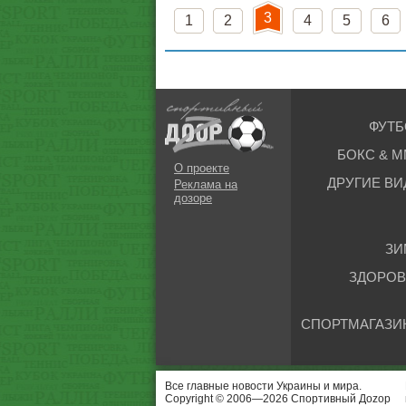
3
1
2
4
5
6
ФУТБ
БОКС & М
О проекте
ДРУГИЕ ВИ
Реклама на
дозоре
ЗИ
ЗДОРОВ
СПОРТМАГАЗИ
Все главные новости Украины и мира.
Copyright © 2006—2026 Спортивный Доzор