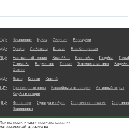
ОЛ:
Чемпионат
Кубок
Сборная
Еврокубки
МА:
Профи
Любители
Кличко
Бои без правил
ДЫ:
Настольный теннис
Волейбол
Баскетбол
Гандбол
Голь
Стрельба
Бадминтон
Теннис
Тяжелая атлетика
Бодибил
Фитнес
МА:
Лыжи
Коньки
Хоккей
ЬЕ:
Тренажерные залы
Бассейны и аквапарки
Активный отдых
Клубы и секции
НЫ:
Велоспорт
Одежда и обувь
Спортивное питание
Спортинв
Экипировка
При полном или частичном использовании
материалов сайта, ссылка на