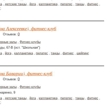
ка
,
детские танцы
,
йога
,
калланетика
,
пилатес
,
танцы
,
фитнес
,
г
на Алексеевке), фитнес-клуб
0
Отзывов:
ерные залы
,
Фитнес-клубы
ды, 67-В (ост. "Школьная")
ка
,
йога
,
калланетика
,
пилатес
,
танцы
,
фитнес
,
шейпинг
на Баварии), фитнес-клуб
0
Отзывов:
ерные залы
,
Фитнес-клубы
наренко, 9
ка
,
детские танцы
,
йога
,
калланетика
,
пилатес
,
танцы
,
фитнес
,
г