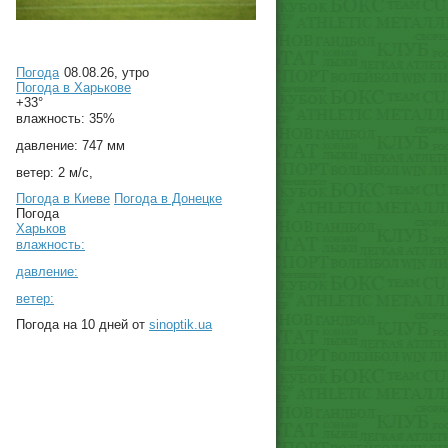
Погода
08.08.26, утро
Погода в
Харькове
+33°
влажность:
35%
давление:
747 мм
ветер:
2 м/с,
Погода в Киеве
Погода в Донецке
Погода
Харьков
влажность:
давление:
ветер:
Погода на 10 дней от
sinoptik.ua