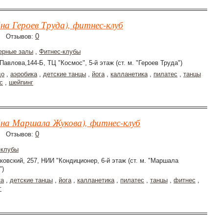
на Героев Труда), фитнес-клуб
0
Отзывов:
ерные залы
,
Фитнес-клубы
 Павлова,144-Б, ТЦ "Космос", 5-й этаж (ст. м. "Героев Труда")
до
,
аэробика
,
детские танцы
,
йога
,
калланетика
,
пилатес
,
танцы
с
,
шейпинг
(на Маршала Жукова), фитнес-клуб
0
Отзывов:
-клубы
ковский, 257, НИИ "Кондиционер, 6-й этаж (ст. м. "Маршала
")
ка
,
детские танцы
,
йога
,
калланетика
,
пилатес
,
танцы
,
фитнес
,
г