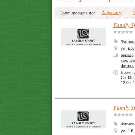
Алфавиту
Сортировать по:
Family S
Фитнес
ул. Дру
айкидо
каллан
фитнес
Время р
Ср: 09:0
12:00, 1
Family S
Фитнес
ул. 1-й