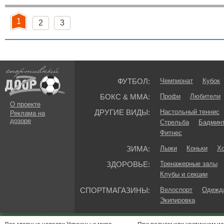
1
2
3
ФУТБОЛ:
Чемпионат
Кубок
БОКС & ММА:
Профи
Любители
О проекте
ДРУГИЕ ВИДЫ:
Настольный теннис
Реклама на
дозоре
Стрельба
Бадмин
Фитнес
ЗИМА:
Лыжи
Коньки
Хо
ЗДОРОВЬЕ:
Тренажерные залы
Клубы и секции
СПОРТМАГАЗИНЫ:
Велоспорт
Одежда
Экипировка