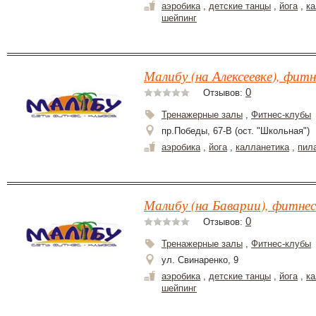
аэробика
,
детские танцы
,
йога
,
ка
шейпинг
Малибу (на Алексеевке), фитн
0
Отзывов:
Тренажерные залы
,
Фитнес-клубы
пр.Победы, 67-В (ост. "Школьная")
аэробика
,
йога
,
калланетика
,
пил
Малибу (на Баварии), фитнес
0
Отзывов:
Тренажерные залы
,
Фитнес-клубы
ул. Свинаренко, 9
аэробика
,
детские танцы
,
йога
,
ка
шейпинг