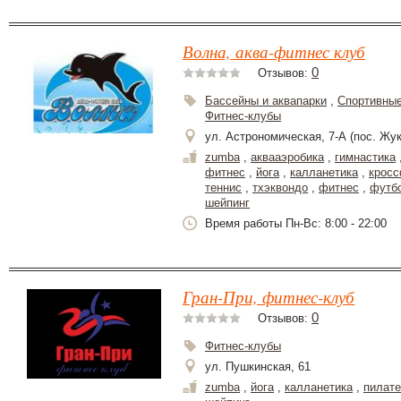
Волна, аква-фитнес клуб
0
Отзывов:
Бассейны и аквапарки
,
Спортивные
Фитнес-клубы
ул. Астрономическая, 7-А (пос. Жук
zumba
,
аквааэробика
,
гимнастика
фитнес
,
йога
,
калланетика
,
крос
теннис
,
тхэквондо
,
фитнес
,
футб
шейпинг
Время работы Пн-Вс: 8:00 - 22:00
Гран-При, фитнес-клуб
0
Отзывов:
Фитнес-клубы
ул. Пушкинская, 61
zumba
,
йога
,
калланетика
,
пилате