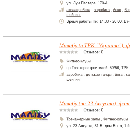
ул. Луи Пастера, 179-А
аквааэробика
,
аэробика
,
бокс
,
бо
шейпинг
Время работы Пн: 14:00 - 20:00; Вт-
Малибу (в ТРК "Украина"), ф
0
Отзывов:
Фитнес-клубы
пр.Тракторостроителей, 59/56, ТРК 
аэробика
,
детские танцы
,
йога
,
ка
шейпинг
Малибу (на 23 Августа), фит
0
Отзывов:
Тренажерные залы
,
Фитнес-клубы
ул. 23 Августа, 31-Б, дом Быта, 1-й 