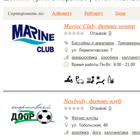
Алфавиту
Рейтингу
Цене
Сортировать по:
Marine Club, фитнес-центр
0
Отзывов:
Бассейны и аквапарки
,
Тренажерн
ул. Лермонтовская, 7
аквааэробика
,
аэробика
,
калланет
Время работы Пн-Вс: 9:00 - 21:00
Newbody, фитнес-клуб
0
Отзывов:
Фитнес-клубы
ул. Тобольская, 49
аэробика
,
йога
,
калланетика
,
пил