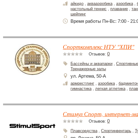
айкидо
,
аквааэробика
,
аэробика
,
настольный теннис
,
плавание
,
та
шейпинг
Время работы Пн-Вс: 7:00 - 21:
Спорткомплекс НТУ "ХПИ"
0
Отзывов:
Бассейны и аквапарки
,
Спортивные
Тренажерные залы
ул. Артема, 50-А
армрестлинг
,
аэробика
,
бадминто
гимнастика
,
легкая атлетика
,
плав
Стимул Спорт, интернет-ма
0
Отзывов:
Плавсредства
,
Спортинвентарь
,
Т