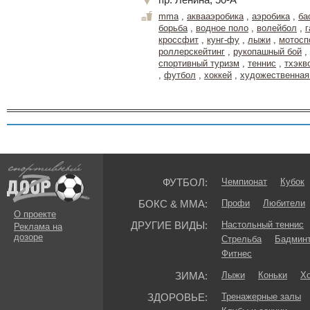
пр. Ленина, 50-А
mma
,
аквааэробика
,
аэробика
,
ба
борьба
,
водное поло
,
волейбол
,
г
кроссфит
,
кунг-фу
,
лыжи
,
мотосп
роллерскейтинг
,
рукопашный бой
,
спортивный туризм
,
теннис
,
тхэкв
,
футбол
,
хоккей
,
художественная
ФУТБОЛ:
Чемпионат
Кубок
БОКС & ММА:
Профи
Любители
О проекте
ДРУГИЕ ВИДЫ:
Настольный теннис
Реклама на
дозоре
Стрельба
Бадмин
Фитнес
ЗИМА:
Лыжи
Коньки
Хо
ЗДОРОВЬЕ:
Тренажерные залы