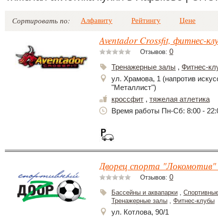
Алфавиту
Рейтингу
Цене
Сортировать по:
Aventador Crossfit, фитнес-кл
0
Отзывов:
Тренажерные залы
,
Фитнес-кл
ул. Храмова, 1 (напротив иску
"Металлист")
кроссфит
,
тяжелая атлетика
Время работы Пн-Сб: 8:00 - 22:0
Дворец спорта "Локомотив" 
0
Отзывов:
Бассейны и аквапарки
,
Спортивные
Тренажерные залы
,
Фитнес-клубы
ул. Котлова, 90/1