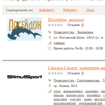
Алфавиту
Рейтингу
Цене
Сортировать по:
Посейдон, магазин
0
Отзывов:
Плавсредства
,
Экипировка
ул. Полтавский Шлях, 140-А (ст. м.
дайвинг
Время работы Пн-Вс: 10:00 - 19:00
Стимул Спорт, интернет-ма
0
Отзывов:
Плавсредства
,
Спортинвентарь
,
Т
пр. Ленина, 50-А
mma
,
аквааэробика
,
аэробика
,
ба
борьба
,
водное поло
,
волейбол
,
г
кроссфит
,
кунг-фу
,
лыжи
,
мотосп
роллерскейтинг
,
рукопашный бой
,