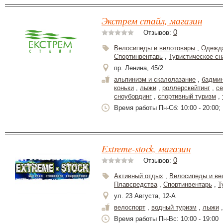
Экстрем cтайл, магазин
0
Отзывов:
Велосипеды и велотовары
,
Одежда
Спортинвентарь
,
Туристическое с
пр. Ленина, 45/2
альпинизм и скалолазание
,
бадми
коньки
,
лыжи
,
роллерскейтинг
,
с
сноубординг
,
спортивный туризм
,
Время работы Пн-Сб: 10:00 - 20:00; 
Extreme-stock, магазин
0
Отзывов:
Активный отдых
,
Велосипеды и ве
Плавсредства
,
Спортинвентарь
,
Т
ул. 23 Августа, 12-А
велоспорт
,
водный туризм
,
лыжи
Время работы Пн-Вс: 10:00 - 19:00