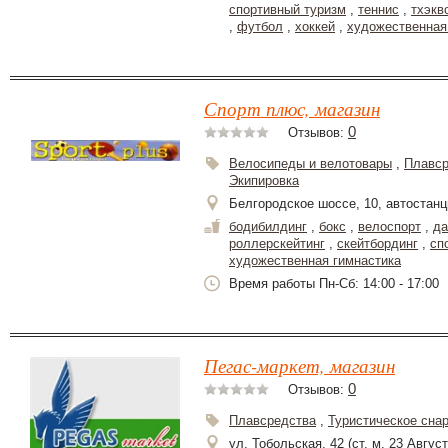
спортивный туризм
,
теннис
,
тхэкв
,
футбол
,
хоккей
,
художественная
Спорт плюс, магазин
0
Отзывов:
Велосипеды и велотовары
,
Плавср
Экипировка
Белгородское шоссе, 10, автостан
бодибилдинг
,
бокс
,
велоспорт
,
да
роллерскейтинг
,
скейтбординг
,
сп
художественная гимнастика
Время работы Пн-Сб: 14:00 - 17:00
Пегас-маркет, магазин
0
Отзывов:
Плавсредства
,
Туристическое сна
ул. Тобольская, 42 (ст. м. 23 Август