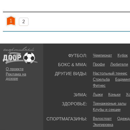
1
2
ФУТБОЛ:
Чемпионат
Кубок
БОКС & ММА:
Профи
Любители
О проекте
ДРУГИЕ ВИДЫ:
Настольный теннис
Реклама на
дозоре
Стрельба
Бадмин
Фитнес
ЗИМА:
Лыжи
Коньки
Хо
ЗДОРОВЬЕ:
Тренажерные залы
Клубы и секции
СПОРТМАГАЗИНЫ:
Велоспорт
Одежда
Экипировка