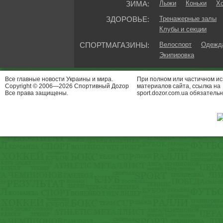
ЗИМА:
Лыжи
Коньки
Хо
ЗДОРОВЬЕ:
Тренажерные залы
Клубы и секции
СПОРТМАГАЗИНЫ:
Велоспорт
Одежда
Экипировка
Все главные новости Украины и мира.
При полном или частичном и
Copyright © 2006—2026 Спортивный Доzор
материалов сайта, ссылка на
Все права защищены.
sport.dozor.com.ua обязательн