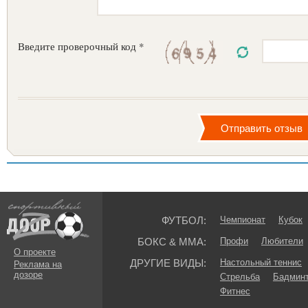
Введите проверочный код *
ФУТБОЛ:
Чемпионат
Кубок
БОКС & ММА:
Профи
Любители
О проекте
ДРУГИЕ ВИДЫ:
Настольный теннис
Реклама на
дозоре
Стрельба
Бадмин
Фитнес