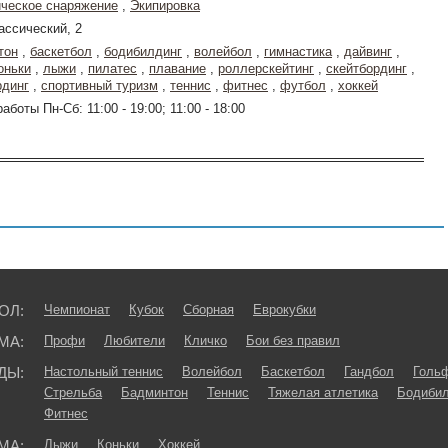
ическое снаряжение
,
Экипировка
ассический, 2
тон
,
баскетбол
,
бодибилдинг
,
волейбол
,
гимнастика
,
дайвинг
,
оньки
,
лыжи
,
пилатес
,
плавание
,
роллерскейтинг
,
скейтбординг
,
рдинг
,
спортивный туризм
,
теннис
,
фитнес
,
футбол
,
хоккей
аботы Пн-Сб: 11:00 - 19:00; 11:00 - 18:00
ОЛ:
Чемпионат
Кубок
Сборная
Еврокубки
МА:
Профи
Любители
Кличко
Бои без правил
ДЫ:
Настольный теннис
Волейбол
Баскетбол
Гандбол
Голь
Стрельба
Бадминтон
Теннис
Тяжелая атлетика
Бодибил
Фитнес
МА:
Лыжи
Коньки
Хоккей