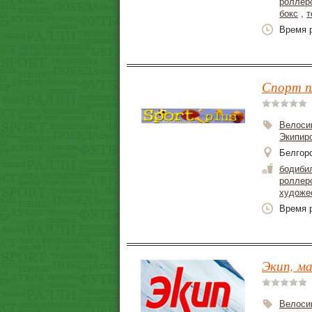
роллер
бокс
,
т
Время р
Спорт п
Велоси
Экипир
Белгоро
бодиби
роллер
художе
Время р
Экип, ма
Велоси