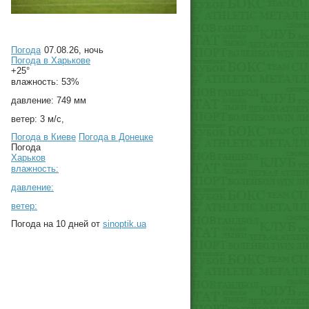
Погода
07.08.26, ночь
Погода в
Харькове
+25°
влажность:
53%
давление:
749 мм
ветер:
3 м/с,
Погода в Киеве
Погода в Донецке
Погода
Харьков
влажность:
давление:
ветер:
Погода на 10 дней от
sinoptik.ua