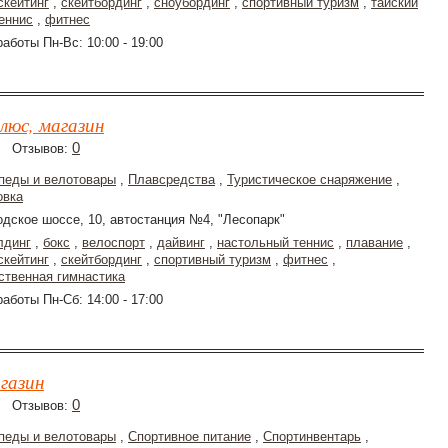
скейтинг
,
скейтбординг
,
сноубординг
,
спортивный туризм
,
тайский
еннис
,
фитнес
аботы Пн-Вс: 10:00 - 19:00
люс, магазин
0
Отзывов:
педы и велотовары
,
Плавсредства
,
Туристическое снаряжение
,
овка
дское шоссе, 10, автостанция №4, "Лесопарк"
лдинг
,
бокс
,
велоспорт
,
дайвинг
,
настольный теннис
,
плавание
,
скейтинг
,
скейтбординг
,
спортивный туризм
,
фитнес
,
ственная гимнастика
аботы Пн-Сб: 14:00 - 17:00
газин
0
Отзывов:
педы и велотовары
,
Спортивное питание
,
Спортинвентарь
,