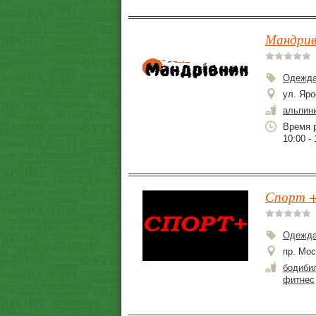
Мандрив
Одежда
ул. Яро
альпин
Время р
10:00 - 
Спорт +
Одежда
пр. Мос
бодиби
фитнес