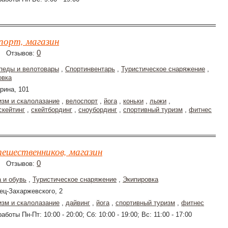
порт, магазин
0
Отзывов:
педы и велотовары
,
Спортинвентарь
,
Туристическое снаряжение
,
овка
арина, 101
изм и скалолазание
,
велоспорт
,
йога
,
коньки
,
лыжи
,
скейтинг
,
скейтбординг
,
сноубординг
,
спортивный туризм
,
фитнес
тешественников, магазин
0
Отзывов:
 и обувь
,
Туристическое снаряжение
,
Экипировка
ец-Захаржевского, 2
изм и скалолазание
,
дайвинг
,
йога
,
спортивный туризм
,
фитнес
аботы Пн-Пт: 10:00 - 20:00; Сб: 10:00 - 19:00; Вс: 11:00 - 17:00