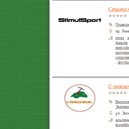
Стимул 
Плавср
пр. Лен
mma
,
борьба
кроссф
роллер
спорти
,
футбо
С рюкзач
Велоси
Экипир
ул. Энг
альпин
волейб