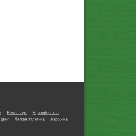
ф
Велоспорт
Единоборства
динг
Легкая атлетика
Аэробика