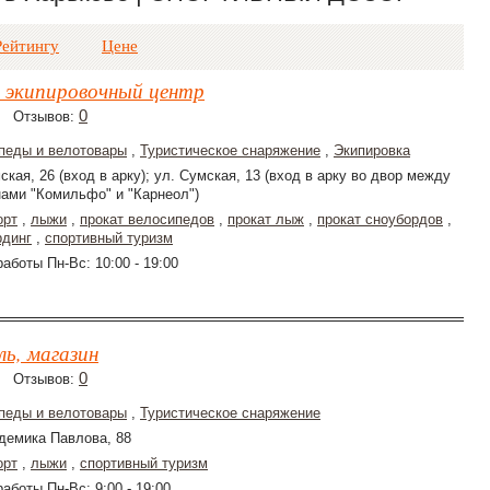
Рейтингу
Цене
, экипировочный центр
0
Отзывов:
педы и велотовары
,
Туристическое снаряжение
,
Экипировка
ская, 26 (вход в арку); ул. Сумская, 13 (вход в арку во двор между
нами "Комильфо" и "Карнеол")
орт
,
лыжи
,
прокат велосипедов
,
прокат лыж
,
прокат сноубордов
,
рдинг
,
спортивный туризм
аботы Пн-Вс: 10:00 - 19:00
ь, магазин
0
Отзывов:
педы и велотовары
,
Туристическое снаряжение
демика Павлова, 88
орт
,
лыжи
,
спортивный туризм
аботы Пн-Вс: 9:00 - 19:00