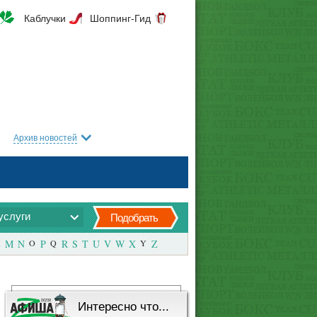
Каблучки
Шоппинг-Гид
Архив новостей
услуги
Подобрать
M
N
O
P
Q
R
S
T
U
V
W
X
Y
Z
Интересно что...