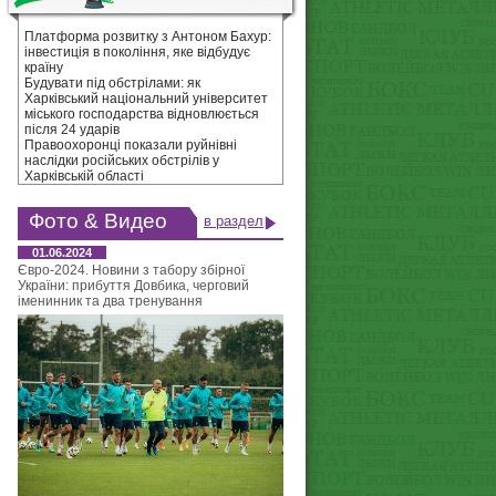
Платформа розвитку з Антоном Бахур:
інвестиція в покоління, яке відбудує
країну
Будувати під обстрілами: як
Харківський національний університет
міського господарства відновлюється
після 24 ударів
Правоохоронці показали руйнівні
наслідки російських обстрілів у
Харківській області
Фото & Видео
в раздел
01.06.2024
Євро-2024. Новини з табору збірної
України: прибуття Довбика, черговий
іменинник та два тренування