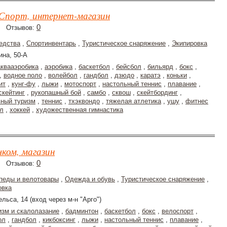
Спорт, интернет-магазин
0
Отзывов:
едства
,
Спортинвентарь
,
Туристическое снаряжение
,
Экипировка
ина, 50-А
аквааэробика
,
аэробика
,
баскетбол
,
бейсбол
,
бильярд
,
бокс
,
,
водное поло
,
волейбол
,
гандбол
,
дзюдо
,
каратэ
,
коньки
,
ит
,
кунг-фу
,
лыжи
,
мотоспорт
,
настольный теннис
,
плавание
,
скейтинг
,
рукопашный бой
,
самбо
,
сквош
,
скейтбординг
,
вный туризм
,
теннис
,
тхэквондо
,
тяжелая атлетика
,
ушу
,
фитнес
л
,
хоккей
,
художественная гимнастика
ком, магазин
0
Отзывов:
педы и велотовары
,
Одежда и обувь
,
Туристическое снаряжение
,
овка
ельса, 14 (вход через м-н "Арго")
изм и скалолазание
,
бадминтон
,
баскетбол
,
бокс
,
велоспорт
,
ол
,
гандбол
,
кикбоксинг
,
лыжи
,
настольный теннис
,
плавание
,