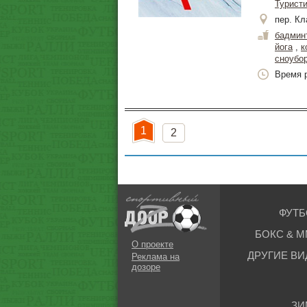
Турист
пер. Кл
бадмин
йога
,
к
сноубо
Время р
1
2
ФУТБ
БОКС & М
О проекте
ДРУГИЕ ВИ
Реклама на
дозоре
ЗИ