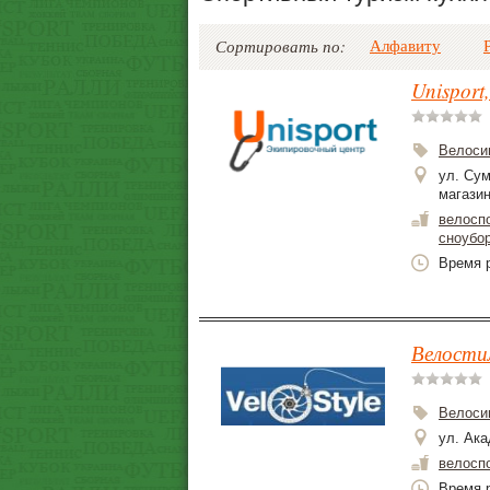
Алфавиту
Сортировать по:
Unisport
Велоси
ул. Сум
магази
велосп
сноубо
Время р
Велостил
Велоси
ул. Ака
велосп
Время р