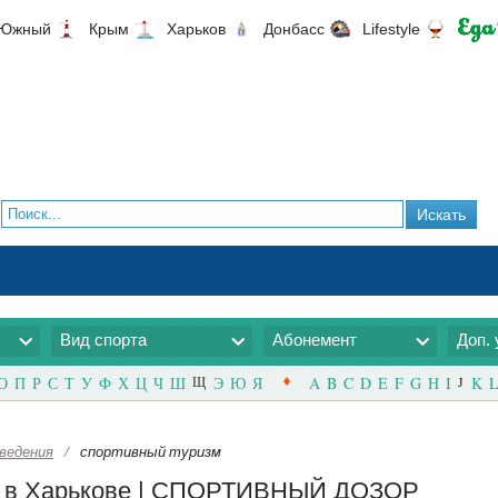
Южный
Крым
Харьков
Донбасс
Lifestyle
Вид спорта
Абонемент
Доп. 
О
П
Р
С
Т
У
Ф
Х
Ц
Ч
Ш
Щ
Э
Ю
Я
A
B
C
D
E
F
G
H
I
J
K
L
ведения
/
спортивный туризм
ня в Харькове | СПОРТИВНЫЙ ДОЗОР