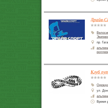
Драйв-С
Велоси
Экипир
пр. Гаг
альпин
роллер
Клуб пу
Одежда
ул. Дон
альпин
Время р