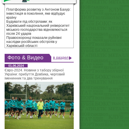
Платформа розвитку з Антоном Бахур:
інвестиція в покоління, яке відбудує
країну
Будувати під обстрілами: як
Харківський національний університет
міського господарства відновлюється
після 24 ударів
Правоохоронці показали руйнівні
наслідки російських обстрілів у
Харківській області
Фото & Видео
в раздел
01.06.2024
Євро-2024. Новини з табору збірної
України: прибуття Довбика, черговий
іменинник та два тренування