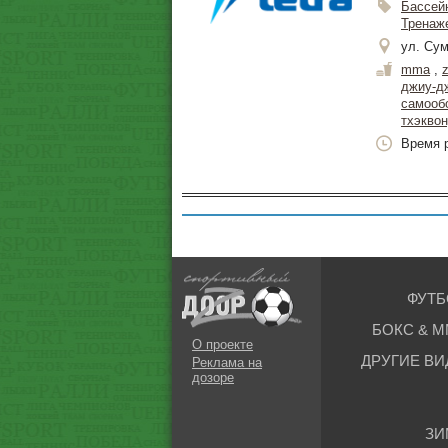
Бассей
Тренаж
ул. Cум
mma
,
джиу-д
самооб
тхэкво
Время р
ФУТБ
БОКС & М
О проекте
ДРУГИЕ ВИ
Реклама на
дозоре
ЗИ