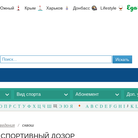
Южный
Крым
Харьков
Донбасс
Lifestyle
Вид спорта
Абонемент
Доп. 
О
П
Р
С
Т
У
Ф
Х
Ц
Ч
Ш
Щ
Э
Ю
Я
A
B
C
D
E
F
G
H
I
J
K
L
ведения
/
сквош
е | СПОРТИВНЫЙ ДОЗОР