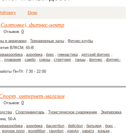
Рейтингу
Цене
а Салтовке), фитнес-центр
0
Отзывов:
ны и аквапарки
,
Тренажерные залы
,
Фитнес-клубы
летия ВЛКСМ, 65-В
аквааэробика
,
аэробика
,
бокс
,
гимнастика
,
детский фитнес
,
с
,
плавание
,
самбо
,
сквош
,
стретчинг
,
танцы
,
фитнес
,
фитнес-
аботы Пн-Пт: 7:30 - 22:00
Спорт, интернет-магазин
0
Отзывов:
едства
,
Спортинвентарь
,
Туристическое снаряжение
,
Экипировка
ина, 50-А
аквааэробика
,
аэробика
,
баскетбол
,
бейсбол
,
бильярд
,
бокс
,
,
водное поло
,
волейбол
,
гандбол
,
дзюдо
,
каратэ
,
коньки
,