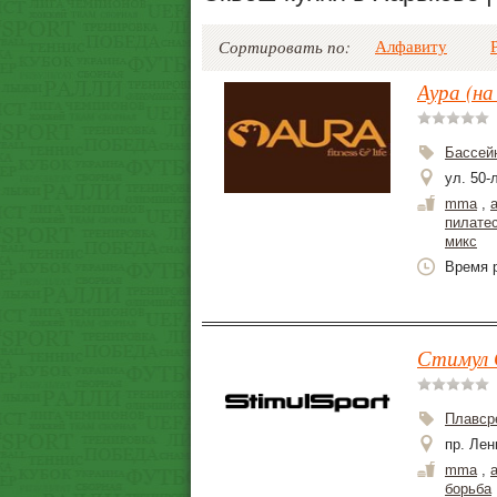
Алфавиту
Сортировать по:
Аура (н
Бассей
ул. 50-
mma
,
пилате
микс
Время р
Стимул 
Плавср
пр. Лен
mma
,
борьба