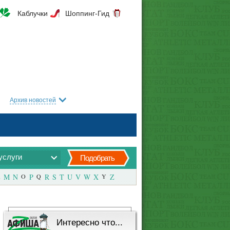
Каблучки
Шоппинг-Гид
Архив новостей
услуги
Подобрать
M
N
O
P
Q
R
S
T
U
V
W
X
Y
Z
Интересно что...