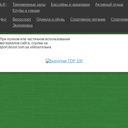
ЬЕ:
Тренажерные залы
Бассейны и аквапарки
Активный отдых
Клубы и секции
НЫ:
Велоспорт
Одежда и обувь
Спортивное питание
Спортинв
Экипировка
При полном или частичном использовании
материалов сайта, ссылка на
sport.dozor.com.ua обязательна.