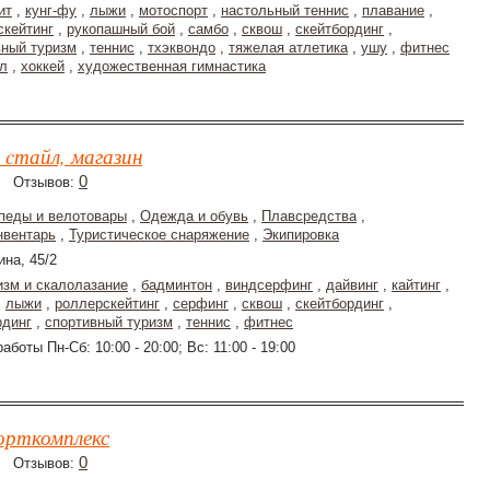
ит
,
кунг-фу
,
лыжи
,
мотоспорт
,
настольный теннис
,
плавание
,
скейтинг
,
рукопашный бой
,
самбо
,
сквош
,
скейтбординг
,
вный туризм
,
теннис
,
тхэквондо
,
тяжелая атлетика
,
ушу
,
фитнес
л
,
хоккей
,
художественная гимнастика
 cтайл, магазин
0
Отзывов:
педы и велотовары
,
Одежда и обувь
,
Плавсредства
,
нвентарь
,
Туристическое снаряжение
,
Экипировка
ина, 45/2
изм и скалолазание
,
бадминтон
,
виндсерфинг
,
дайвинг
,
кайтинг
,
,
лыжи
,
роллерскейтинг
,
серфинг
,
сквош
,
скейтбординг
,
рдинг
,
спортивный туризм
,
теннис
,
фитнес
аботы Пн-Сб: 10:00 - 20:00; Вс: 11:00 - 19:00
порткомплекс
0
Отзывов: