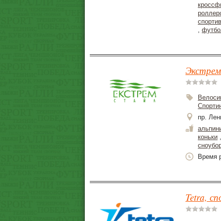
кроссф
роллер
спорти
,
футбо
Экстрем
Велоси
Спорти
пр. Лен
альпин
коньки
сноубо
Время р
Tetra, с