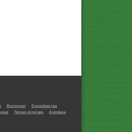
ф
Велоспорт
Единоборства
динг
Легкая атлетика
Аэробика