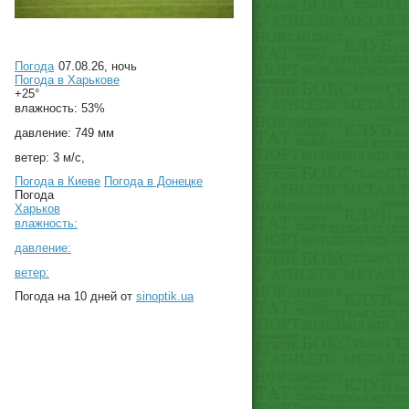
Погода
07.08.26, ночь
Погода в
Харькове
+25°
влажность:
53%
давление:
749 мм
ветер:
3 м/с,
Погода в Киеве
Погода в Донецке
Погода
Харьков
влажность:
давление:
ветер:
Погода на 10 дней от
sinoptik.ua