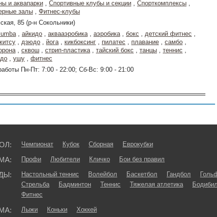
ны и аквапарки
,
Спортивные клубы и секции
,
Спорткомплексы
,
ерные залы
,
Фитнес-клубы
ская, 85 (р-н Сокольники)
zumba
,
айкидо
,
аквааэробика
,
аэробика
,
бокс
,
детский фитнес
,
житсу
,
дзюдо
,
йога
,
кикбоксинг
,
пилатес
,
плавание
,
самбо
,
орона
,
сквош
,
стрип-пластика
,
тайский бокс
,
танцы
,
теннис
,
ндо
,
ушу
,
фитнес
аботы Пн-Пт: 7:00 - 22:00; Сб-Вс: 9:00 - 21:00
ОЛ:
Чемпионат
Кубок
Сборная
Еврокубки
МА:
Профи
Любители
Кличко
Бои без правил
ДЫ:
Настольный теннис
Волейбол
Баскетбол
Гандбол
Голь
Стрельба
Бадминтон
Теннис
Тяжелая атлетика
Бодибил
Фитнес
МА:
Лыжи
Коньки
Хоккей