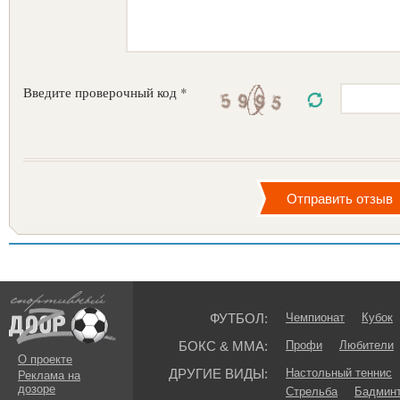
Введите проверочный код *
ФУТБОЛ:
Чемпионат
Кубок
БОКС & ММА:
Профи
Любители
О проекте
ДРУГИЕ ВИДЫ:
Настольный теннис
Реклама на
дозоре
Стрельба
Бадмин