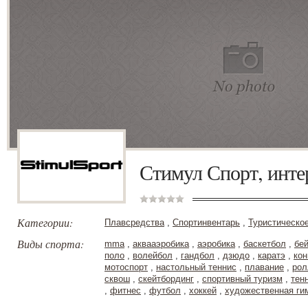
Стимул Спорт, инте
Категории:
Плавсредства
,
Спортинвентарь
,
Туристическо
Виды спорта:
mma
,
аквааэробика
,
аэробика
,
баскетбол
,
бе
поло
,
волейбол
,
гандбол
,
дзюдо
,
каратэ
,
кон
мотоспорт
,
настольный теннис
,
плавание
,
рол
сквош
,
скейтбординг
,
спортивный туризм
,
тен
,
фитнес
,
футбол
,
хоккей
,
художественная ги