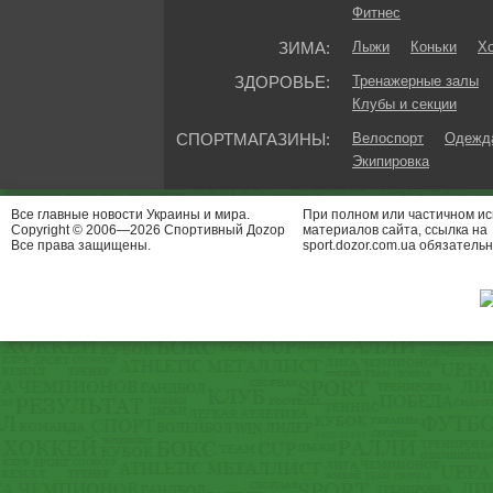
Фитнес
ЗИМА:
Лыжи
Коньки
Хо
ЗДОРОВЬЕ:
Тренажерные залы
Клубы и секции
СПОРТМАГАЗИНЫ:
Велоспорт
Одежда
Экипировка
Все главные новости Украины и мира.
При полном или частичном и
Copyright © 2006—2026 Спортивный Доzор
материалов сайта, ссылка на
Все права защищены.
sport.dozor.com.ua обязательн