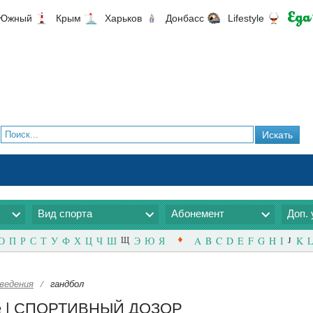
Южный
Крым
Харьков
Донбасс
Lifestyle
Вид спорта
Абонемент
Доп. 
О
П
Р
С
Т
У
Ф
Х
Ц
Ч
Ш
Щ
Э
Ю
Я
A
B
C
D
E
F
G
H
I
J
K
L
ведения
/
гандбол
ове | СПОРТИВНЫЙ ДОЗОР