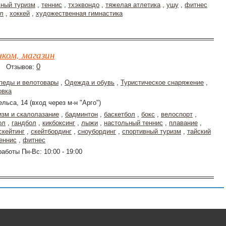
вный туризм
,
теннис
,
тхэквондо
,
тяжелая атлетика
,
ушу
,
фитнес
л
,
хоккей
,
художественная гимнастика
ком, магазин
0
Отзывов:
педы и велотовары
,
Одежда и обувь
,
Туристическое снаряжение
,
овка
ельса, 14 (вход через м-н "Арго")
изм и скалолазание
,
бадминтон
,
баскетбол
,
бокс
,
велоспорт
,
ол
,
гандбол
,
кикбоксинг
,
лыжи
,
настольный теннис
,
плавание
,
скейтинг
,
скейтбординг
,
сноубординг
,
спортивный туризм
,
тайский
еннис
,
фитнес
аботы Пн-Вс: 10:00 - 19:00