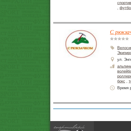
спорти
,
футбо
С рюкзач
Велоси
Экипир
ул. Энг
альпин
волейб
роллер
бокс
,
т
Время р