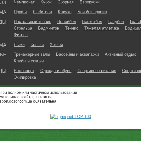
ОЛ:
Чемпионат
Кубок
Сборная
Еврокубки
МА:
Профи
Любители
Кличко
Бои без правил
ДЫ:
Настольный теннис
Волейбол
Баскетбол
Гандбол
Голь
Стрельба
Бадминтон
Теннис
Тяжелая атлетика
Бодибил
Фитнес
МА:
Лыжи
Коньки
Хоккей
ЬЕ:
Тренажерные залы
Бассейны и аквапарки
Активный отдых
Клубы и секции
НЫ:
Велоспорт
Одежда и обувь
Спортивное питание
Спортинв
Экипировка
При полном или частичном использовании
материалов сайта, ссылка на
sport.dozor.com.ua обязательна.