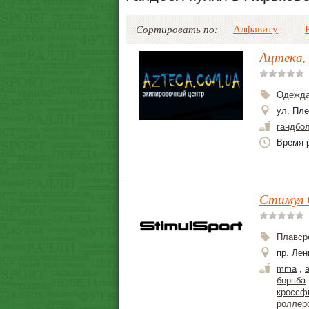
Алфавиту
Сортировать по:
Ацтека,
Одежда
ул. Пле
гандбо
Время р
Стимул 
Плавср
пр. Лен
mma
,
борьба
кроссф
роллер