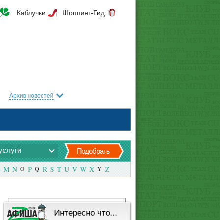
Каблучки
Шоппинг-Гид
Архив новостей
услуги
Подобрать
M
N
O
P
Q
R
S
T
U
V
W
X
Y
Z
Интересно что...