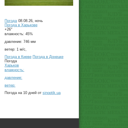
Погода
08.08.26, ночь
Погода в
Харькове
+26°
влажность:
45%
давление:
746 мм
ветер:
1 м/с,
Погода в Киеве
Погода в Донецке
Погода
Харьков
влажность:
давление:
ветер:
Погода на 10 дней от
sinoptik.ua