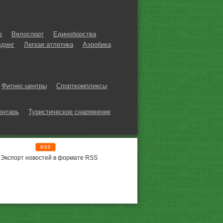
ф
Велоспорт
Единоборства
динг
Легкая атлетика
Аэробика
Фитнес-центры
Спорткомплексы
ентарь
Туристическое снаряжение
Экспорт новостей в формате RSS