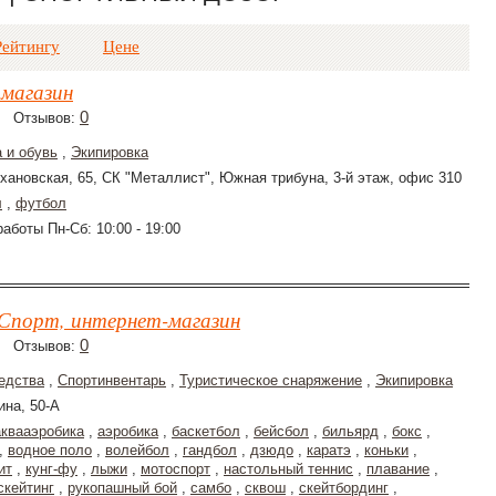
Рейтингу
Цене
 магазин
0
Отзывов:
 и обувь
,
Экипировка
хановская, 65, СК "Металлист", Южная трибуна, 3-й этаж, офис 310
л
,
футбол
аботы Пн-Сб: 10:00 - 19:00
Спорт, интернет-магазин
0
Отзывов:
едства
,
Спортинвентарь
,
Туристическое снаряжение
,
Экипировка
ина, 50-А
аквааэробика
,
аэробика
,
баскетбол
,
бейсбол
,
бильярд
,
бокс
,
,
водное поло
,
волейбол
,
гандбол
,
дзюдо
,
каратэ
,
коньки
,
ит
,
кунг-фу
,
лыжи
,
мотоспорт
,
настольный теннис
,
плавание
,
скейтинг
,
рукопашный бой
,
самбо
,
сквош
,
скейтбординг
,