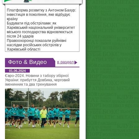
Платформа розвитку з Антоном Бахур:
інвестиція в покоління, яке відбудує
країну
Будувати під обстрілами: як
Харківський національний університет
міського господарства відновлюється
після 24 ударів
Правоохоронці показали руйнівні
наслідки російських обстрілів у
Харківській області
Фото & Видео
в раздел
01.06.2024
Євро-2024. Новини з табору збірної
України: прибуття Довбика, черговий
іменинник та два тренування