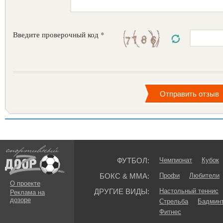
Введите проверочный код *
ФУТБОЛ:
Чемпионат
Кубок
БОКС & ММА:
Профи
Любители
О проекте
ДРУГИЕ ВИДЫ:
Настольный теннис
Реклама на
дозоре
Стрельба
Бадмин
Фитнес