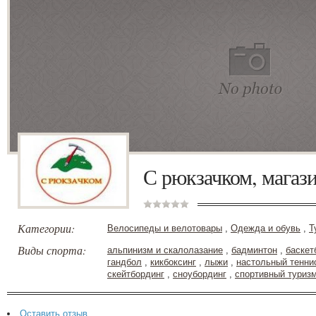
С рюкзачком, магаз
Категории:
Велосипеды и велотовары
,
Одежда и обувь
,
Т
Виды спорта:
альпинизм и скалолазание
,
бадминтон
,
баскет
гандбол
,
кикбоксинг
,
лыжи
,
настольный тенни
скейтбординг
,
сноубординг
,
спортивный туриз
Оставить отзыв