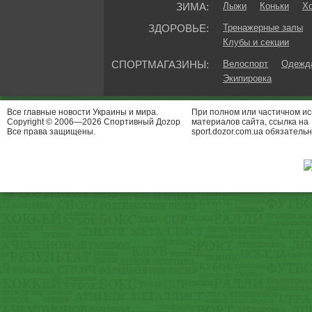
ЗИМА:
Лыжи
Коньки
Хо
ЗДОРОВЬЕ:
Тренажерные залы
Клубы и секции
СПОРТМАГАЗИНЫ:
Велоспорт
Одежда
Экипировка
Все главные новости Украины и мира.
При полном или частичном и
Copyright © 2006—2026 Спортивный Доzор
материалов сайта, ссылка на
Все права защищены.
sport.dozor.com.ua обязательн