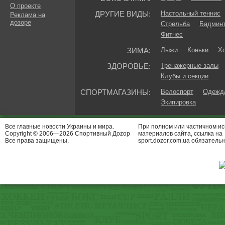
О проекте
ДРУГИЕ ВИДЫ:
Настольный теннис
Реклама на
дозоре
Стрельба
Бадмин
Фитнес
ЗИМА:
Лыжи
Коньки
Хо
ЗДОРОВЬЕ:
Тренажерные залы
Клубы и секции
СПОРТМАГАЗИНЫ:
Велоспорт
Одежда
Экипировка
Все главные новости Украины и мира.
При полном или частичном и
Copyright © 2006—2026 Спортивный Доzор
материалов сайта, ссылка на
Все права защищены.
sport.dozor.com.ua обязательн