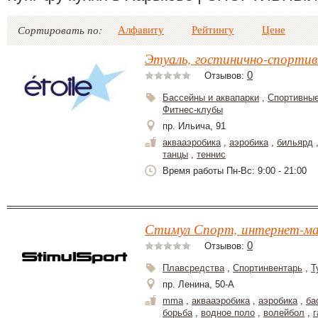
Алфавиту
Рейтингу
Цене
Сортировать по:
Этуаль, гостинично-спортив
0
Отзывов:
Бассейны и аквапарки
,
Спортивные
Фитнес-клубы
пр. Ильича, 91
аквааэробика
,
аэробика
,
бильярд
танцы
,
теннис
Время работы Пн-Вс: 9:00 - 21:00
Стимул Спорт, интернет-ма
0
Отзывов:
Плавсредства
,
Спортинвентарь
,
Т
пр. Ленина, 50-А
mma
,
аквааэробика
,
аэробика
,
ба
борьба
,
водное поло
,
волейбол
,
г