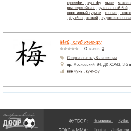
кроссфит
,
кунг-фу
,
лыжи
,
мотосп
роллерскейтинг
,
рукопашный бой
,
спортивный туризм
,
теннис
,
тхэкв
,
футбол
,
хоккей
,
художественная
Мей, клуб кунг-фу
0
Отзывов:
Спортивные клубы и секции
пр. Московский, 94, ДК ХЭМЗ, 3-й 
вин чунь
,
кунг-фу
ФУТБОЛ:
Чемпионат
Кубок
БОКС & ММА:
Профи
Любители