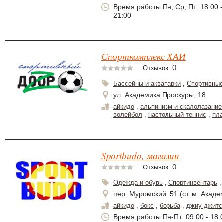
Время работы Пн, Ср, Пт: 18:00 
21:00
Спорткомплекс ХАИ
0
Отзывов:
Бассейны и аквапарки
,
Спортивные
ул. Академика Проскуры, 18
айкидо
,
альпинизм и скалолазание
волейбол
,
настольный теннис
,
пл
Sportbudo, магазин
0
Отзывов:
Одежда и обувь
,
Спортинвентарь
пер. Муромский, 51 (ст. м. Акад
айкидо
,
бокс
,
борьба
,
джиу-джитс
Время работы Пн-Пт: 09:00 - 18: