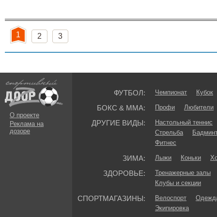
1
2
3
ФУТБОЛ:
Чемпионат
Кубок
БОКС & ММА:
Профи
Любители
О проекте
ДРУГИЕ ВИДЫ:
Настольный теннис
Реклама на
дозоре
Стрельба
Бадмин
Фитнес
ЗИМА:
Лыжи
Коньки
Хо
ЗДОРОВЬЕ:
Тренажерные залы
Клубы и секции
СПОРТМАГАЗИНЫ:
Велоспорт
Одежда
Экипировка