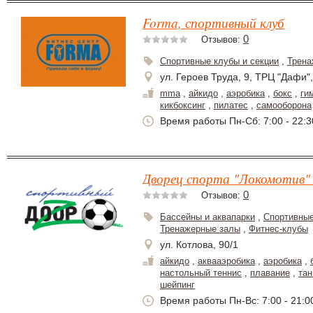
Forma, спортивный клуб
0
Отзывов:
Спортивные клубы и секции
,
Трена
ул. Героев Труда, 9, ТРЦ "Дафи",
mma
,
айкидо
,
аэробика
,
бокс
,
ги
кикбоксинг
,
пилатес
,
самооборона
Время работы Пн-Сб: 7:00 - 22:30
Дворец спорта "Локомотив" 
0
Отзывов:
Бассейны и аквапарки
,
Спортивные
Тренажерные залы
,
Фитнес-клубы
ул. Котлова, 90/1
айкидо
,
аквааэробика
,
аэробика
,
настольный теннис
,
плавание
,
та
шейпинг
Время работы Пн-Вс: 7:00 - 21:0