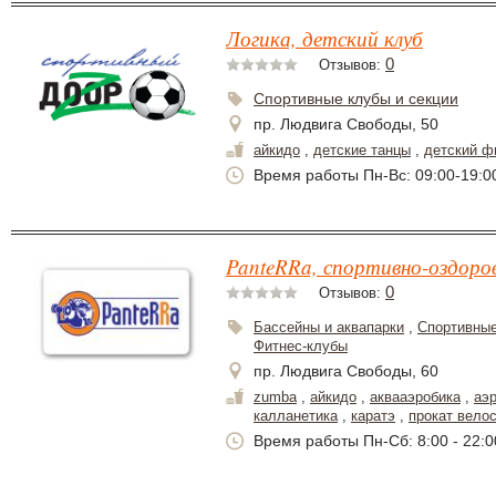
Логика, детский клуб
0
Отзывов:
Спортивные клубы и секции
пр. Людвига Свободы, 50
айкидо
,
детские танцы
,
детский ф
Время работы Пн-Вс: 09:00-19:0
PanteRRa, спортивно-оздоро
0
Отзывов:
Бассейны и аквапарки
,
Спортивные
Фитнес-клубы
пр. Людвига Свободы, 60
zumba
,
айкидо
,
аквааэробика
,
аэ
калланетика
,
каратэ
,
прокат вело
Время работы Пн-Сб: 8:00 - 22:00